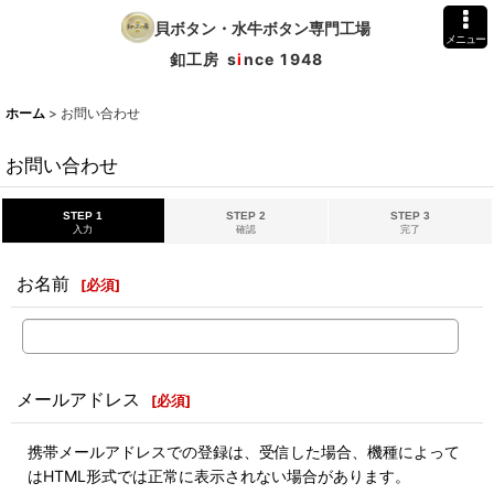
貝ボタン・水牛ボタン専門工場
メニュー
釦工房
s
i
nce 1948
ホーム
>
お問い合わせ
お問い合わせ
STEP 1
STEP 2
STEP 3
入力
確認
完了
お名前
[
必須
]
メールアドレス
[
必須
]
携帯メールアドレスでの登録は、受信した場合、機種によって
はHTML形式では正常に表示されない場合があります。