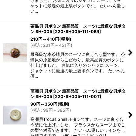
げました。 お気に入りのシャツに スーツ、ジャ
ケットに最適の最上級ボタンです。 たいへん優し
い…
茶蝶貝 貝ボタン 最高品質 スーツに最適な貝ボタ
ン SH-005
[
220-SH005-111-0BR
]
210
円
～410
円
(税別)
(
税込
:
231
円
～451
円
)
最高級な本茶蝶貝のスーツに良く合う型です。 茶
蝶貝の原産地からこだわり、最高品質のボタンに
仕上げました。 お気に入りのシャツに スーツ、
ジャケットに最適の最上級ボタンです。 たいへん
優…
高瀬貝 貝ボタン 最高品質 スーツに最適な貝ボタ
ン SH-005
[
220-SH005-111-00T
]
90
円
～350
円
(税別)
(
税込
:
99
円
～385
円
)
高瀬貝Trocas Shell ボタンです。スーツに良く合
う型に仕上げました。 ブラウスからスーツまでこ
の型で対応できます。 たいへん優しいラインをし
た型ですので、レディースにもピッタリ。 …