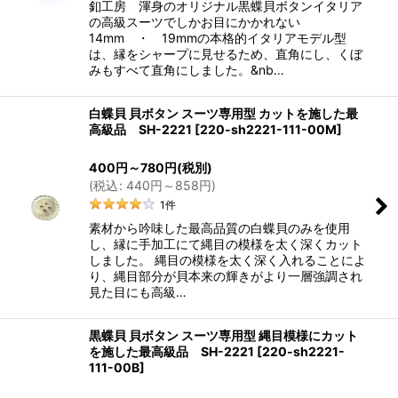
釦工房 渾身のオリジナル黒蝶貝ボタンイタリア
の高級スーツでしかお目にかかれない
14mm ・ 19mmの本格的イタリアモデル型
は、縁をシャープに見せるため、直角にし、くぼ
みもすべて直角にしました。&nb…
白蝶貝 貝ボタン スーツ専用型 カットを施した最
高級品 SH-2221
[
220-sh2221-111-00M
]
400
円
～780
円
(税別)
(
税込
:
440
円
～858
円
)
1
件
素材から吟味した最高品質の白蝶貝のみを使用
し、縁に手加工にて縄目の模様を太く深くカット
しました。 縄目の模様を太く深く入れることによ
り、縄目部分が貝本来の輝きがより一層強調され
見た目にも高級…
黒蝶貝 貝ボタン スーツ専用型 縄目模様にカット
を施した最高級品 SH-2221
[
220-sh2221-
111-00B
]