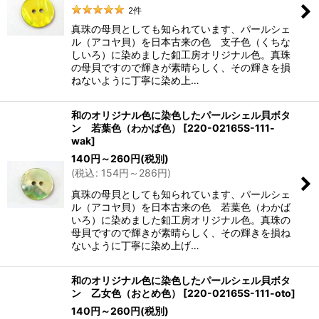
2
件
真珠の母貝としても知られています、パールシェ
ル（アコヤ貝）を日本古来の色 支子色（くちな
しいろ）に染めました釦工房オリジナル色。真珠
の母貝ですので輝きが素晴らしく、その輝きを損
ねないように丁寧に染め上…
和のオリジナル色に染色したパールシェル貝ボタ
ン 若葉色（わかば色）
[
220-02165S-111-
wak
]
140
円
～260
円
(税別)
(
税込
:
154
円
～286
円
)
真珠の母貝としても知られています、パールシェ
ル（アコヤ貝）を日本古来の色 若葉色（わかば
いろ）に染めました釦工房オリジナル色。真珠の
母貝ですので輝きが素晴らしく、その輝きを損ね
ないように丁寧に染め上げ…
和のオリジナル色に染色したパールシェル貝ボタ
ン 乙女色（おとめ色）
[
220-02165S-111-oto
]
140
円
～260
円
(税別)