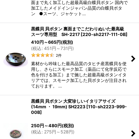
面まで丸く加工した超最高級白蝶貝ボタン 国内で
加工したメイドインジャパン品質の白蝶貝ボタ
ン ●スーツ、ジャケット…
黒蝶貝 貝ボタン 裏面までこだわりぬいた最高級
スーツ専用型 SH-2217
[
220-sh2217-111-0B
]
410
円
～665
円
(税別)
(
税込
:
451
円
～731
円
)
2
件
素材から吟味した最高品質のタヒチ産黒蝶貝を使
用し、さらにスモーク加工（薬品にて化学反応で
色を付ける加工）まで施した超最高級ボタンイタ
リアでは、スモーク加工した貝ボタンが注目され
ております。 …
黒蝶貝 貝ボタン 大変珍しいイタリアサイズ
(14mm ・ 19mm) SH2223
[
110-sh2223-999-
00B
]
250
円
～480
円
(税別)
(
税込
:
275
円
～528
円
)