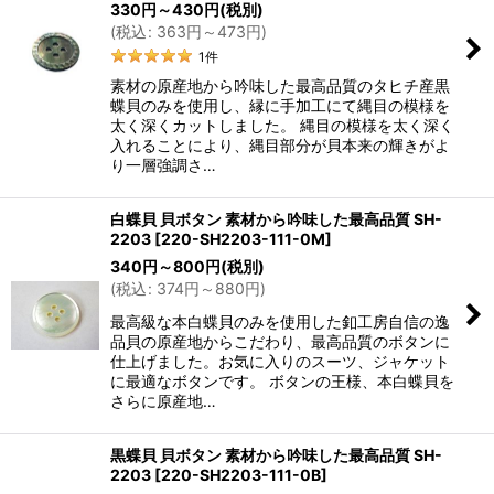
330
円
～430
円
(税別)
(
税込
:
363
円
～473
円
)
1
件
素材の原産地から吟味した最高品質のタヒチ産黒
蝶貝のみを使用し、縁に手加工にて縄目の模様を
太く深くカットしました。 縄目の模様を太く深く
入れることにより、縄目部分が貝本来の輝きがよ
り一層強調さ…
白蝶貝 貝ボタン 素材から吟味した最高品質 SH-
2203
[
220-SH2203-111-0M
]
340
円
～800
円
(税別)
(
税込
:
374
円
～880
円
)
最高級な本白蝶貝のみを使用した釦工房自信の逸
品貝の原産地からこだわり、最高品質のボタンに
仕上げました。お気に入りのスーツ、ジャケット
に最適なボタンです。 ボタンの王様、本白蝶貝を
さらに原産地…
黒蝶貝 貝ボタン 素材から吟味した最高品質 SH-
2203
[
220-SH2203-111-0B
]