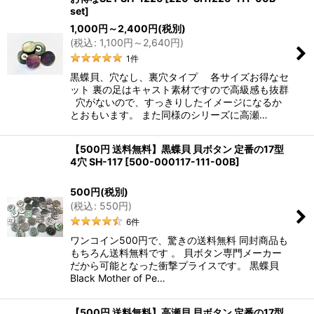
set
]
1,000
円
～2,400
円
(税別)
(
税込
:
1,100
円
～2,640
円
)
1
件
黒蝶貝、穴なし、裏穴タイプ 各サイズお得なセ
ット 裏の足はキャスト素材ですので高級感も抜群
穴がないので、すっきりしたイメージになるか
とおもいます。 また同様のシリーズに高瀬…
【500円 送料無料】黒蝶貝 貝ボタン 定番の17型
4穴 SH-117
[
500-000117-111-00B
]
500
円
(税別)
(
税込
:
550
円
)
6
件
ワンコイン500円で、驚きの送料無料 同封商品も
もちろん送料無料です 。 貝ボタン専門メーカー
だから可能となった衝撃プライスです。 黒蝶貝
Black Mother of Pe…
【500円 送料無料】高瀬貝 貝ボタン 定番の17型