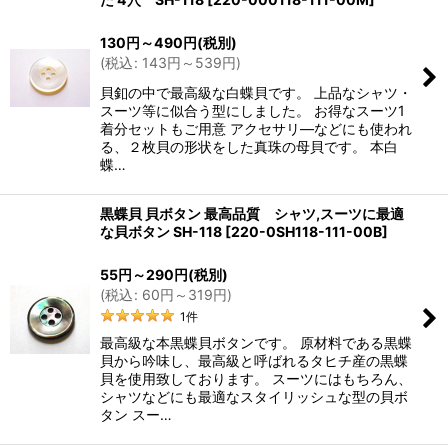
130
円
～490
円
(税別)
(
税込
:
143
円
～539
円
)
貝釦の中で最高級な白蝶貝です。 上品なシャツ・
スーツ等に似合う型にしました。 お得なスーツ1
着分セットもご用意 アクセサリ―などにも使われ
る、２枚貝の形状をした真珠の母貝です。 本白
蝶…
黒蝶貝 貝ボタン 最高品質 シャツ,スーツに最適
な貝ボタン SH-118
[
220-0SH118-111-00B
]
55
円
～290
円
(税別)
(
税込
:
60
円
～319
円
)
1
件
最高級な本黒蝶貝ボタンです。 原材料である黒蝶
貝から吟味し、最高級と呼ばれるタヒチ産の黒蝶
貝を使用致しております。 スーツにはもちろん、
シャツなどにも最適なスタイリッシュな型の貝ボ
タン スー…