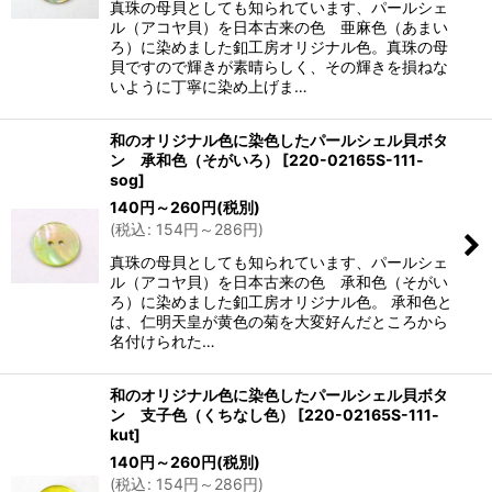
真珠の母貝としても知られています、パールシェ
ル（アコヤ貝）を日本古来の色 亜麻色（あまい
ろ）に染めました釦工房オリジナル色。真珠の母
貝ですので輝きが素晴らしく、その輝きを損ねな
いように丁寧に染め上げま…
和のオリジナル色に染色したパールシェル貝ボタ
ン 承和色（そがいろ）
[
220-02165S-111-
sog
]
140
円
～260
円
(税別)
(
税込
:
154
円
～286
円
)
真珠の母貝としても知られています、パールシェ
ル（アコヤ貝）を日本古来の色 承和色（そがい
ろ）に染めました釦工房オリジナル色。 承和色と
は、仁明天皇が黄色の菊を大変好んだところから
名付けられた…
和のオリジナル色に染色したパールシェル貝ボタ
ン 支子色（くちなし色）
[
220-02165S-111-
kut
]
140
円
～260
円
(税別)
(
税込
:
154
円
～286
円
)