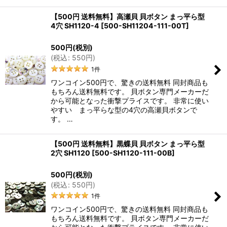
【500円 送料無料】高瀬貝 貝ボタン まっ平ら型
4穴 SH1120-4
[
500-SH11204-111-00T
]
500
円
(税別)
(
税込
:
550
円
)
1
件
ワンコイン500円で、驚きの送料無料 同封商品も
もちろん送料無料です。 貝ボタン専門メーカーだ
から可能となった衝撃プライスです。 非常に使い
やすい まっ平らな型の4穴の高瀬貝ボタンで
す。 …
【500円 送料無料】黒蝶貝 貝ボタン まっ平ら型
2穴 SH1120
[
500-SH1120-111-00B
]
500
円
(税別)
(
税込
:
550
円
)
1
件
ワンコイン500円で、驚きの送料無料 同封商品も
もちろん送料無料です。 貝ボタン専門メーカーだ