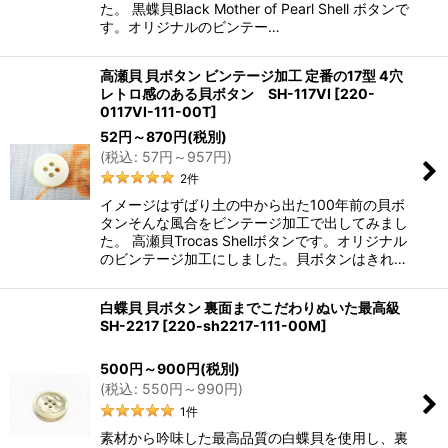
た。 黒蝶貝Black Mother of Pearl Shell ボタンで
す。オリジナルのビンテー…
高瀬貝 貝ボタン ビンテージ加工 定番の17型 4穴
レトロ感のある貝ボタン SH-117VI
[
220-
0117VI-111-00T
]
52
円
～870
円
(税別)
(
税込
:
57
円
～957
円
)
2
件
イメージはずばり土の中から出た100年前の貝ボ
タンそんな風合をビンテージ加工で出してみまし
た。 高瀬貝Trocas Shellボタンです。オリジナル
のビンテージ加工にしました。貝ボタンはきれ…
白蝶貝 貝ボタン 裏面までこだわりぬいた最高級
SH-2217
[
220-sh2217-111-00M
]
500
円
～900
円
(税別)
(
税込
:
550
円
～990
円
)
1
件
素材から吟味した最高品質の白蝶貝を使用し、裏