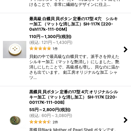
けることで、非常に繊細なデザインに仕上…
最高級 白蝶貝 貝ボタン 定番の17型 4穴 シルキ
ー加工 （マットな消し加工）SH-117K
[
220-
0sh117k-111-00M
]
110
円
～1,300
円
(税別)
(
税込
:
121
円
～1,430
円
)
1
件
貝釦の中で最高級な白蝶貝です。派手さを抑えた
シルキー加工（マットな艶消し）にしました。艶
消しにしたことで、高級感も増し、貝なのに温か
さも出ています。 釦工房オリジナルな加工 シャ
ツ…
黒蝶貝 貝ボタン 定番の17型 4穴 オリジナルシル
キー加工（マットな消し加工） SH-117K
[
220-
00117K-111-00B
]
55
円
～2,800
円
(税別)
(
税込
:
60
円
～3,080
円
)
2
件
黒蝶貝Black Mother of Pearl Shell ボタンです。