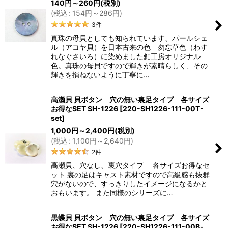
140
円
～260
円
(税別)
(
税込
:
154
円
～286
円
)
3
件
真珠の母貝としても知られています、パールシェ
ル（アコヤ貝）を日本古来の色 勿忘草色（わす
れなぐさいろ）に染めました釦工房オリジナル
色。真珠の母貝ですので輝きが素晴らしく、その
輝きを損ねないように丁寧に…
高瀬貝 貝ボタン 穴の無い裏足タイプ 各サイズ
お得なSET SH-1226
[
220-SH1226-111-00T-
set
]
1,000
円
～2,400
円
(税別)
(
税込
:
1,100
円
～2,640
円
)
2
件
高瀬貝、穴なし、裏穴タイプ 各サイズお得なセ
ット 裏の足はキャスト素材ですので高級感も抜群
穴がないので、すっきりしたイメージになるかと
おもいます。 また同様のシリーズに…
黒蝶貝 貝ボタン 穴の無い裏足タイプ 各サイズ
お得なSET SH-1226
[
220-SH1226-111-00B-