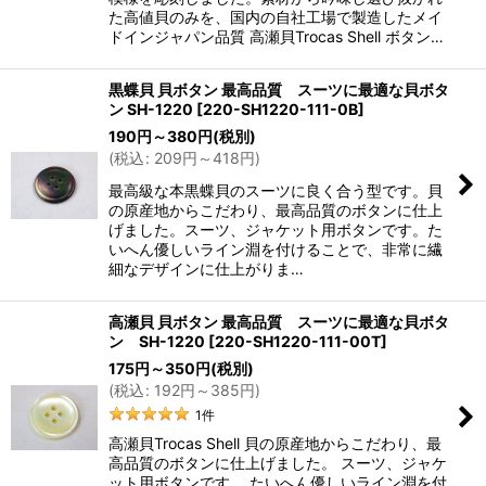
た高値貝のみを、国内の自社工場で製造したメイ
ドインジャパン品質 高瀬貝Trocas Shell ボタン…
黒蝶貝 貝ボタン 最高品質 スーツに最適な貝ボタ
ン SH-1220
[
220-SH1220-111-0B
]
190
円
～380
円
(税別)
(
税込
:
209
円
～418
円
)
最高級な本黒蝶貝のスーツに良く合う型です。貝
の原産地からこだわり、最高品質のボタンに仕上
げました。スーツ、ジャケット用ボタンです。た
いへん優しいライン淵を付けることで、非常に繊
細なデザインに仕上がりま…
高瀬貝 貝ボタン 最高品質 スーツに最適な貝ボタ
ン SH-1220
[
220-SH1220-111-00T
]
175
円
～350
円
(税別)
(
税込
:
192
円
～385
円
)
1
件
高瀬貝Trocas Shell 貝の原産地からこだわり、最
高品質のボタンに仕上げました。 スーツ、ジャケ
ット用ボタンです。 たいへん優しいライン淵を付