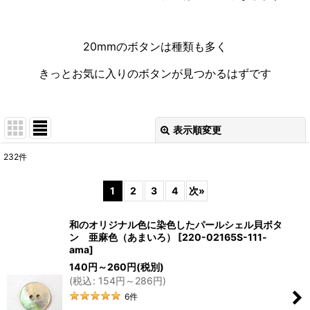
20mmのボタンは種類も多く
きっとお気に入りのボタンが見つかるはずです
表示順変更
閉じる
232
件
表示数
:
1
2
3
4
次
»
並び順
:
和のオリジナル色に染色したパールシェル貝ボタ
ン 亜麻色（あまいろ）
[
220-02165S-111-
絞り込む
ama
]
140
円
～260
円
(税別)
(
税込
:
154
円
～286
円
)
6
件