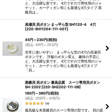
と、大活躍な形です。 4穴ですので男性用のジャ
ケット、カーディガン等にも最適な4穴タイプ 黒
蝶貝は…
高瀬貝 貝ボタン まっ平ら型 SH1120-4 4穴
[
220-SH11204-111-00T
]
45
円
～230
円
(税別)
(
税込
:
49
円
～253
円
)
非常に使いやすい まっ平らな型の4穴の高瀬貝
ボタンです。 洋服のボタン変え、趣味の手芸に
と、大活躍な形です。 4穴ですので男性用のジャ
ケット、カーディガン等にも最適な4穴タイプ
「貝…
黒蝶貝 貝ボタン 最高品質 スーツ専用貝ボタン
SH-2202
[
220-SH2202-111-0B
]
190
円
～380
円
(税別)
(
税込
:
209
円
～418
円
)
1
件
最高級な本黒蝶貝のスーツ専用の型です。 貝の原