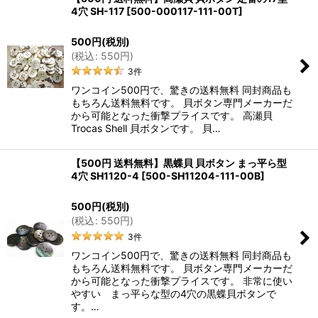
4穴 SH-117
[
500-000117-111-00T
]
500
円
(税別)
(
税込
:
550
円
)
3
件
ワンコイン500円で、驚きの送料無料 同封商品も
もちろん送料無料です。 貝ボタン専門メーカーだ
から可能となった衝撃プライスです。 高瀬貝
Trocas Shell 貝ボタンです。 貝…
【500円 送料無料】黒蝶貝 貝ボタン まっ平ら型
4穴 SH1120-4
[
500-SH11204-111-00B
]
500
円
(税別)
(
税込
:
550
円
)
3
件
ワンコイン500円で、驚きの送料無料 同封商品も
もちろん送料無料です。 貝ボタン専門メーカーだ
から可能となった衝撃プライスです。 非常に使い
やすい まっ平らな型の4穴の黒蝶貝ボタンで
す。…