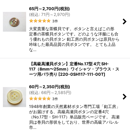
65
円
～2,700
円
(税別)
(
税込
:
71
円
～2,970
円
)
3
件
大変貴重な茶蝶貝です。ボタンと言えばこの形
定番の茶蝶貝ボタンです。どのような洋服にも合
う優れもの貝ボタン 釦工房の貝ボタンは原貝から
吟味した最高品質の貝ボタンです。 とても上品
な…
【高級高瀬貝ボタン】定番No.17型 4穴 SH-
117（8mm〜25mm）ワイシャツ・ブラウス・ス
ーツ用バラ売り
[
220-0SH117-111-00T
]
60
円
～2,350
円
(税別)
(
税込
:
66
円
～2,585
円
)
3
件
1948年創業の天然素材ボタン専門工場「釦工房」
がお届けする、高級高瀬貝ボタンの定番4穴
（No.17型・SH-117）単品販売ページです。 高瀬
貝は巻貝の形状をしており、世界の高級アパレル
市…