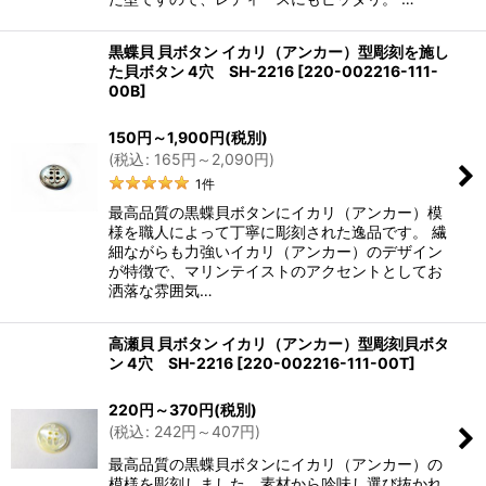
黒蝶貝 貝ボタン イカリ（アンカー）型彫刻を施し
た貝ボタン 4穴 SH-2216
[
220-002216-111-
00B
]
150
円
～1,900
円
(税別)
(
税込
:
165
円
～2,090
円
)
1
件
最高品質の黒蝶貝ボタンにイカリ（アンカー）模
様を職人によって丁寧に彫刻された逸品です。 繊
細ながらも力強いイカリ（アンカー）のデザイン
が特徴で、マリンテイストのアクセントとしてお
洒落な雰囲気…
高瀬貝 貝ボタン イカリ（アンカー）型彫刻貝ボタ
ン 4穴 SH-2216
[
220-002216-111-00T
]
220
円
～370
円
(税別)
(
税込
:
242
円
～407
円
)
最高品質の黒蝶貝ボタンにイカリ（アンカー）の
模様を彫刻しました。素材から吟味し選び抜かれ