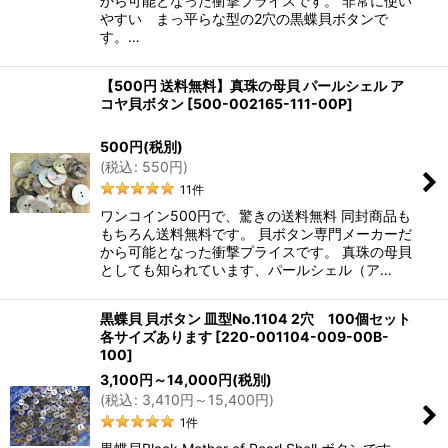
から可能となった衝撃プライスです。 非常に使い
やすい まっ平らな型の2穴の黒蝶貝ボタンで
す。…
【500円 送料無料】真珠の母貝 パールシェル ア
コヤ貝ボタン
[
500-002165-111-00P
]
500
円
(税別)
(
税込
:
550
円
)
11
件
ワンコイン500円で、驚きの送料無料 同封商品も
もちろん送料無料です。 貝ボタン専門メーカーだ
から可能となった衝撃プライスです。 真珠の母貝
としても知られています、パールシェル（ア…
黒蝶貝 貝ボタン 皿型No.1104 2穴 100個セット
各サイズあります
[
220-001104-009-00B-
100
]
3,100
円
～14,000
円
(税別)
(
税込
:
3,410
円
～15,400
円
)
1
件