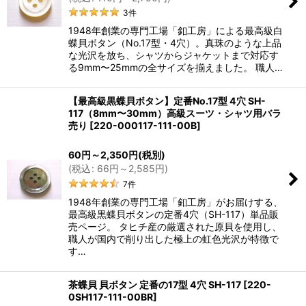
3
件
1948年創業の専門工場「釦工房」による最高級白
蝶貝ボタン（No.17型・4穴）。真珠のような上品
な光沢を放ち、シャツからジャケットまで対応す
る9mm〜25mmの全サイズを揃えました。 職人…
【最高級黒蝶貝ボタン】定番No.17型 4穴 SH-
117（8mm〜30mm）高級スーツ・シャツ用バラ
売り
[
220-000117-111-00B
]
60
円
～2,350
円
(税別)
(
税込
:
66
円
～2,585
円
)
7
件
1948年創業の専門工場「釦工房」がお届けする、
最高級黒蝶貝ボタンの定番4穴（SH-117）単品販
売ページ。 タヒチ産の厳選された原貝を使用し、
職人が国内で削り出した極上の虹色光沢が特徴で
す…
茶蝶貝 貝ボタン 定番の17型 4穴 SH-117
[
220-
0SH117-111-00BR
]