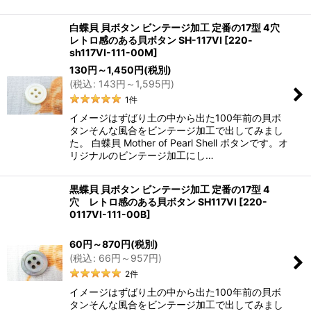
白蝶貝 貝ボタン ビンテージ加工 定番の17型 4穴
レトロ感のある貝ボタン SH-117VI
[
220-
sh117VI-111-00M
]
130
円
～1,450
円
(税別)
(
税込
:
143
円
～1,595
円
)
1
件
イメージはずばり土の中から出た100年前の貝ボ
タンそんな風合をビンテージ加工で出してみまし
た。 白蝶貝 Mother of Pearl Shell ボタンです。オ
リジナルのビンテージ加工にし…
黒蝶貝 貝ボタン ビンテージ加工 定番の17型 4
穴 レトロ感のある貝ボタン SH117VI
[
220-
0117VI-111-00B
]
60
円
～870
円
(税別)
(
税込
:
66
円
～957
円
)
2
件
イメージはずばり土の中から出た100年前の貝ボ
タンそんな風合をビンテージ加工で出してみまし