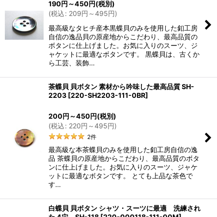
190
円
～450
円
(税別)
(
税込
:
209
円
～495
円
)
最高級なタヒチ産本黒蝶貝のみを使用した釦工房
自信の逸品貝の原産地からこだわり、最高品質の
ボタンに仕上げました。お気に入りのスーツ、ジ
ャケットに最適なボタンです。 黒蝶貝は、古くか
ら工芸、装飾…
茶蝶貝 貝ボタン 素材から吟味した最高品質 SH-
2203
[
220-SH2203-111-0BR
]
200
円
～450
円
(税別)
(
税込
:
220
円
～495
円
)
2
件
最高級な本茶蝶貝のみを使用した釦工房自信の逸
品 茶蝶貝の原産地からこだわり、最高品質のボタ
ンに仕上げました。お気に入りのスーツ、ジャケ
ットに最適なボタンです。 とても上品な茶色で
す…
白蝶貝 貝ボタン シャツ・スーツに最適 洗練され
た 4穴 SH-118
[
220-000118-111-00M
]