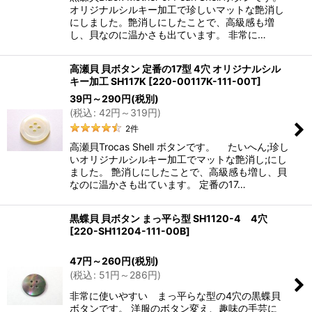
オリジナルシルキー加工で珍しいマットな艶消し
にしました。艶消しにしたことで、高級感も増
し、貝なのに温かさも出ています。 非常に…
高瀬貝 貝ボタン 定番の17型 4穴 オリジナルシル
キー加工 SH117K
[
220-00117K-111-00T
]
39
円
～290
円
(税別)
(
税込
:
42
円
～319
円
)
2
件
高瀬貝Trocas Shell ボタンです。 たいへん;珍し
いオリジナルシルキー加工でマットな艶消し;にし
ました。 艶消しにしたことで、高級感も増し、貝
なのに温かさも出ています。 定番の17…
黒蝶貝 貝ボタン まっ平ら型 SH1120-4 4穴
[
220-SH11204-111-00B
]
47
円
～260
円
(税別)
(
税込
:
51
円
～286
円
)
非常に使いやすい まっ平らな型の4穴の黒蝶貝
ボタンです。 洋服のボタン変え、趣味の手芸に