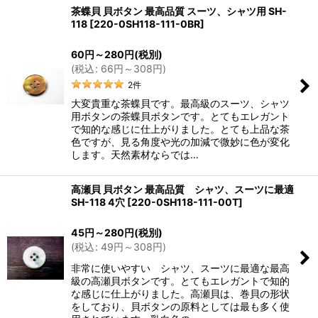
茶蝶貝 貝ボタン 最高品質 スーツ、シャツ用 SH-
118
[
220-0SH118-111-0BR
]
60
円
～280
円
(税別)
(
税込
:
66
円
～308
円
)
2
件
大変貴重な茶蝶貝です。最高級のスーツ、シャツ
用ボタンの茶蝶貝ボタンです。とてもエレガント
で知的な感じに仕上がりました。とても上品な茶
色ですが、見る角度や光の加減で微妙に色が変化
します。天然素材ならでは…
高瀬貝 貝ボタン 最高品質 シャツ、スーツに最適
SH-118 4穴
[
220-0SH118-111-00T
]
45
円
～280
円
(税別)
(
税込
:
49
円
～308
円
)
非常に使いやすい シャツ、スーツに最適な最高
級の高瀬貝ボタンです。とてもエレガントで知的
な感じに仕上がりました。高瀬貝は、巻貝の形状
をしており、貝ボタンの原料としては最も多く使