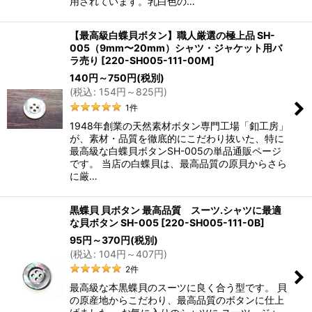
用されています。乳白色の…
【最高級白蝶貝ボタン】職人厳選の極上品 SH-
005（9mm〜20mm）シャツ・ジャケット用バ
ラ売り
[
220-SH005-111-00M
]
140
円
～750
円
(税別)
(
税込
:
154
円
～825
円
)
1
件
1948年創業の天然素材ボタン専門工場「釦工房」
が、素材・品質を徹底的にこだわり抜いた、特に
最高級な白蝶貝ボタンSH-005の単品通販ページ
です。 当店の白蝶貝は、最高品質の原貝からさら
に厳…
黒蝶貝 貝ボタン 最高品質 スーツ.シャツに最適
な貝ボタン SH-005
[
220-SH005-111-0B
]
95
円
～370
円
(税別)
(
税込
:
104
円
～407
円
)
2
件
最高級な本黒蝶貝のスーツに良く合う型です。 貝
の原産地からこだわり、最高品質のボタンに仕上