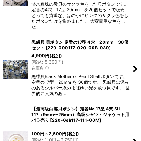
淡水真珠の母貝のサクラ色をした貝ボタンです。
定番の4穴 17型 20mm を20個セットで販売
とっても貴重な、ほのかにピンクのサクラ色をし
たボタンだけを集めました。 大変貴重な色をし
た…
黒蝶貝 貝ボタン 定番の17型 4穴 20mm 30個
セット
[
220-000117-020-00B-030
]
4,900
円
(税別)
(
税込
:
5,390
円
)
在庫数 ◎
黒蝶貝Black Mother of Pearl Shell ボタンです。
定番の17型 20mm を 30個です、 黒蝶貝は深み
のあるシルバー系のまばゆい光を放つ貝です。 世
界的に人気のあ…
【最高級白蝶貝ボタン】定番No.17型 4穴 SH-
117（9mm〜25mm）高級シャツ・ジャケット用
バラ売り
[
220-0sh117-111-00M
]
100
円
～2,500
円
(税別)
(
税込
:
110
円
～2,750
円
)