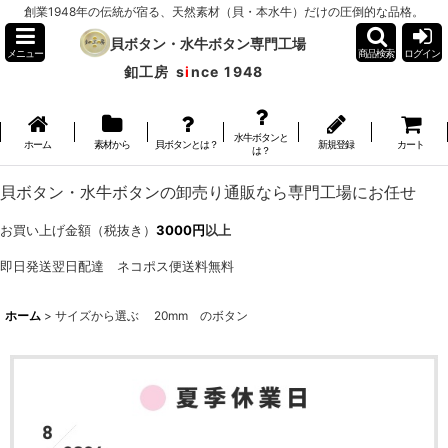
創業1948年の伝統が宿る、天然素材（貝・本水牛）だけの圧倒的な品格。
貝ボタン・水牛ボタン専門工場
メニュー
商品検索
ログイン
釦工房
s
i
nce 1948
水牛ボタンと
ホーム
素材から
貝ボタンとは？
新規登録
カート
は？
貝ボタン・水牛ボタンの卸売り通販なら専門工場にお任せ
お買い上げ金額（税抜き）
3000円
以上
即日発送翌日配達 ネコポス便送料無料
ホーム
>
サイズから選ぶ 20mm のボタン