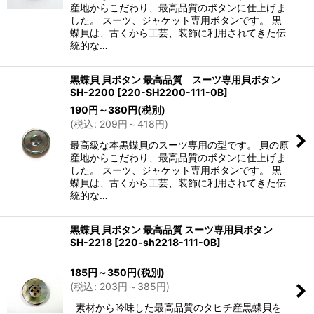
産地からこだわり、最高品質のボタンに仕上げま
した。 スーツ、ジャケット専用ボタンです。 黒
蝶貝は、古くから工芸、装飾に利用されてきた伝
統的な…
黒蝶貝 貝ボタン 最高品質 スーツ専用貝ボタン
SH-2200
[
220-SH2200-111-0B
]
190
円
～380
円
(税別)
(
税込
:
209
円
～418
円
)
最高級な本黒蝶貝のスーツ専用の型です。 貝の原
産地からこだわり、最高品質のボタンに仕上げま
した。 スーツ、ジャケット専用ボタンです。 黒
蝶貝は、古くから工芸、装飾に利用されてきた伝
統的な…
黒蝶貝 貝ボタン 最高品質 スーツ専用貝ボタン
SH-2218
[
220-sh2218-111-0B
]
185
円
～350
円
(税別)
(
税込
:
203
円
～385
円
)
素材から吟味した最高品質のタヒチ産黒蝶貝を