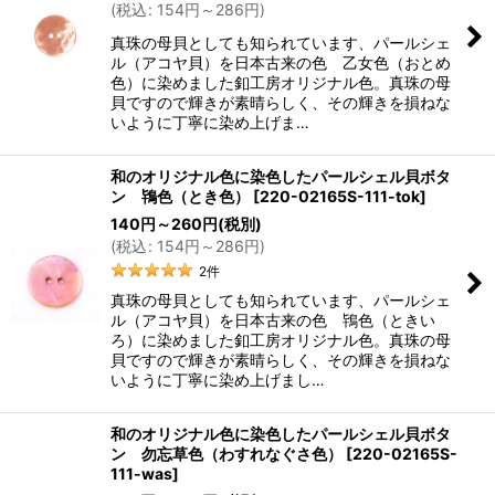
(
税込
:
154
円
～286
円
)
真珠の母貝としても知られています、パールシェ
ル（アコヤ貝）を日本古来の色 乙女色（おとめ
色）に染めました釦工房オリジナル色。真珠の母
貝ですので輝きが素晴らしく、その輝きを損ねな
いように丁寧に染め上げま…
和のオリジナル色に染色したパールシェル貝ボタ
ン 鴇色（とき色）
[
220-02165S-111-tok
]
140
円
～260
円
(税別)
(
税込
:
154
円
～286
円
)
2
件
真珠の母貝としても知られています、パールシェ
ル（アコヤ貝）を日本古来の色 鴇色（ときい
ろ）に染めました釦工房オリジナル色。真珠の母
貝ですので輝きが素晴らしく、その輝きを損ねな
いように丁寧に染め上げまし…
和のオリジナル色に染色したパールシェル貝ボタ
ン 勿忘草色（わすれなぐさ色）
[
220-02165S-
111-was
]