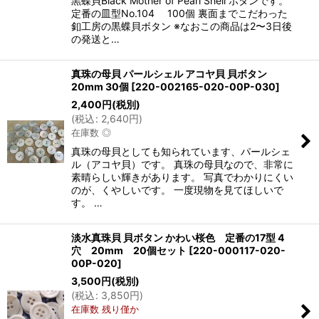
黒蝶貝Black Mother of Pearl Shell ボタンです。
定番の皿型No.104 100個 裏面までこだわった
釦工房の黒蝶貝ボタン ※なおこの商品は2〜3日後
の発送と…
真珠の母貝 パールシェル アコヤ貝 貝ボタン
20mm 30個
[
220-002165-020-00P-030
]
2,400
円
(税別)
(
税込
:
2,640
円
)
在庫数 ◎
真珠の母貝としても知られています、パールシェ
ル（アコヤ貝）です。 真珠の母貝なので、非常に
素晴らしい輝きがあります。 写真でわかりにくい
のが、くやしいです。 一度現物を見てほしいで
す。 …
淡水真珠貝 貝ボタン かわい桜色 定番の17型 4
穴 20mm 20個セット
[
220-000117-020-
00P-020
]
3,500
円
(税別)
(
税込
:
3,850
円
)
在庫数 残り僅か