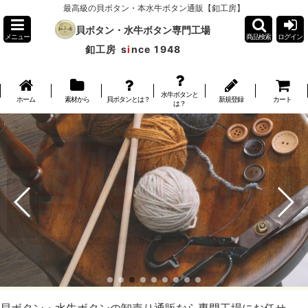
最高級の貝ボタン・本水牛ボタン通販【釦工房】
貝ボタン・水牛ボタン専門工場
メニュー
商品検索
ログイン
釦工房
s
i
nce 1948
水牛ボタンと
ホーム
素材から
貝ボタンとは？
新規登録
カート
は？