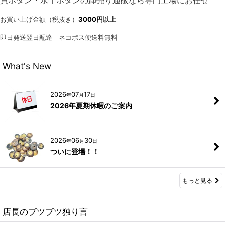
貝ボタン・水牛ボタンの卸売り通販なら専門工場にお任せ
お買い上げ金額（税抜き）
3000円
以上
即日発送翌日配達 ネコポス便送料無料
What's New
2026
07
17
年
月
日
2026年夏期休暇のご案内
2026
06
30
年
月
日
ついに登場！！
もっと見る
店長のブツブツ独り言