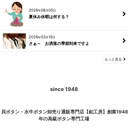
2026
08
05
年
月
日
夏休み休暇は何する？
2026
03
19
年
月
日
さぁ～ お洒落の季節到来ですよ
もっと見る
since 1948
貝ボタン・水牛ボタン卸売り通販専門店【釦工房】創業1948
年の高級ボタン専門工場