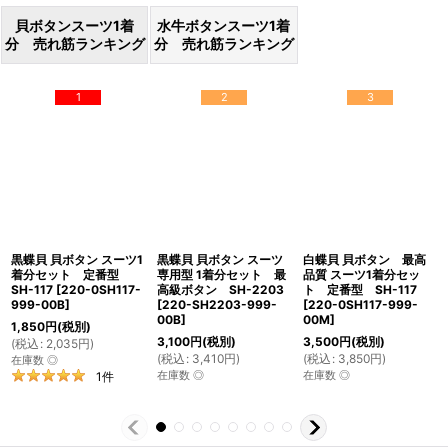
貝ボタンスーツ1着
水牛ボタンスーツ1着
分 売れ筋ランキング
分 売れ筋ランキング
1
2
3
黒蝶貝 貝ボタン スーツ1
黒蝶貝 貝ボタン スーツ
白蝶貝 貝ボタン 最高
着分セット 定番型
専用型 1着分セット 最
品質 スーツ1着分セッ
SH-117
[
220-0SH117-
高級ボタン SH-2203
ト 定番型 SH-117
999-00B
]
[
220-SH2203-999-
[
220-0SH117-999-
00B
]
00M
]
1,850
円
(税別)
3,100
円
(税別)
3,500
円
(税別)
(
税込
:
2,035
円
)
(
税込
:
3,410
円
)
(
税込
:
3,850
円
)
在庫数 ◎
在庫数 ◎
在庫数 ◎
1
件