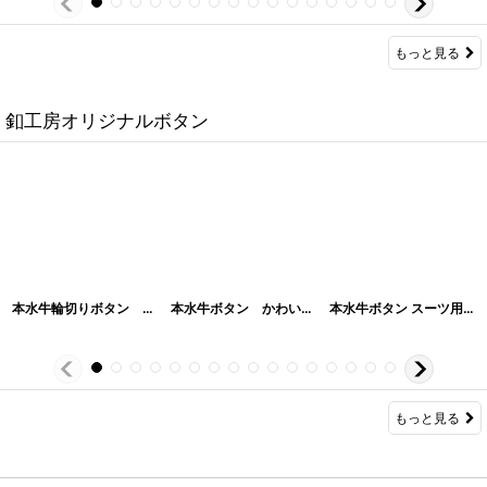
もっと見る
釦工房オリジナルボタン
本水牛輪切りボタン マットな消し パーツにも最適 2穴
本水牛ボタン かわいいネコ目.猫目型 ツヤの黒色 2H No.1060
[
110-001061-1-111
本水牛ボタン スーツ用ボタン 赤茶色 ツヤ有り No.1058
もっと見る