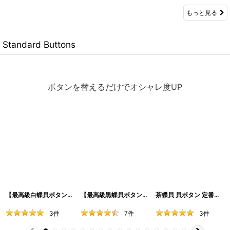
もっと見る
Standard Buttons
ボタンを替えるだけでオシャレ度UP
【最高級白蝶貝ボタン】定番No.17型 4穴 SH-117（9mm〜25mm）高級シャツ・ジャケット用バラ売り
【最高級黒蝶貝ボタン】定番No.17型 4穴 SH-117（8mm〜30mm）高級スーツ・シャツ用バラ売り
茶蝶貝 貝ボタン 定番の17型 4穴 SH-117
3
件
7
件
3
件