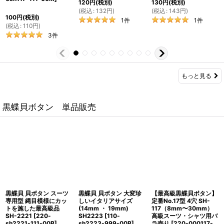
120
円
(税別)
130
円
(税別)
(
税込
:
132
円
)
(
税込
:
143
円
)
100
円
(税別)
1
件
1
件
(
税込
:
110
円
)
3
件
もっと見る
黒蝶貝ボタン 単品販売
黒蝶貝 貝ボタン スーツ
黒蝶貝 貝ボタン 大変珍
【最高級黒蝶貝ボタン】
専用型 縄目模様にカッ
しいイタリアサイズ
定番No.17型 4穴 SH-
トを施した最高級品
(14mm ・ 19mm)
117（8mm〜30mm）
SH-2221
[
220-
SH2223
[
110-
高級スーツ・シャツ用バ
sh2221-111-00B
]
sh2223-999-00B
]
ラ売り
[
220-000117-