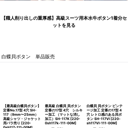
【職人削り出しの重厚感】高級スーツ用本水牛ボタン1着分セ
ットを見る
白蝶貝ボタン 単品販売
【最高級白蝶貝ボタン】
最高級 白蝶貝 貝ボタン
白蝶貝 貝ボタン ビンテ
定番No.17型 4穴 SH-
定番の17型 4穴 シルキ
ージ加工 定番の17型 4
117（9mm〜25mm）
ー加工 （マットな消し
穴 レトロ感のある貝ボ
高級シャツ・ジャケット
加工）SH-117K
[
220-
タン SH-117VI
[
220-
用バラ売り
[
220-
0sh117k-111-00M
]
sh117VI-111-00M
]
0sh117-111-00M
]