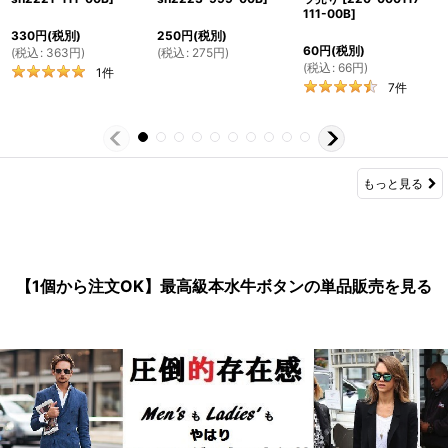
111-00B
]
330
円
(税別)
250
円
(税別)
60
円
(税別)
(
税込
:
363
円
)
(
税込
:
275
円
)
(
税込
:
66
円
)
1
件
7
件
もっと見る
【1個から注文OK】最高級本水牛ボタンの単品販売を見る