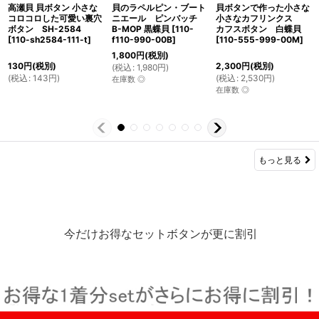
高瀬貝 貝ボタン 小さな
貝のラペルピン・ブート
貝ボタンで作った小さな
コロコロした可愛い裏穴
ニエール ピンバッチ
小さなカフリンクス
ボタン SH-2584
B-MOP 黒蝶貝
[
110-
カフスボタン 白蝶貝
[
110-sh2584-111-t
]
f110-990-00B
]
[
110-555-999-00M
]
1,800
円
(税別)
130
円
(税別)
2,300
円
(税別)
(
税込
:
1,980
円
)
(
税込
:
143
円
)
(
税込
:
2,530
円
)
在庫数 ◎
在庫数 ◎
もっと見る
今だけお得なセットボタンが更に割引