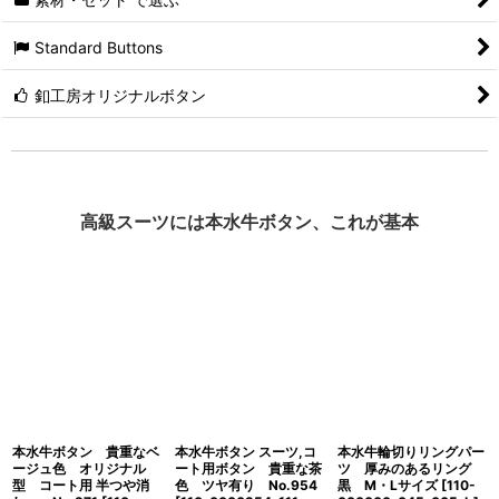
Standard Buttons
釦工房オリジナルボタン
高級スーツには本水牛ボタン、これが基本
本水牛ボタン 貴重なベ
本水牛ボタン スーツ,コ
本水牛輪切りリングパー
ージュ色 オリジナル
ート用ボタン 貴重な茶
ツ 厚みのあるリング
型 コート用 半つや消
色 ツヤ有り No.954
黒 M・Lサイズ
[
110-