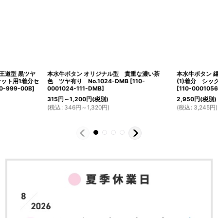
王道型 黒ツヤ
本水牛ボタン オリジナル型 貴重な濃い茶
本水牛ボタン 
ャケット用1着分セ
色 ツヤ有り No.1024-DMB
[
110-
(1)着分 シッ
0-999-00B
]
0001024-111-DMB
]
[
110-000105
315
円
～1,200
円
(税別)
2,950
円
(税別)
(
税込
:
346
円
～1,320
円
)
(
税込
:
3,245
円
)