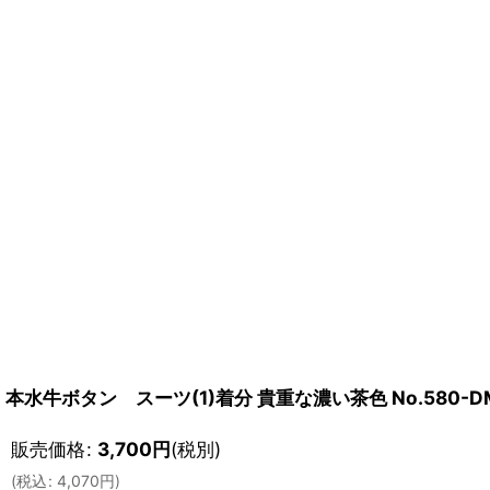
本水牛ボタン スーツ(1)着分 貴重な濃い茶色 No.580-D
販売価格
:
3,700
円
(税別)
(
税込
:
4,070
円
)