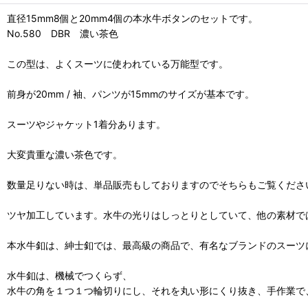
直径15mm8個と20mm4個の本水牛ボタンのセットです。
No.580 DBR 濃い茶色
この型は、よくスーツに使われている万能型です。
前身が20mm / 袖、パンツが15mmのサイズが基本です。
スーツやジャケット1着分あります。
大変貴重な濃い茶色です。
数量足りない時は、単品販売もしておりますのでそちらもご覧くださ
ツヤ加工しています。水牛の光りはしっとりとしていて、他の素材で
本水牛釦は、紳士釦では、最高級の商品で、有名なブランドのスーツ
水牛釦は、機械でつくらず、
水牛の角を１つ１つ輪切りにし、それを丸い形にくり抜き、手作業で