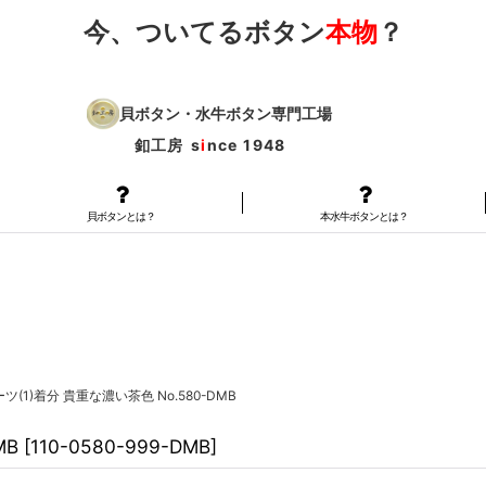
今、ついてるボタン
本物
？
貝ボタン・水牛ボタン専門工場
釦工房
s
i
nce 1948
貝ボタンとは？
本水牛ボタンとは？
(1)着分 貴重な濃い茶色 No.580-DMB
MB
[
110-0580-999-DMB
]