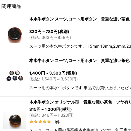
関連商品
本水牛ボタン スーツ,コート用ボタン 貴重な濃い茶色 ツ
330
円
～780
円
(税別)
(
税込
:
363
円
～858
円
)
スーツ用の本水牛ボタンです。 15mm,18mm,20mm
本水牛ボタン スーツ,コート用ボタン 貴重な濃い茶色 
1,400
円
～3,300
円
(税別)
(
税込
:
1,540
円
～3,630
円
)
スーツ用の本水牛ボタンです 単品でお買い上げいただくより
本水牛ボタン オリジナル型 貴重な濃い茶色 ツヤ有り N
315
円
～1,200
円
(税別)
(
税込
:
346
円
～1,320
円
)
1
件
スーツ、コート用の最高級本水牛ボタンです。釦工房オリジナ