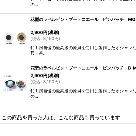
の…
花型のラペルピン・ブートニエール ピンバッチ MOP
2,900
円
(税別)
(
税込
:
3,190
円
)
釦工房自慢の最高級の原貝を使用し製作したオシャレな
貝・茶…
花型のラペルピン・ブートニエール ピンバッチ B-M
2,900
円
(税別)
(
税込
:
3,190
円
)
釦工房自慢の最高級の原貝を使用し製作したオシャレな
の…
この商品を買った人は、こんな商品も買っています