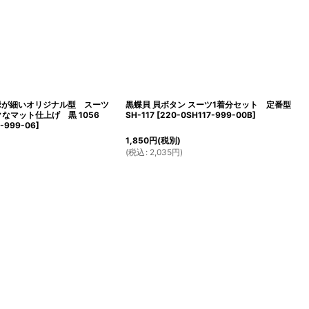
縁が細いオリジナル型 スーツ
黒蝶貝 貝ボタン スーツ1着分セット 定番型
クなマット仕上げ 黒 1056
SH-117
[
220-0SH117-999-00B
]
6-999-06
]
1,850
円
(税別)
(
税込
:
2,035
円
)