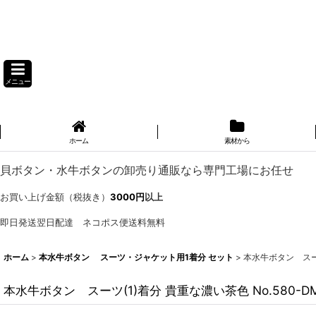
メニュー
ホーム
素材から
貝ボタン・水牛ボタンの卸売り通販なら専門工場にお任せ
お買い上げ金額（税抜き）
3000円
以上
即日発送翌日配達 ネコポス便送料無料
ホーム
>
本水牛ボタン スーツ・ジャケット用1着分 セット
>
本水牛ボタン スーツ
本水牛ボタン スーツ(1)着分 貴重な濃い茶色 No.580-D