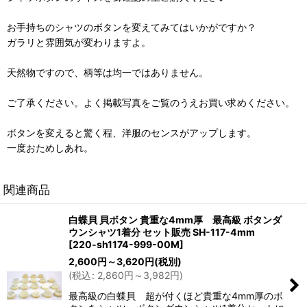
お手持ちのシャツのボタンを変えてみてはいかがですか？
ガラリと雰囲気が変わりますよ。
天然物ですので、柄等は均一ではありません。
ご了承ください。よく掲載写真をご覧のうえお買い求めください。
ボタンを変えると驚く程、洋服のセンスがアップします。
一度おためしあれ。
関連商品
白蝶貝 貝ボタン 貴重な4mm厚 最高級 ボタンダ
ウンシャツ1着分 セット販売 SH-117-4mm
[
220-sh1174-999-00M
]
2,600
円
～3,620
円
(税別)
(
税込
:
2,860
円
～3,982
円
)
最高級の白蝶貝 超が付くほど貴重な4mm厚のボ