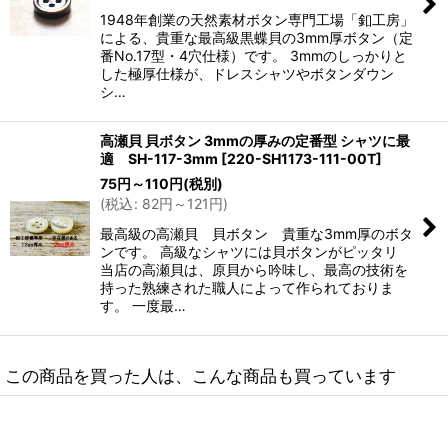
1948年創業の天然素材ボタン専門工場「釦工房」
による、貴重な最高級黒蝶貝の3mm厚ボタン（定
番No.17型・4穴仕様）です。 3mmのしっかりと
した極厚仕様が、ドレスシャツやボタンダウン
シ…
高瀬貝 貝ボタン 3mmの厚みの定番型 シャツに最
適 SH-117-3mm
[
220-SH1173-111-00T
]
75
円
～110
円
(税別)
(
税込
:
82
円
～121
円
)
最高級の高瀬貝 貝ボタン 貴重な3mm厚のボタ
ンです。 高級なシャツには貝ボタンがピッタリ
当店の高瀬貝は、原貝から吟味し、最高の技術を
持った熟練された職人によって作られておりま
す。 一度最…
この商品を買った人は、こんな商品も買っています