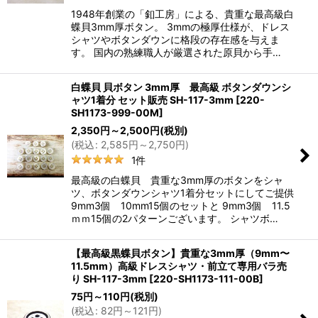
1948年創業の「釦工房」による、貴重な最高級白
蝶貝3mm厚ボタン。 3mmの極厚仕様が、ドレス
シャツやボタンダウンに格段の存在感を与えま
す。 国内の熟練職人が厳選された原貝から手…
白蝶貝 貝ボタン 3mm厚 最高級 ボタンダウンシ
ャツ1着分 セット販売 SH-117-3mm
[
220-
SH1173-999-00M
]
2,350
円
～2,500
円
(税別)
(
税込
:
2,585
円
～2,750
円
)
1
件
最高級の白蝶貝 貴重な3mm厚のボタンをシャ
ツ、ボタンダウンシャツ1着分セットにしてご提供
9mm3個 10mm15個のセットと 9mm3個 11.5
ｍｍ15個の2パターンございます。 シャツボ…
【最高級黒蝶貝ボタン】貴重な3mm厚（9mm〜
11.5mm）高級ドレスシャツ・前立て専用バラ売
り SH-117-3mm
[
220-SH1173-111-00B
]
75
円
～110
円
(税別)
(
税込
:
82
円
～121
円
)