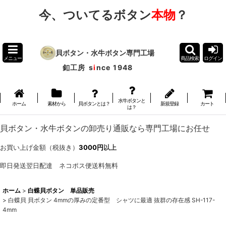
今、ついてるボタン
本物
？
貝ボタン・水牛ボタン専門工場
メニュー
商品検索
ログイン
釦工房
s
i
nce 1948
水牛ボタンと
ホーム
素材から
貝ボタンとは？
新規登録
カート
は？
貝ボタン・水牛ボタンの卸売り通販なら専門工場にお任せ
お買い上げ金額（税抜き）
3000円
以上
即日発送翌日配達 ネコポス便送料無料
ホーム
>
白蝶貝ボタン 単品販売
>
白蝶貝 貝ボタン 4mmの厚みの定番型 シャツに最適 抜群の存在感 SH-117-
4mm