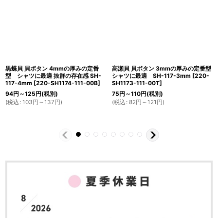
黒蝶貝 貝ボタン 4mmの厚みの定番
高瀬貝 貝ボタン 3mmの厚みの定番型
型 シャツに最適 抜群の存在感 SH-
シャツに最適 SH-117-3mm
[
220-
117-4mm
[
220-SH1174-111-00B
]
SH1173-111-00T
]
94
円
～125
円
(税別)
75
円
～110
円
(税別)
(
税込
:
103
円
～137
円
)
(
税込
:
82
円
～121
円
)