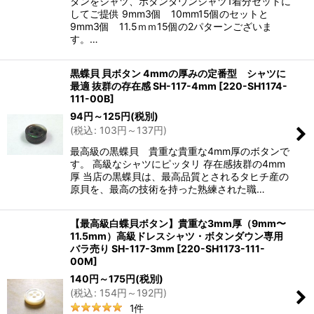
タンをシャツ、ボタンダウンシャツ1着分セットに
してご提供 9mm3個 10mm15個のセットと
9mm3個 11.5ｍｍ15個の2パターンございま
す。…
黒蝶貝 貝ボタン 4mmの厚みの定番型 シャツに
最適 抜群の存在感 SH-117-4mm
[
220-SH1174-
111-00B
]
94
円
～125
円
(税別)
(
税込
:
103
円
～137
円
)
最高級の黒蝶貝 貴重な貴重な4mm厚のボタンで
す。 高級なシャツにピッタリ 存在感抜群の4mm
厚 当店の黒蝶貝は、最高品質とされるタヒチ産の
原貝を、最高の技術を持った熟練された職…
【最高級白蝶貝ボタン】貴重な3mm厚（9mm〜
11.5mm）高級ドレスシャツ・ボタンダウン専用
バラ売り SH-117-3mm
[
220-SH1173-111-
00M
]
140
円
～175
円
(税別)
(
税込
:
154
円
～192
円
)
1
件