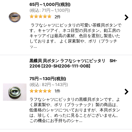
65
円
～1,000
円
(税別)
(
税込
:
71
円
～1,100
円
)
2
件
ラフなシャツにピッタリの可愛い茶蝶貝ボタンで
す。キャツアイ、ネコ目型の貝ボタン。釦工房の
キャツアイは最高の素材、色目を選別し製造いた
しております。 よく尿素製や、ポリ（プラッチ
ッ…
黒蝶貝 貝ボタン ラフなシャツにピッタリ SH-
2206
[
220-SH2206-111-00B
]
75
円
～130
円
(税別)
(
税込
:
82
円
～143
円
)
1
件
ラフなシャツにピッタリの黒蝶貝ボタンです。よ
く尿素製や、ポリ（プラッチック）製の商品は、
低価格のシャツについておりますが、本貝ボタン
は、珍しく、めったに見ることがございません。
この機会にお手持ちのシャ…