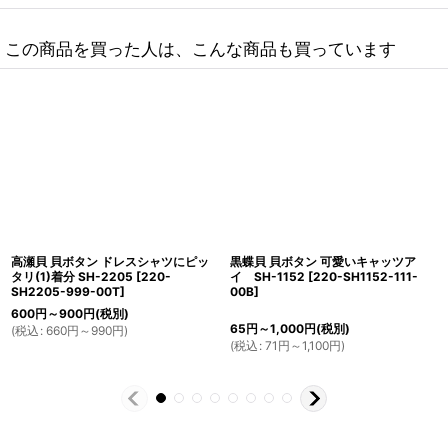
この商品を買った人は、こんな商品も買っています
高瀬貝 貝ボタン ドレスシャツにピッ
黒蝶貝 貝ボタン 可愛いキャッツア
タリ(1)着分 SH-2205
[
220-
イ SH-1152
[
220-SH1152-111-
SH2205-999-00T
]
00B
]
600
円
～900
円
(税別)
65
円
～1,000
円
(税別)
(
税込
:
660
円
～990
円
)
(
税込
:
71
円
～1,100
円
)