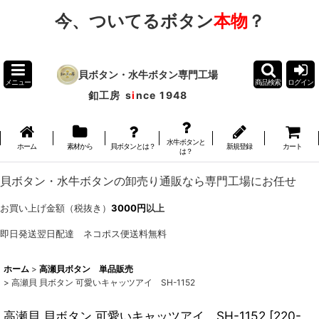
今、ついてるボタン
本物
？
貝ボタン・水牛ボタン専門工場
メニュー
商品検索
ログイン
釦工房
s
i
nce 1948
水牛ボタンと
ホーム
素材から
貝ボタンとは？
新規登録
カート
は？
貝ボタン・水牛ボタンの卸売り通販なら専門工場にお任せ
お買い上げ金額（税抜き）
3000円
以上
即日発送翌日配達 ネコポス便送料無料
ホーム
>
高瀬貝ボタン 単品販売
>
高瀬貝 貝ボタン 可愛いキャッツアイ SH-1152
高瀬貝 貝ボタン 可愛いキャッツアイ SH-1152
[
220-