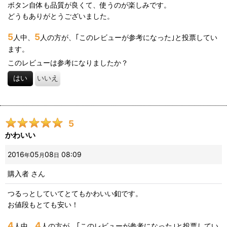
ボタン自体も品質が良くて、使うのが楽しみです。
どうもありがとうございました。
5
5
人中、
人の方が、｢このレビューが参考になった｣と投票してい
ます。
このレビューは参考になりましたか？
はい
いいえ
5
かわいい
2016
05
08
08:09
年
月
日
購入者
さん
つるっとしていてとてもかわいい釦です。
お値段もとても安い！
4
4
人中、
人の方が、｢このレビューが参考になった｣と投票してい