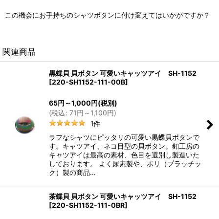
この機会にお手持ちのシャツボタンに付け変えてはいかがですか？
関連商品
黒蝶貝 貝ボタン 可愛いキャッツアイ SH-1152
[
220-SH1152-111-00B
]
65
円
～1,000
円
(税別)
(
税込
:
71
円
～1,100
円
)
1
件
ラフなシャツにピッタリの可愛い黒蝶貝ボタンで
す。キャツアイ、ネコ目型の貝ボタン。釦工房の
キャツアイは最高の素材、色目を選別し製造いた
しております。 よく尿素製や、ポリ（プラッチッ
ク）製の商品…
茶蝶貝 貝ボタン 可愛いキャッツアイ SH-1152
[
220-SH1152-111-0BR
]