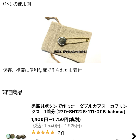
G×しの使用例
保存、携帯に便利な麻で作られた巾着付
関連商品
黒蝶貝ボタンで作った ダブルカフス カフリン
クス 1着分
[
220-SH1226-111-00B-kahusu
]
1,400
円
～1,750
円
(税別)
(
税込
:
1,540
円
～1,925
円
)
3
件