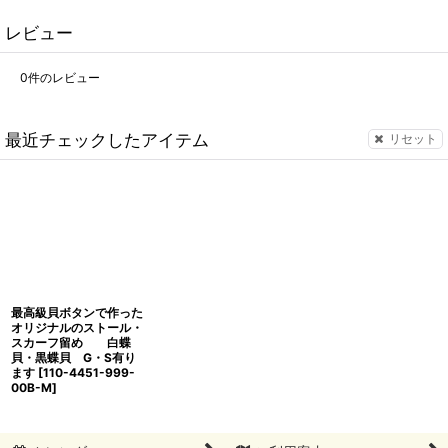
レビュー
0
件のレビュー
最近チェックしたアイテム
リセット
最高級貝ボタンで作った
オリジナルのストール・
スカーフ留め 白蝶
貝・黒蝶貝 G・S有り
ます
[
110-4451-999-
00B-M
]