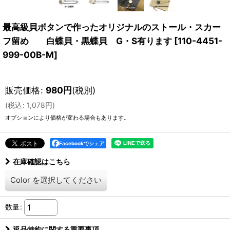
最高級貝ボタンで作ったオリジナルのストール・スカー
フ留め 白蝶貝・黒蝶貝 G・S有ります
[
110-4451-
999-00B-M
]
販売価格
:
980
円
(税別)
(
税込
:
1,078
円
)
オプションにより価格が変わる場合もあります。
Facebookでシェア
在庫確認はこちら
Color
を選択してください
数量
:
返品特約に関する重要事項