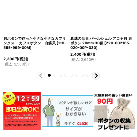
貝ボタンで作った小さな小さなカフリ
真珠の母貝 パールシェル アコヤ貝 貝
ンクス カフスボタン 白蝶貝
[
110-
ボタン 20mm 30個
[
220-002165-
555-999-00M
]
020-00P-030
]
2,400
円
(税別)
2,300
円
(税別)
(
税込
:
2,640
円
)
(
税込
:
2,530
円
)