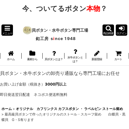
今、ついてるボタン
本物
？
貝ボタン・水牛ボタン専門工場
メニュー
商品検索
ログイン
釦工房
s
i
nce 1948
水牛ボタンと
ホーム
素材から
貝ボタンとは？
新規登録
カート
は？
貝ボタン・水牛ボタンの卸売り通販なら専門工場にお任せ
お買い上げ金額（税抜き）
3000円
以上
即日発送翌日配達 ネコポス便送料無料
ホーム
>
オリジナル カフリンクス カフスボタン ・ ラペルピン ストール留め
>
最高級貝ボタンで作ったオリジナルのストール・スカーフ留め 白蝶貝・黒
蝶貝 G・S有ります