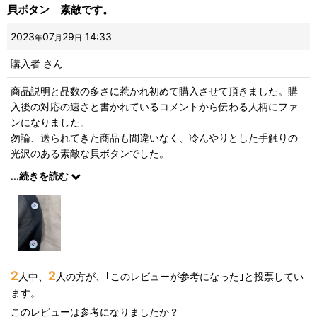
貝ボタン 素敵です。
2023
07
29
14:33
年
月
日
購入者
さん
商品説明と品数の多さに惹かれ初めて購入させて頂きました。購
入後の対応の速さと書かれているコメントから伝わる人柄にファ
ンになりました。
勿論、送られてきた商品も間違いなく、冷んやりとした手触りの
光沢のある素敵な貝ボタンでした。
ありがとうございました。
...
続きを読む
2
2
人中、
人の方が、｢このレビューが参考になった｣と投票してい
ます。
このレビューは参考になりましたか？