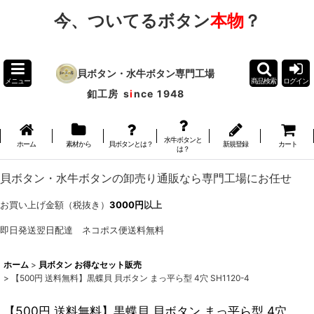
今、ついてるボタン
本物
？
貝ボタン・水牛ボタン専門工場
メニュー
商品検索
ログイン
釦工房
s
i
nce 1948
水牛ボタンと
ホーム
素材から
貝ボタンとは？
新規登録
カート
は？
貝ボタン・水牛ボタンの卸売り通販なら専門工場にお任せ
お買い上げ金額（税抜き）
3000円
以上
即日発送翌日配達 ネコポス便送料無料
ホーム
>
貝ボタン お得なセット販売
>
【500円 送料無料】黒蝶貝 貝ボタン まっ平ら型 4穴 SH1120-4
【500円 送料無料】黒蝶貝 貝ボタン まっ平ら型 4穴