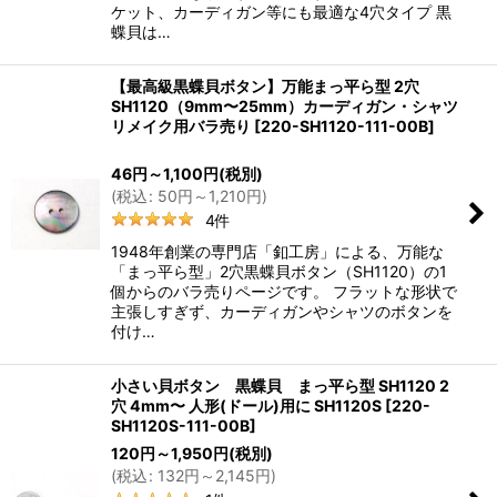
ケット、カーディガン等にも最適な4穴タイプ 黒
蝶貝は…
【最高級黒蝶貝ボタン】万能まっ平ら型 2穴
SH1120（9mm〜25mm）カーディガン・シャツ
リメイク用バラ売り
[
220-SH1120-111-00B
]
46
円
～1,100
円
(税別)
(
税込
:
50
円
～1,210
円
)
4
件
1948年創業の専門店「釦工房」による、万能な
「まっ平ら型」2穴黒蝶貝ボタン（SH1120）の1
個からのバラ売りページです。 フラットな形状で
主張しすぎず、カーディガンやシャツのボタンを
付け…
小さい貝ボタン 黒蝶貝 まっ平ら型 SH1120 2
穴 4mm〜 人形(ドール)用に SH1120S
[
220-
SH1120S-111-00B
]
120
円
～1,950
円
(税別)
(
税込
:
132
円
～2,145
円
)