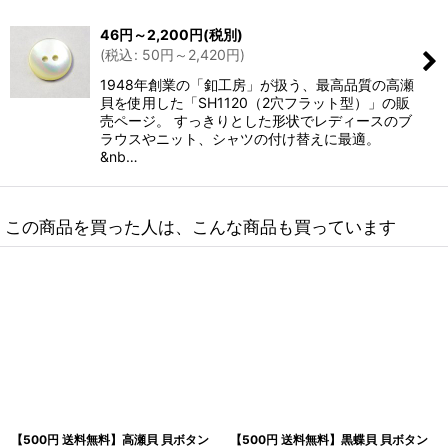
46
円
～2,200
円
(税別)
(
税込
:
50
円
～2,420
円
)
1948年創業の「釦工房」が扱う、最高品質の高瀬
貝を使用した「SH1120（2穴フラット型）」の販
売ページ。 すっきりとした形状でレディースのブ
ラウスやニット、シャツの付け替えに最適。
&nb…
この商品を買った人は、こんな商品も買っています
【500円 送料無料】高瀬貝 貝ボタン
【500円 送料無料】黒蝶貝 貝ボタン