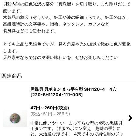
貝殻内側の虹色光沢の部分（真珠層）を切り取り、また削りだして
使います。
木製品の象嵌（ぞうがん）細工や漆の螺鈿（らでん）細工のほか、
高級腕時計の文字盤や、指輪、ネックレス、カフスなど
装身具などにも使われます。
とても上品な黒銀色ですが、見る角度や光の加減で微妙に色が変化
します。
天然素材ならではの奥深い味わいを、ぜひお楽しみください
関連商品
黒蝶貝 貝ボタン まっ平ら型 SH1120-4 4穴
[
220-SH11204-111-00B
]
47
円
～260
円
(税別)
(
税込
:
51
円
～286
円
)
非常に使いやすい まっ平らな型の4穴の黒蝶貝
ボタンです。 洋服のボタン変え、趣味の手芸に
と、大活躍な形です。 4穴ですので男性用のジャ