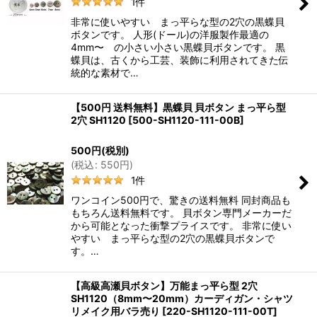
1
件
非常に使いやすい まっ平らな型の2穴の黒蝶貝
ボタンです。 人形(ドール)の洋服製作最適の
4mm〜 の小さい小さい黒蝶貝ボタンです。 黒
蝶貝は、古くから工芸、装飾に利用されてきた伝
統的な素材で…
【500円 送料無料】黒蝶貝 貝ボタン まっ平ら型
2穴 SH1120
[
500-SH1120-111-00B
]
500
円
(税別)
(
税込
:
550
円
)
1
件
ワンコイン500円で、驚きの送料無料 同封商品も
もちろん送料無料です。 貝ボタン専門メーカーだ
から可能となった衝撃プライスです。 非常に使い
やすい まっ平らな型の2穴の黒蝶貝ボタンで
す。…
【高級高瀬貝ボタン】万能まっ平ら型 2穴
SH1120（8mm〜20mm）カーディガン・シャツ
リメイク用バラ売り
[
220-SH1120-111-00T
]