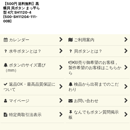
【500円 送料無料】黒
蝶貝 貝ボタン まっ平ら
型 4穴 SH1120-4
[
500-SH11204-111-
00B
]
カレンダー
ご利用案内
水牛ボタンとは？
貝ボタンとは？
卸売り御希望のお客様 ,
ボタンのサイズ選び
製作希望のお客様はこちらか
（mm）
ら
返品OK・最高品質保証に
検品から出荷までのこだ
ついて
わり
マイページ
お問い合わせ
なんでもボタン質問掲示
特定商取引法表示
板