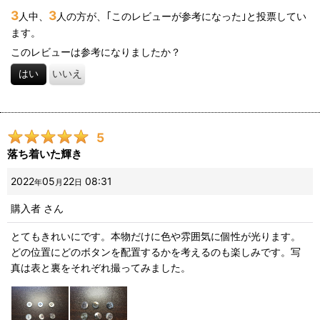
3
3
人中、
人の方が、｢このレビューが参考になった｣と投票してい
ます。
このレビューは参考になりましたか？
はい
いいえ
5
落ち着いた輝き
2022
05
22
08:31
年
月
日
購入者
さん
とてもきれいにです。本物だけに色や雰囲気に個性が光ります。
どの位置にどのボタンを配置するかを考えるのも楽しみです。写
真は表と裏をそれぞれ撮ってみました。