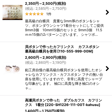
2,350
円
～2,500
円
(税別)
(
税込
:
2,585
円
～2,750
円
)
1
件
最高級の白蝶貝 貴重な3mm厚のボタンをシャ
ツ、ボタンダウンシャツ1着分セットにしてご提供
9mm3個 10mm15個のセットと 9mm3個 11.5
ｍｍ15個の2パターンございます。 シャツボ…
貝ボタンで作ったカフリンクス カフスボタン
最高級白蝶貝を使用
[
110-555-999-00M
]
2,600
円
～2,900
円
(税別)
(
税込
:
2,860
円
～3,190
円
)
釦工房自慢の最高級白蝶貝ボタンを使用したオシ
ャレなカフリンクス・カフスボタン フチの無い台
座を使用していますので、非常に高貴でシャープ
な印象がします。 袖口に高貴な輝き袖口のオシ
ャ…
高瀬貝ボタンで作った ダブルカフス カフリン
クス 1着分
[
220-SH1226-111-00T-kahusu
]
1,400
円
～1,750
円
(税別)