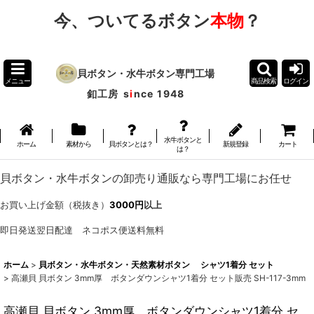
今、ついてるボタン
本物
？
貝ボタン・水牛ボタン専門工場
メニュー
商品検索
ログイン
釦工房
s
i
nce 1948
水牛ボタンと
ホーム
素材から
貝ボタンとは？
新規登録
カート
は？
貝ボタン・水牛ボタンの卸売り通販なら専門工場にお任せ
お買い上げ金額（税抜き）
3000円
以上
即日発送翌日配達 ネコポス便送料無料
ホーム
>
貝ボタン・水牛ボタン・天然素材ボタン シャツ1着分 セット
>
高瀬貝 貝ボタン 3mm厚 ボタンダウンシャツ1着分 セット販売 SH-117-3mm
高瀬貝 貝ボタン 3mm厚 ボタンダウンシャツ1着分 セ