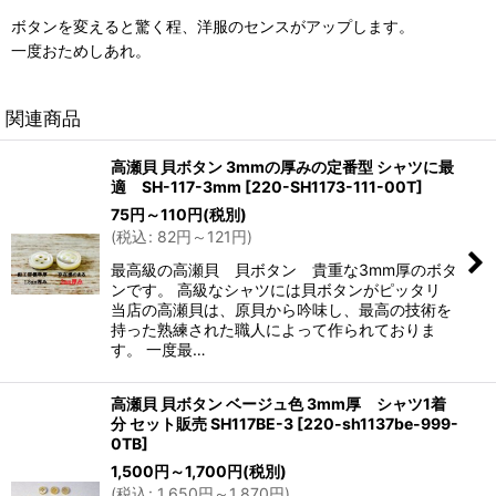
ボタンを変えると驚く程、洋服のセンスがアップします。
一度おためしあれ。
関連商品
高瀬貝 貝ボタン 3mmの厚みの定番型 シャツに最
適 SH-117-3mm
[
220-SH1173-111-00T
]
75
円
～110
円
(税別)
(
税込
:
82
円
～121
円
)
最高級の高瀬貝 貝ボタン 貴重な3mm厚のボタ
ンです。 高級なシャツには貝ボタンがピッタリ
当店の高瀬貝は、原貝から吟味し、最高の技術を
持った熟練された職人によって作られておりま
す。 一度最…
高瀬貝 貝ボタン ベージュ色 3mm厚 シャツ1着
分 セット販売 SH117BE-3
[
220-sh1137be-999-
0TB
]
1,500
円
～1,700
円
(税別)
(
税込
:
1,650
円
～1,870
円
)