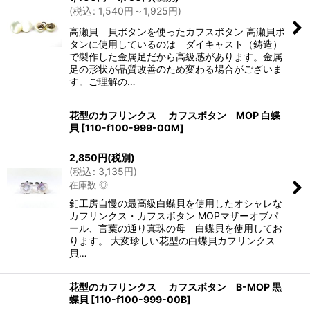
(
税込
:
1,540
円
～1,925
円
)
高瀬貝 貝ボタンを使ったカフスボタン 高瀬貝ボ
タンに使用しているのは ダイキャスト（鋳造）
で製作した金属足だから高級感があります。金属
足の形状が品質改善のため変わる場合がございま
す。ご理解の…
花型のカフリンクス カフスボタン MOP 白蝶
貝
[
110-f100-999-00M
]
2,850
円
(税別)
(
税込
:
3,135
円
)
在庫数 ◎
釦工房自慢の最高級白蝶貝を使用したオシャレな
カフリンクス・カフスボタン MOPマザーオブパ
ール、言葉の通り真珠の母 白蝶貝を使用してお
ります。 大変珍しい花型の白蝶貝カフリンクス
貝…
花型のカフリンクス カフスボタン B-MOP 黒
蝶貝
[
110-f100-999-00B
]