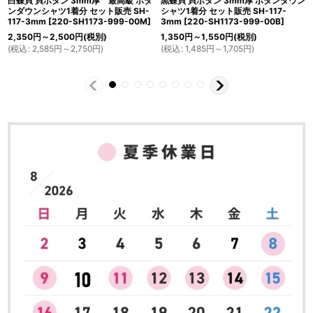
白蝶貝 貝ボタン 3mm厚 最高級 ボタ
黒蝶貝 貝ボタン 3mm厚 ボタンダウン
ンダウンシャツ1着分 セット販売 SH-
シャツ1着分 セット販売 SH-117-
117-3mm
[
220-SH1173-999-00M
]
3mm
[
220-SH1173-999-00B
]
2,350
円
～2,500
円
(税別)
1,350
円
～1,550
円
(税別)
(
税込
:
2,585
円
～2,750
円
)
(
税込
:
1,485
円
～1,705
円
)