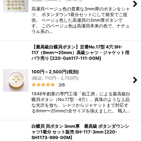
高瀬貝ベージュ色の貴重な3mm厚のボタンをシャ
ツ、 ボタンダウン1着分セットにして格安でご提
供。 ベージュ色した高瀬貝の3mm厚ボタンで
す。 このベージュ色は高瀬貝本来の色で、ナチュ
ラル系の…
【最高級白蝶貝ボタン】定番No.17型 4穴 SH-
117（9mm〜25mm）高級シャツ・ジャケット用
バラ売り
[
220-0sh117-111-00M
]
100
円
～2,500
円
(税別)
(
税込
:
110
円
～2,750
円
)
3
件
1948年創業の専門工場「釦工房」による最高級白
蝶貝ボタン（No.17型・4穴）。真珠のような上品
な光沢を放ち、シャツからジャケットまで対応す
る9mm〜25mmの全サイズを揃えました。 職人…
白蝶貝 貝ボタン 3mm厚 最高級 ボタンダウンシ
ャツ1着分 セット販売 SH-117-3mm
[
220-
SH1173-999-00M
]