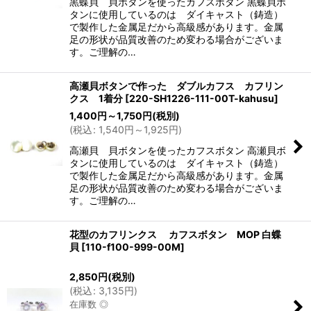
黒蝶貝 貝ボタンを使ったカフスボタン 黒蝶貝ボ
タンに使用しているのは ダイキャスト（鋳造）
で製作した金属足だから高級感があります。金属
足の形状が品質改善のため変わる場合がございま
す。ご理解の…
高瀬貝ボタンで作った ダブルカフス カフリン
クス 1着分
[
220-SH1226-111-00T-kahusu
]
1,400
円
～1,750
円
(税別)
(
税込
:
1,540
円
～1,925
円
)
高瀬貝 貝ボタンを使ったカフスボタン 高瀬貝ボ
タンに使用しているのは ダイキャスト（鋳造）
で製作した金属足だから高級感があります。金属
足の形状が品質改善のため変わる場合がございま
す。ご理解の…
花型のカフリンクス カフスボタン MOP 白蝶
貝
[
110-f100-999-00M
]
2,850
円
(税別)
(
税込
:
3,135
円
)
在庫数 ◎