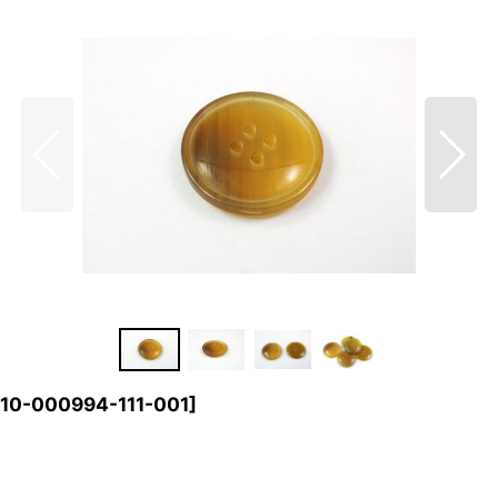
110-000994-111-001
]