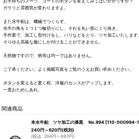
お手持ちのスーツ、コートのボタンを変えてみてはいかがですか？
ガラリと雰囲気が変わりますよ。
また水牛釦は、機械でつくらず、
水牛の角を１つ１つ輪切りにし、それを丸い形にくり抜き、
手作業で、加工し型付けをし、バリなどをとり、ツヤ加工いたします
そりゆえ高級な服にしか付けることができません。
天然物ですので、柄等は均一ではありません。
ご了承ください。よく掲載写真をご覧のうえお買い求めください。
ボタンを変えると驚く程、洋服のセンスがアップします。
一度おためしあれ。
関連商品
本水牛釦 ツヤ加工の漆黒 No.994
[
110-000994-1
240
円
～620
円
(税別)
(
税込
:
264
円
～682
円
)