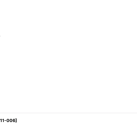
。
11-006
]