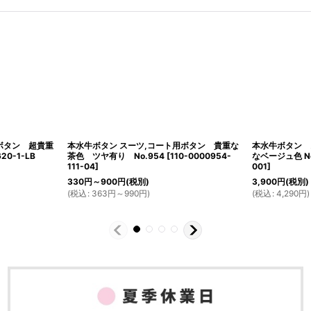
ボタン 超貴重
本水牛ボタン スーツ,コート用ボタン 貴重な
本水牛ボタン 
0-1-LB
茶色 ツヤ有り No.954
[
110-0000954-
なベージュ色 No
111-04
]
001
]
330
円
～900
円
(税別)
3,900
円
(税別)
(
税込
:
363
円
～990
円
)
(
税込
:
4,290
円
)