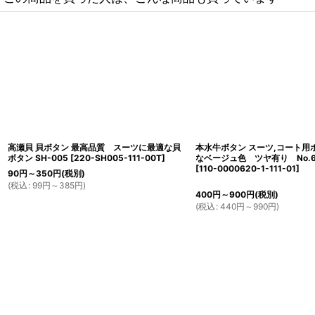
高瀬貝 貝ボタン 最高品質 スーツに最適な貝
本水牛ボタン スーツ,コート用
ボタン SH-005
[
220-SH005-111-00T
]
なベージュ色 ツヤ有り No.62
[
110-0000620-1-111-01
]
90
円
～350
円
(税別)
(
税込
:
99
円
～385
円
)
400
円
～900
円
(税別)
(
税込
:
440
円
～990
円
)