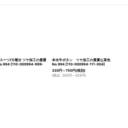
スーツ(1)着分 ツヤ加工の貴重
本水牛ボタン ツヤ加工の貴重な茶色
.994
[
110-000994-999-
No.994
[
110-000994-111-004
]
330
円
～750
円
(税別)
(
税込
:
363
円
～825
円
)