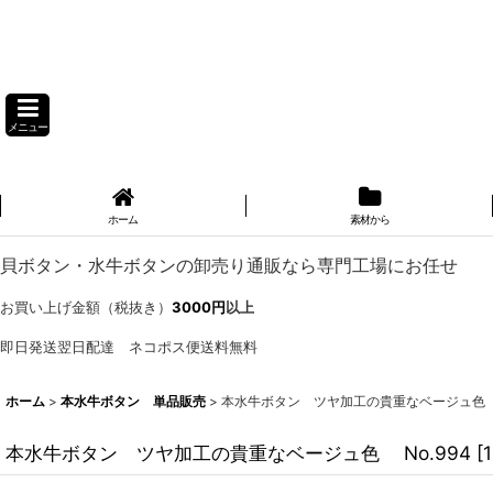
メニュー
ホーム
素材から
貝ボタン・水牛ボタンの卸売り通販なら専門工場にお任せ
お買い上げ金額（税抜き）
3000円
以上
即日発送翌日配達 ネコポス便送料無料
ホーム
>
本水牛ボタン 単品販売
>
本水牛ボタン ツヤ加工の貴重なベージュ色 N
本水牛ボタン ツヤ加工の貴重なベージュ色 No.994
[