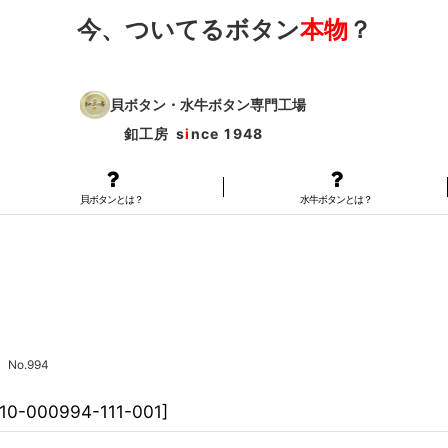
今、ついてるボタン
本物
？
貝ボタン・水牛ボタン専門工場
釦工房
s
i
nce 1948
貝ボタンとは？
水牛ボタンとは？
o.994
110-000994-111-001
]