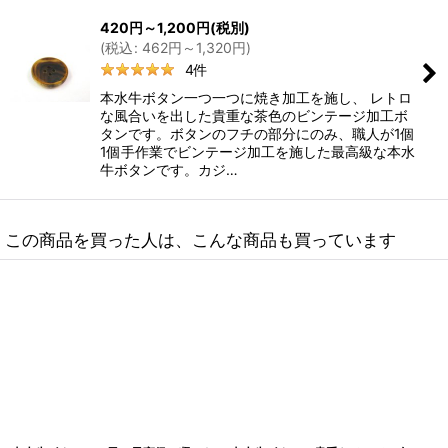
420
円
～1,200
円
(税別)
(
税込
:
462
円
～1,320
円
)
4
件
本水牛ボタン一つ一つに焼き加工を施し、 レトロ
な風合いを出した貴重な茶色のビンテージ加工ボ
タンです。ボタンのフチの部分にのみ、職人が1個
1個手作業でビンテージ加工を施した最高級な本水
牛ボタンです。カジ…
この商品を買った人は、こんな商品も買っています