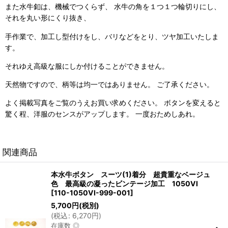
また水牛釦は、機械でつくらず、 水牛の角を１つ１つ輪切りにし、
それを丸い形にくり抜き、
手作業で、加工し型付けをし、バリなどをとり、ツヤ加工いたしま
す。
それゆえ高級な服にしか付けることができません。
天然物ですので、柄等は均一ではありません。 ご了承ください。
よく掲載写真をご覧のうえお買い求めください。 ボタンを変えると
驚く程、洋服のセンスがアップします。 一度おためしあれ。
関連商品
本水牛ボタン スーツ(1)着分 超貴重なベージュ
色 最高級の凝ったビンテージ加工 1050VI
[
110-1050VI-999-001
]
5,700
円
(税別)
(
税込
:
6,270
円
)
在庫数 ◎