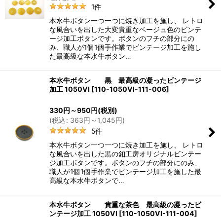
1
件
本水牛ボタン一つ一つに焼き加工を施し、 レトロ
な風合いを出した大変貴重なベージュ色のビンテ
ージ加工ボタンです。ボタンのフチの部分にの
み、職人が1個1個手作業でビンテージ加工を施し
た最高級な本水牛ボタン…
本水牛ボタン 黒 最高級の凝ったビンテージ
加工 1050VI
[
110-1050VI-111-006
]
330
円
～950
円
(税別)
(
税込
:
363
円
～1,045
円
)
5
件
本水牛ボタン一つ一つに焼き加工を施し、 レトロ
な風合いを出した黒の釦工房オリジナルビンテー
ジ加工ボタンです。ボタンのフチの部分にのみ、
職人が1個1個手作業でビンテージ加工を施した最
高級な本水牛ボタンで…
本水牛ボタン 貴重な茶色 最高級の凝ったビ
ンテージ加工 1050VI
[
110-1050VI-111-004
]