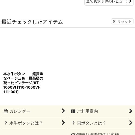
全て表示
(1件のレビュー)
最近チェックしたアイテム
リセット
本水牛ボタン 超貴重
なベージュ色 最高級の
凝ったビンテージ加工
1050VI
[
110-1050VI-
111-001
]
カレンダー
ご利用案内
水牛ボタンとは？
貝ボタンとは？
卸売り御希望のお客様 ,