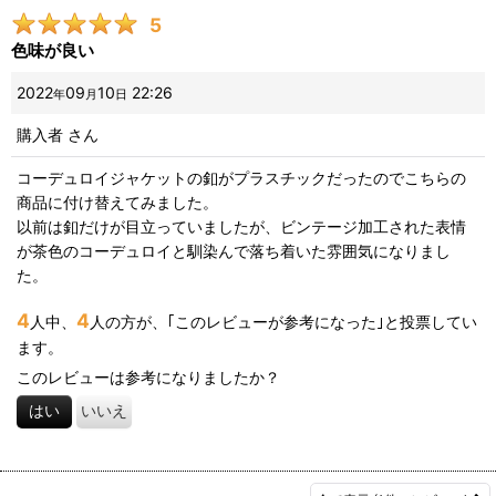
5
色味が良い
2022
09
10
22:26
年
月
日
購入者
さん
コーデュロイジャケットの釦がプラスチックだったのでこちらの
商品に付け替えてみました。
以前は釦だけが目立っていましたが、ビンテージ加工された表情
が茶色のコーデュロイと馴染んで落ち着いた雰囲気になりまし
た。
4
4
人中、
人の方が、｢このレビューが参考になった｣と投票してい
ます。
このレビューは参考になりましたか？
はい
いいえ