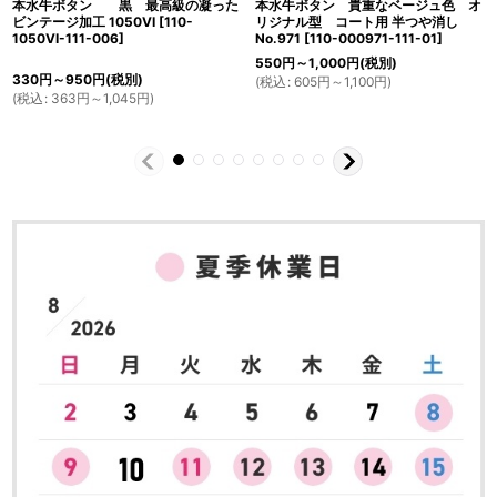
本水牛ボタン 黒 最高級の凝った
本水牛ボタン 貴重なベージュ色 オ
ビンテージ加工 1050VI
[
110-
リジナル型 コート用 半つや消し
1050VI-111-006
]
No.971
[
110-000971-111-01
]
550
円
～1,000
円
(税別)
330
円
～950
円
(税別)
(
税込
:
605
円
～1,100
円
)
(
税込
:
363
円
～1,045
円
)