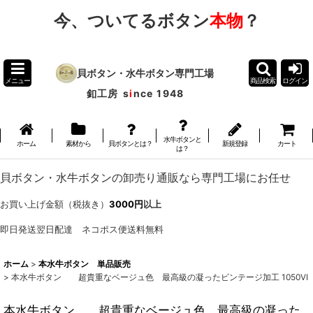
今、ついてるボタン
本物
？
貝ボタン・水牛ボタン専門工場
メニュー
商品検索
ログイン
釦工房
s
i
nce 1948
水牛ボタンと
ホーム
素材から
貝ボタンとは？
新規登録
カート
は？
貝ボタン・水牛ボタンの卸売り通販なら専門工場にお任せ
お買い上げ金額（税抜き）
3000円
以上
即日発送翌日配達 ネコポス便送料無料
ホーム
>
本水牛ボタン 単品販売
>
本水牛ボタン 超貴重なベージュ色 最高級の凝ったビンテージ加工 1050VI
本水牛ボタン 超貴重なベージュ色 最高級の凝った