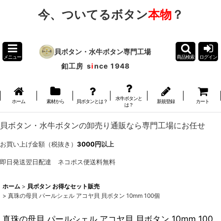
今、ついてるボタン
本物
？
貝ボタン・水牛ボタン専門工場
メニュー
商品検索
ログイン
釦工房
s
i
nce 1948
水牛ボタンと
ホーム
素材から
貝ボタンとは？
新規登録
カート
は？
貝ボタン・水牛ボタンの卸売り通販なら専門工場にお任せ
お買い上げ金額（税抜き）
3000円
以上
即日発送翌日配達 ネコポス便送料無料
ホーム
>
貝ボタン お得なセット販売
>
真珠の母貝 パールシェル アコヤ貝 貝ボタン 10mm 100個
真珠の母貝 パールシェル アコヤ貝 貝ボタン 10mm 100