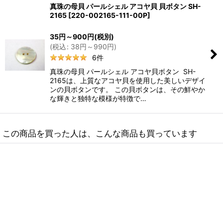
真珠の母貝 パールシェル アコヤ貝 貝ボタン SH-
2165
[
220-002165-111-00P
]
35
円
～900
円
(税別)
(
税込
:
38
円
～990
円
)
6
件
真珠の母貝 パールシェル アコヤ貝ボタン SH-
2165は、上質なアコヤ貝を使用した美しいデザイ
ンの貝ボタンです。 この貝ボタンは、その鮮やか
な輝きと独特な模様が特徴で…
この商品を買った人は、こんな商品も買っています