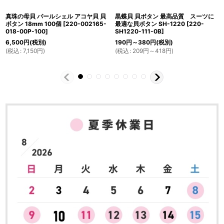
真珠の母貝 パールシェル アコヤ貝 貝
黒蝶貝 貝ボタン 最高品質 スーツに
ボタン 18mm 100個
[
220-002165-
最適な貝ボタン SH-1220
[
220-
018-00P-100
]
SH1220-111-0B
]
6,500
円
(税別)
190
円
～380
円
(税別)
(
税込
:
7,150
円
)
(
税込
:
209
円
～418
円
)