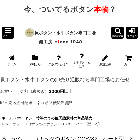
今、ついてるボタン
本物
？
貝ボタン・水牛ボタン専門工場
メニュー
商品検索
ログイン
釦工房
s
i
nce 1948
水牛ボタンと
ホーム
素材から
貝ボタンとは？
新規登録
カート
は？
貝ボタン・水牛ボタンの卸売り通販なら専門工場にお任せ
お買い上げ金額（税抜き）
3000円
以上
即日発送翌日配達 ネコポス便送料無料
ホーム
>
木、ヤシ、竹等のその他天然素材の単品販売
>
木 ヤシ、ココナッツのボタン CO-282 ハート型 2穴
木 ヤシ、ココナッツのボタン CO-282 ハート型 2