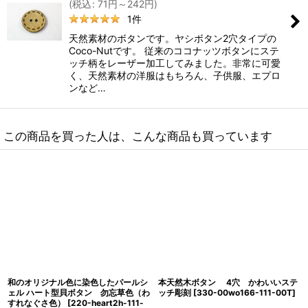
(
税込
:
71
円
～242
円
)
1
件
天然素材のボタンです。ヤシボタン2穴タイプの
Coco-Nutです。 従来のココナッツボタンにステ
ッチ柄をレーザー加工してみました。非常に可愛
く、天然素材の洋服はもちろん、子供服、エプロ
ンなど…
この商品を買った人は、こんな商品も買っています
和のオリジナル色に染色したパールシ
本天然木ボタン 4穴 かわいいステ
ェル ハート型貝ボタン 勿忘草色（わ
ッチ彫刻
[
330-00wo166-111-00T
]
すれなぐさ色）
[
220-heart2h-111-