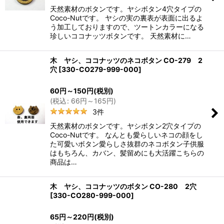
天然素材のボタンです。ヤシボタン4穴タイプの
Coco-Nutです。 ヤシの実の裏表が表面に出るよ
う加工しておりますので、ツートンカラーになる
珍しいココナッツボタンです。 天然素材に…
木 ヤシ、ココナッツのネコボタン CO-279 2
穴
[
330-CO279-999-000
]
60
円
～150
円
(税別)
(
税込
:
66
円
～165
円
)
3
件
天然素材のボタンです。ヤシボタン2穴タイプの
Coco-Nutです。 なんとも愛らしいネコの顔をし
た可愛いボタン愛らしさ抜群のネコボタン子供服
はもちろん、カバン、髪留めにも大活躍こちらの
商品は…
木 ヤシ、ココナッツのボタン CO-280 2穴
[
330-CO280-999-000
]
65
円
～220
円
(税別)