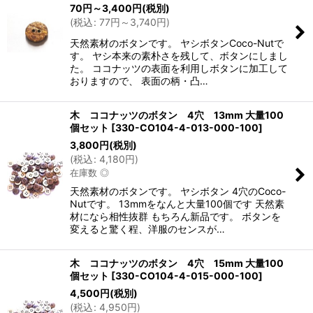
70
円
～3,400
円
(税別)
(
税込
:
77
円
～3,740
円
)
天然素材のボタンです。 ヤシボタンCoco-Nutで
す。 ヤシ本来の素朴さを残して、ボタンにしまし
た。 ココナッツの表面を利用しボタンに加工して
おりますので、 表面の柄・凸…
木 ココナッツのボタン 4穴 13mm 大量100
個セット
[
330-CO104-4-013-000-100
]
3,800
円
(税別)
(
税込
:
4,180
円
)
在庫数 ◎
天然素材のボタンです。 ヤシボタン 4穴のCoco-
Nutです。 13mmをなんと大量100個です 天然素
材になら相性抜群 もちろん新品です。 ボタンを
変えると驚く程、洋服のセンスが…
木 ココナッツのボタン 4穴 15mm 大量100
個セット
[
330-CO104-4-015-000-100
]
4,500
円
(税別)
(
税込
:
4,950
円
)