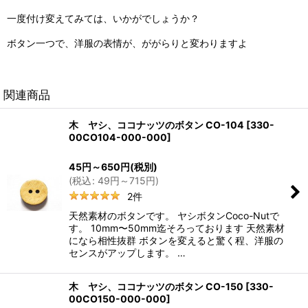
一度付け変えてみては、いかがでしょうか？
ボタン一つで、洋服の表情が、ががらりと変わりますよ
関連商品
木 ヤシ、ココナッツのボタン CO-104
[
330-
00CO104-000-000
]
45
円
～650
円
(税別)
(
税込
:
49
円
～715
円
)
2
件
天然素材のボタンです。 ヤシボタンCoco-Nutで
す。 10mm〜50mm迄そろっております 天然素材
になら相性抜群 ボタンを変えると驚く程、洋服の
センスがアップします。 …
木 ヤシ、ココナッツのボタン CO-150
[
330-
00CO150-000-000
]