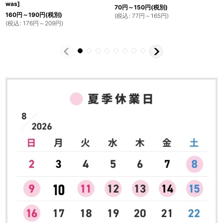
was
]
70
円
～150
円
(税別)
160
円
～190
円
(税別)
(
税込
:
77
円
～165
円
)
(
税込
:
176
円
～209
円
)