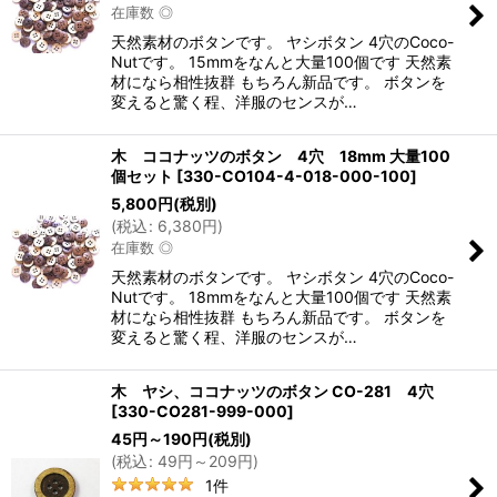
在庫数 ◎
天然素材のボタンです。 ヤシボタン 4穴のCoco-
Nutです。 15mmをなんと大量100個です 天然素
材になら相性抜群 もちろん新品です。 ボタンを
変えると驚く程、洋服のセンスが…
木 ココナッツのボタン 4穴 18mm 大量100
個セット
[
330-CO104-4-018-000-100
]
5,800
円
(税別)
(
税込
:
6,380
円
)
在庫数 ◎
天然素材のボタンです。 ヤシボタン 4穴のCoco-
Nutです。 18mmをなんと大量100個です 天然素
材になら相性抜群 もちろん新品です。 ボタンを
変えると驚く程、洋服のセンスが…
木 ヤシ、ココナッツのボタン CO-281 4穴
[
330-CO281-999-000
]
45
円
～190
円
(税別)
(
税込
:
49
円
～209
円
)
1
件