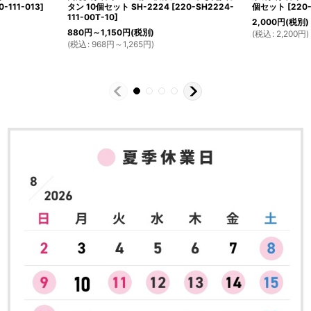
0-111-013
]
タン 10個セット SH-2224
[
220-SH2224-
個セット
[
220
111-00T-10
]
2,000
円
(税別)
880
円
～1,150
円
(税別)
(
税込
:
2,200
円
)
(
税込
:
968
円
～1,265
円
)