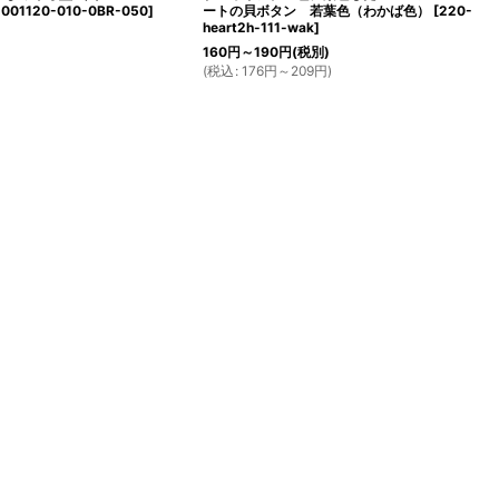
-001120-010-0BR-050
]
ートの貝ボタン 若葉色（わかば色）
[
220-
heart2h-111-wak
]
160
円
～190
円
(税別)
(
税込
:
176
円
～209
円
)