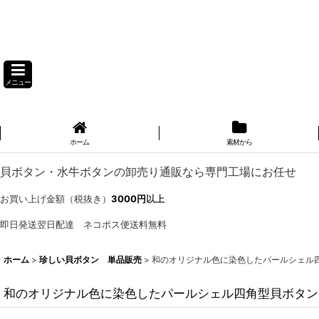
メニュー
ホーム
素材から
貝ボタン・水牛ボタンの卸売り通販なら専門工場にお任せ
お買い上げ金額（税抜き）
3000円
以上
即日発送翌日配達 ネコポス便送料無料
ホーム
>
珍しい貝ボタン 単品販売
>
和のオリジナル色に染色したパールシェル
和のオリジナル色に染色したパールシェル四角型貝ボタン