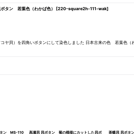
貝ボタン 若葉色（わかば色）
[
220-square2h-111-wak
]
コヤ貝）を四角いボタンにして染色しました 日本古来の色 若葉色（
ン MS-110
高瀬貝 貝ボタン 菊の模様にカットした貝ボ
茶蝶貝 貝ボタン