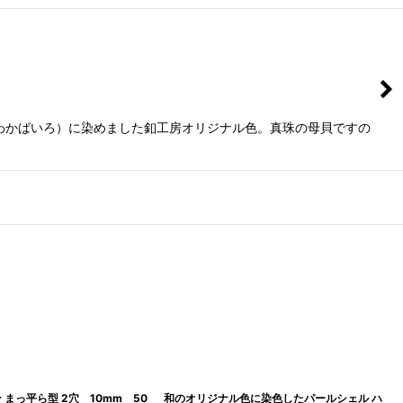
わかばいろ）に染めました釦工房オリジナル色。真珠の母貝ですの
 まっ平ら型 2穴 10mm 50
和のオリジナル色に染色したパールシェル ハ