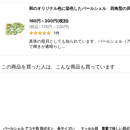
和のオリジナル色に染色したパールシェル 四角型の
160
円
～200
円
(税別)
(
税込
:
176
円
～220
円
)
1
件
真珠の母貝としても知られています、パールシェル（ア
で輝きが素晴らし…
この商品を買った人は、こんな商品も買っています
パールシェル アコヤ貝 貝ボタン 各サイズい
マッセル貝 貴重で珍しい貝ボタ