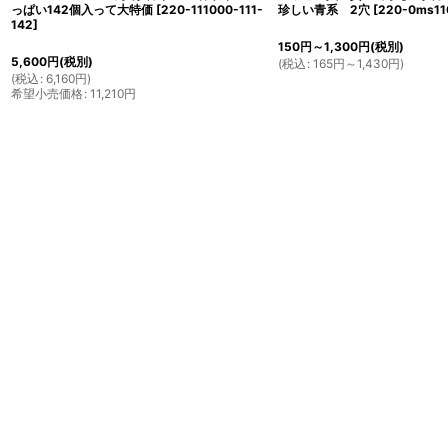
っぱい142個入って大特価
[
220-111000-111-
珍しい青系 2穴
[
220-0ms11
142
]
150
円
～1,300
円
(税別)
5,600
円
(税別)
(
税込
:
165
円
～1,430
円
)
(
税込
:
6,160
円
)
希望小売価格
:
11,210
円