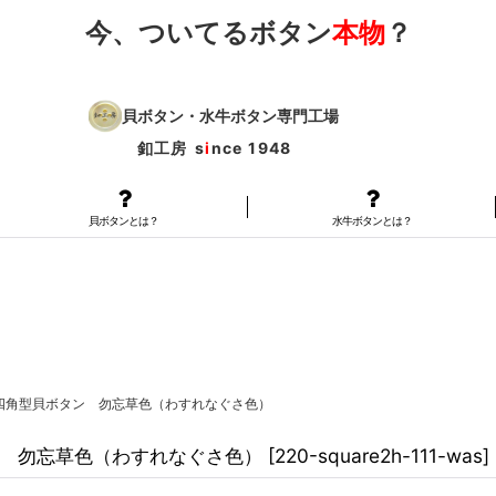
今、ついてるボタン
本物
？
貝ボタン・水牛ボタン専門工場
釦工房
s
i
nce 1948
貝ボタンとは？
水牛ボタンとは？
四角型貝ボタン 勿忘草色（わすれなぐさ色）
 勿忘草色（わすれなぐさ色）
[
220-square2h-111-was
]