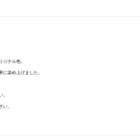
リジナル色。
寧に染め上げました。
い。
さい。