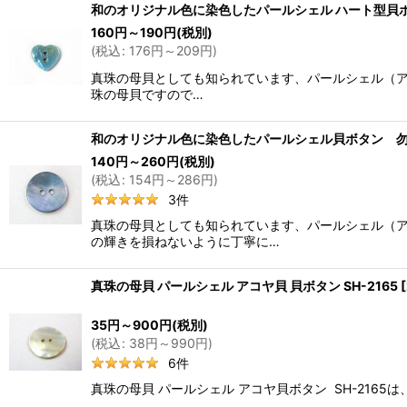
和のオリジナル色に染色したパールシェル ハート型貝
160
円
～190
円
(税別)
(
税込
:
176
円
～209
円
)
真珠の母貝としても知られています、パールシェル（ア
珠の母貝ですので…
和のオリジナル色に染色したパールシェル貝ボタン 
140
円
～260
円
(税別)
(
税込
:
154
円
～286
円
)
3
件
真珠の母貝としても知られています、パールシェル（
の輝きを損ねないように丁寧に…
真珠の母貝 パールシェル アコヤ貝 貝ボタン SH-2165
[
35
円
～900
円
(税別)
(
税込
:
38
円
～990
円
)
6
件
真珠の母貝 パールシェル アコヤ貝ボタン SH-21