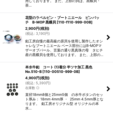
用しております。 また、上部の貝は、黒蝶貝・
茶…
花型のラペルピン・ブートニエール ピンバッ
チ B-MOP 黒蝶貝
[
110-f110-999-00B
]
2,900
円
(税別)
(
税込
:
3,190
円
)
釦工房自慢の最高級の原貝を使用し製作したオシ
ャレなブートニエール ベース部分にはB-MOPマ
ザーオブパール、言葉の通り黒真珠の母 タヒチ
産の黒蝶貝を使用しております。 また、上部の…
本水牛釦 コート (1)着分 半ツヤ加工 黒色
No.510-B
[
110-00510-999-0B
]
4,900
円
(税別)
(
税込
:
5,390
円
)
在庫数 ◎
直径18mm8個と25mm5個 の水牛ボタンのセッ
ト厚み： 18mm 4mm厚 ・ 25mm 4.5mm厚とな
ります。 釦工房オリジナル型 オリジナルの本
水…