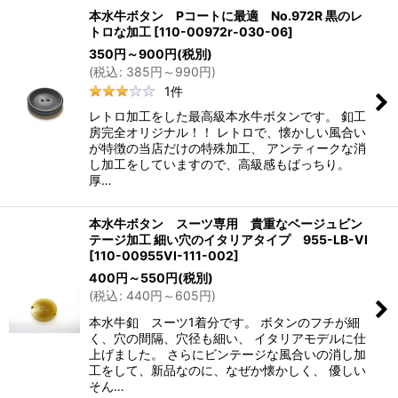
本水牛ボタン Pコートに最適 No.972R 黒のレ
トロな加工
[
110-00972r-030-06
]
350
円
～900
円
(税別)
(
税込
:
385
円
～990
円
)
1
件
レトロ加工をした最高級本水牛ボタンです。 釦工
房完全オリジナル！！ レトロで、懐かしい風合い
が特徴の当店だけの特殊加工、 アンティークな消
し加工をしていますので、高級感もばっちり。
厚…
本水牛ボタン スーツ専用 貴重なベージュビン
テージ加工 細い穴のイタリアタイプ 955-LB-VI
[
110-00955VI-111-002
]
400
円
～550
円
(税別)
(
税込
:
440
円
～605
円
)
本水牛釦 スーツ1着分です。 ボタンのフチが細
く、穴の間隔、穴径も細い、 イタリアモデルに仕
上げました。 さらにビンテージな風合いの消し加
工をして、新品なのに、なぜか懐かしく、 優しい
そん…