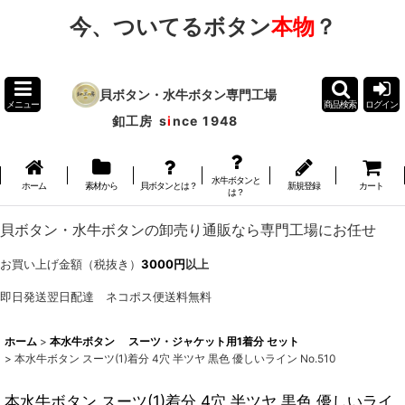
今、ついてるボタン
本物
？
貝ボタン・水牛ボタン専門工場
メニュー
商品検索
ログイン
釦工房
s
i
nce 1948
水牛ボタンと
ホーム
素材から
貝ボタンとは？
新規登録
カート
は？
貝ボタン・水牛ボタンの卸売り通販なら専門工場にお任せ
お買い上げ金額（税抜き）
3000円
以上
即日発送翌日配達 ネコポス便送料無料
ホーム
>
本水牛ボタン スーツ・ジャケット用1着分 セット
>
本水牛ボタン スーツ(1)着分 4穴 半ツヤ 黒色 優しいライン No.510
本水牛ボタン スーツ(1)着分 4穴 半ツヤ 黒色 優しいライ