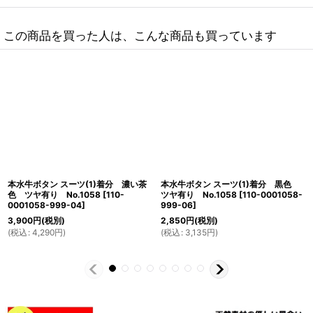
この商品を買った人は、こんな商品も買っています
本水牛ボタン スーツ(1)着分 濃い茶
本水牛ボタン スーツ(1)着分 黒色
色 ツヤ有り No.1058
[
110-
ツヤ有り No.1058
[
110-0001058-
0001058-999-04
]
999-06
]
3,900
円
(税別)
2,850
円
(税別)
(
税込
:
4,290
円
)
(
税込
:
3,135
円
)