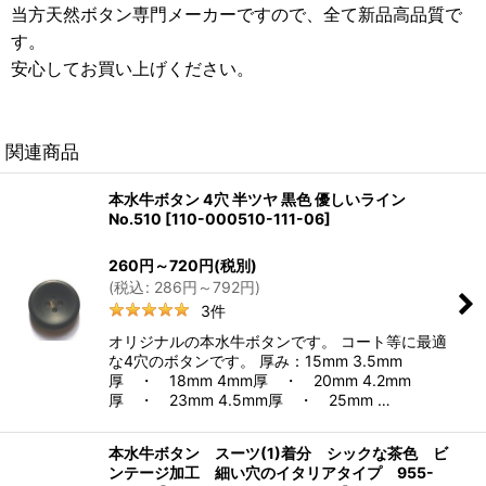
当方天然ボタン専門メーカーですので、全て新品高品質で
す。
安心してお買い上げください。
関連商品
本水牛ボタン 4穴 半ツヤ 黒色 優しいライン
No.510
[
110-000510-111-06
]
260
円
～720
円
(税別)
(
税込
:
286
円
～792
円
)
3
件
オリジナルの本水牛ボタンです。 コート等に最適
な4穴のボタンです。 厚み：15mm 3.5mm
厚 ・ 18mm 4mm厚 ・ 20mm 4.2mm
厚 ・ 23mm 4.5mm厚 ・ 25mm …
本水牛ボタン スーツ(1)着分 シックな茶色 ビ
ンテージ加工 細い穴のイタリアタイプ 955-