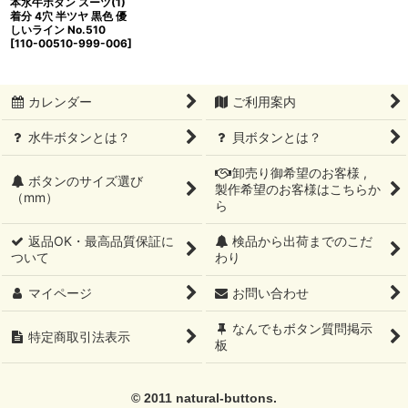
本水牛ボタン スーツ(1)
着分 4穴 半ツヤ 黒色 優
しいライン No.510
[
110-00510-999-006
]
カレンダー
ご利用案内
水牛ボタンとは？
貝ボタンとは？
卸売り御希望のお客様 ,
ボタンのサイズ選び
製作希望のお客様はこちらか
（mm）
ら
返品OK・最高品質保証に
検品から出荷までのこだ
ついて
わり
マイページ
お問い合わせ
なんでもボタン質問掲示
特定商取引法表示
板
© 2011 natural-buttons.