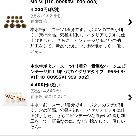
MB-VI
[
110-00955VI-999-003
]
4,200
円
(税別)
(
税込
:
4,620
円
)
在庫数 ◎
本水牛釦 スーツ1着分です。 ボタンのフチが細
く、穴の間隔、穴径も細い、 イタリアモデルに仕
上げました。 さらに、ビンテージな風合いの消し
加工をして、新品なのに、なぜか懐かしく、 優し
いそ…
本水牛ボタン スーツ(1)着分 貴重なベージュビ
ンテージ加工 細い穴のイタリアタイプ 955-LB-
VI
[
110-00955VI-999-002
]
4,400
円
(税別)
(
税込
:
4,840
円
)
在庫数 ×SOLD OUT
本水牛釦 スーツ1着分です。 ボタンのフチが細
く、穴の間隔、穴径も細い、 イタリアモデルに仕
上げました。 さらにビンテージな風合いの消し加
工をして、新品なのに、なぜか懐かしく、 優しい
そん…