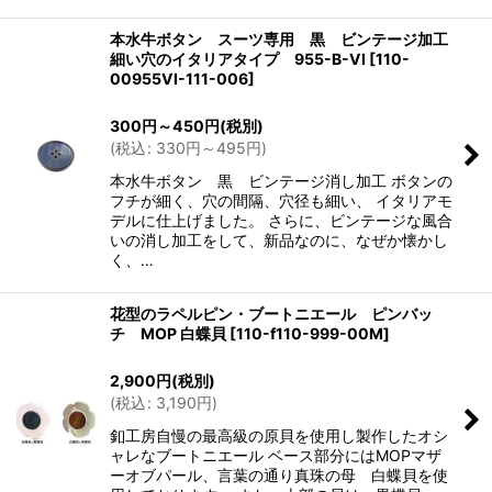
本水牛ボタン スーツ専用 黒 ビンテージ加工
細い穴のイタリアタイプ 955-B-VI
[
110-
00955VI-111-006
]
300
円
～450
円
(税別)
(
税込
:
330
円
～495
円
)
本水牛ボタン 黒 ビンテージ消し加工 ボタンの
フチが細く、穴の間隔、穴径も細い、 イタリアモ
デルに仕上げました。 さらに、ビンテージな風合
いの消し加工をして、新品なのに、なぜか懐かし
く、…
花型のラペルピン・ブートニエール ピンバッ
チ MOP 白蝶貝
[
110-f110-999-00M
]
2,900
円
(税別)
(
税込
:
3,190
円
)
釦工房自慢の最高級の原貝を使用し製作したオシ
ャレなブートニエール ベース部分にはMOPマザ
ーオブパール、言葉の通り真珠の母 白蝶貝を使