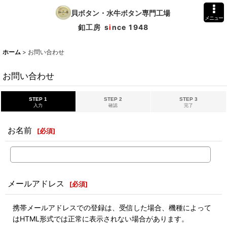
貝ボタン・水牛ボタン専門工場
メニュー
釦工房
s
i
nce 1948
ホーム
>
お問い合わせ
お問い合わせ
STEP 1
STEP 2
STEP 3
入力
確認
完了
お名前
[
必須
]
メールアドレス
[
必須
]
携帯メールアドレスでの登録は、受信した場合、機種によって
はHTML形式では正常に表示されない場合があります。