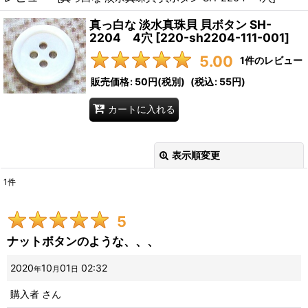
真っ白な 淡水真珠貝 貝ボタン SH-
2204 4穴
[
220-sh2204-111-001
]
5.00
1
件のレビュー
販売価格
:
50円
(税別)
(
税込
:
55円
)
カートに入れる
表示順変更
閉じる
1
件
レビュー検索
:
5
期間
:
ナットボタンのような、、、
画像
:
2020
10
01
02:32
年
月
日
購入者
さん
星の数
: