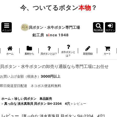
今、ついてるボタン
本物
？
貝ボタン・水牛ボタン専門工場
メニュー
商品検索
ログイン
釦工房
s
i
nce 1948
水牛ボタンと
ホーム
素材から
貝ボタンとは？
新規登録
カート
は？
貝ボタン・水牛ボタンの卸売り通販なら専門工場にお任せ
お買い上げ金額（税抜き）
3000円
以上
即日発送翌日配達 ネコポス便送料無料
ホーム
>
珍しい貝ボタン 単品販売
>
真っ白な 淡水真珠貝 貝ボタン SH-2204 4穴
>
レビュー
レビュー
[
真っ白な 淡水真珠貝 貝ボタン SH-2204 4穴
]