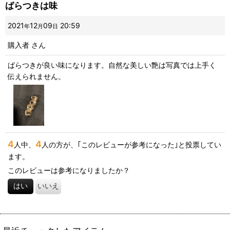
ばらつきは味
画像
:
2021
12
09
20:59
年
月
日
購入者
さん
星の数
:
ばらつきが良い味になります。自然な美しい艶は写真では上手く
伝えられません。
並び順
:
絞り込む
4
4
人中、
人の方が、｢このレビューが参考になった｣と投票してい
ます。
このレビューは参考になりましたか？
はい
いいえ