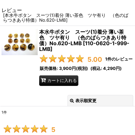
レビュー
[
本水牛ボタン スーツ(1)着分 薄い茶色 ツヤ有り （色のば
らつきあり特価）No.620-LMB
]
本水牛ボタン スーツ(1)着分 薄い茶
色 ツヤ有り （色のばらつきあり特
価）No.620-LMB
[
110-0620-1-999-
LMB
]
5.00
1
件のレビュー
販売価格
:
3,900円
(税別)
(
税込
:
4,290円
)
カートに入れる
表示順変更
閉じる
1
件
レビュー検索
:
5
期間
: