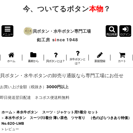
今、ついてるボタン
本物
？
貝ボタン・水牛ボタン専門工場
メニュー
商品検索
ログイン
釦工房
s
i
nce 1948
水牛ボタンと
ホーム
素材から
貝ボタンとは？
新規登録
カート
は？
貝ボタン・水牛ボタンの卸売り通販なら専門工場にお任せ
お買い上げ金額（税抜き）
3000円
以上
即日発送翌日配達 ネコポス便送料無料
ホーム
>
本水牛ボタン スーツ・ジャケット用1着分 セット
>
本水牛ボタン スーツ(1)着分 薄い茶色 ツヤ有り （色のばらつきあり特価）
No.620-LMB
>
レビュー