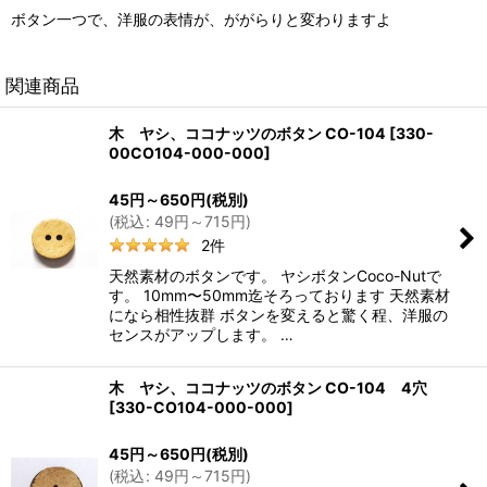
ボタン一つで、洋服の表情が、ががらりと変わりますよ
関連商品
木 ヤシ、ココナッツのボタン CO-104
[
330-
00CO104-000-000
]
45
円
～650
円
(税別)
(
税込
:
49
円
～715
円
)
2
件
天然素材のボタンです。 ヤシボタンCoco-Nutで
す。 10mm〜50mm迄そろっております 天然素材
になら相性抜群 ボタンを変えると驚く程、洋服の
センスがアップします。 …
木 ヤシ、ココナッツのボタン CO-104 4穴
[
330-CO104-000-000
]
45
円
～650
円
(税別)
(
税込
:
49
円
～715
円
)