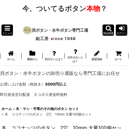
今、ついてるボタン
本物
？
貝ボタン・水牛ボタン専門工場
メニュー
商品検索
ログイン
釦工房
s
i
nce 1948
水牛ボタンと
ホーム
素材から
貝ボタンとは？
新規登録
カート
は？
貝ボタン・水牛ボタンの卸売り通販なら専門工場にお任せ
お買い上げ金額（税抜き）
3000円
以上
即日発送翌日配達 ネコポス便送料無料
ホーム
>
木・ヤシ・竹等のその他のボタン セット
>
木 ココナッツのボタン 2穴 10mm 大量100個セット
木 ココナッツのボタン 2穴 10mm 大量100個セッ