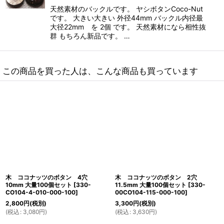
天然素材のバックルです。 ヤシボタンCoco-Nut
です。 大きい大きい 外径44mm バックル内径最
大径22mm を 2個 です。 天然素材になら相性抜
群 もちろん新品です。 …
この商品を買った人は、こんな商品も買っています
木 ココナッツのボタン 4穴
木 ココナッツのボタン 2穴
10mm 大量100個セット
[
330-
11.5mm 大量100個セット
[
330-
CO104-4-010-000-100
]
00CO104-115-000-100
]
2,800
円
(税別)
3,300
円
(税別)
(
税込
:
3,080
円
)
(
税込
:
3,630
円
)