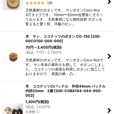
1
件
天然素材のボタンです。 ヤシボタンCoco-Nut
4穴タイプです。 10mm〜50mm迄豊富にそろっ
ております。 天然素材になら相性抜群 ボタンを
変えると驚く程、洋服のセン…
木 ヤシ、ココナッツのボタン CO-150
[
330-
00CO150-000-000
]
70
円
～3,400
円
(税別)
(
税込
:
77
円
～3,740
円
)
天然素材のボタンです。 ヤシボタンCoco-Nutで
す。 ヤシ本来の素朴さを残して、ボタンにしまし
た。 ココナッツの表面を利用しボタンに加工して
おりますので、 表面の柄・凸…
木 ココナッツのバックル 外径44mm バックル
内径22mm 2個
[
330-COBX104-044-000-
002
]
1,300
円
(税別)
(
税込
:
1,430
円
)
在庫数 ◎