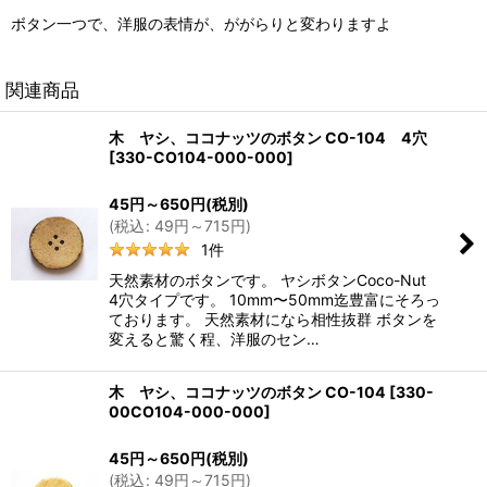
ボタン一つで、洋服の表情が、ががらりと変わりますよ
関連商品
木 ヤシ、ココナッツのボタン CO-104 4穴
[
330-CO104-000-000
]
45
円
～650
円
(税別)
(
税込
:
49
円
～715
円
)
1
件
天然素材のボタンです。 ヤシボタンCoco-Nut
4穴タイプです。 10mm〜50mm迄豊富にそろっ
ております。 天然素材になら相性抜群 ボタンを
変えると驚く程、洋服のセン…
木 ヤシ、ココナッツのボタン CO-104
[
330-
00CO104-000-000
]
45
円
～650
円
(税別)
(
税込
:
49
円
～715
円
)