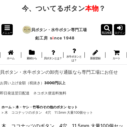
今、ついてるボタン
本物
？
貝ボタン・水牛ボタン専門工場
メニュー
商品検索
ログイン
釦工房
s
i
nce 1948
水牛ボタンと
ホーム
素材から
貝ボタンとは？
新規登録
カート
は？
貝ボタン・水牛ボタンの卸売り通販なら専門工場にお任せ
お買い上げ金額（税抜き）
3000円
以上
即日発送翌日配達 ネコポス便送料無料
ホーム
>
木・ヤシ・竹等のその他のボタン セット
>
木 ココナッツのボタン 4穴 11.5mm 大量100個セット
木 ココナッツのボタン 4穴 11.5mm 大量100個セッ