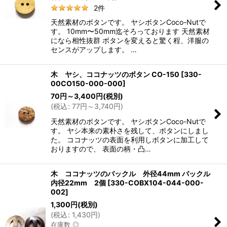
2
件
天然素材のボタンです。 ヤシボタンCoco-Nutで
す。 10mm〜50mm迄そろっております 天然素材
になら相性抜群 ボタンを変えると驚く程、洋服の
センスがアップします。 …
木 ヤシ、ココナッツのボタン CO-150
[
330-
00CO150-000-000
]
70
円
～3,400
円
(税別)
(
税込
:
77
円
～3,740
円
)
天然素材のボタンです。 ヤシボタンCoco-Nutで
す。 ヤシ本来の素朴さを残して、ボタンにしまし
た。 ココナッツの表面を利用しボタンに加工して
おりますので、 表面の柄・凸…
木 ココナッツのバックル 外径44mm バックル
内径22mm 2個
[
330-COBX104-044-000-
002
]
1,300
円
(税別)
(
税込
:
1,430
円
)
在庫数 ◎