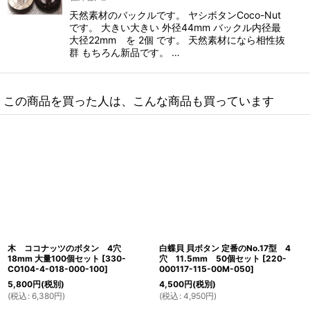
天然素材のバックルです。 ヤシボタンCoco-Nut
です。 大きい大きい 外径44mm バックル内径最
大径22mm を 2個 です。 天然素材になら相性抜
群 もちろん新品です。 …
この商品を買った人は、こんな商品も買っています
木 ココナッツのボタン 4穴
白蝶貝 貝ボタン 定番のNo.17型 4
18mm 大量100個セット
[
330-
穴 11.5mm 50個セット
[
220-
CO104-4-018-000-100
]
000117-115-00M-050
]
5,800
円
(税別)
4,500
円
(税別)
(
税込
:
6,380
円
)
(
税込
:
4,950
円
)