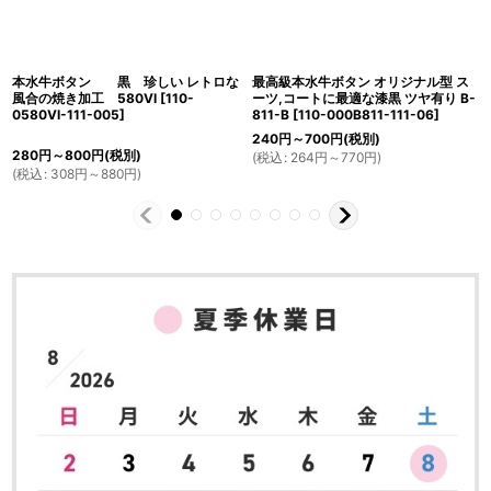
本水牛ボタン 黒 珍しい レトロな
最高級本水牛ボタン オリジナル型 ス
風合の焼き加工 580VI
[
110-
ーツ,コートに最適な漆黒 ツヤ有り B-
0580VI-111-005
]
811-B
[
110-000B811-111-06
]
240
円
～700
円
(税別)
280
円
～800
円
(税別)
(
税込
:
264
円
～770
円
)
(
税込
:
308
円
～880
円
)