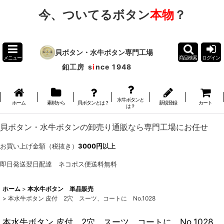
今、ついてるボタン
本物
？
貝ボタン・水牛ボタン専門工場
メニュー
商品検索
ログイン
釦工房
s
i
nce 1948
水牛ボタンと
ホーム
素材から
貝ボタンとは？
新規登録
カート
は？
貝ボタン・水牛ボタンの卸売り通販なら専門工場にお任せ
お買い上げ金額（税抜き）
3000円
以上
即日発送翌日配達 ネコポス便送料無料
ホーム
>
本水牛ボタン 単品販売
>
本水牛ボタン 皮付 2穴 スーツ、コートに No.1028
本水牛ボタン 皮付 2穴 スーツ、コートに No.1028