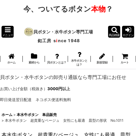
今、ついてるボタン
本物
？
貝ボタン・水牛ボタン専門工場
メニュー
商品検索
ログイン
釦工房
s
i
nce 1948
水牛ボタンと
ホーム
素材から
貝ボタンとは？
新規登録
カート
は？
貝ボタン・水牛ボタンの卸売り通販なら専門工場にお任せ
お買い上げ金額（税抜き）
3000円
以上
即日発送翌日配達 ネコポス便送料無料
ホーム
>
本水牛ボタン 単品販売
>
本水牛ボタン 超貴重なベージュ 女性にも最適 皿型の形状 No.1011
本水牛ボタン 超貴重なベージュ 女性にも最適 皿型