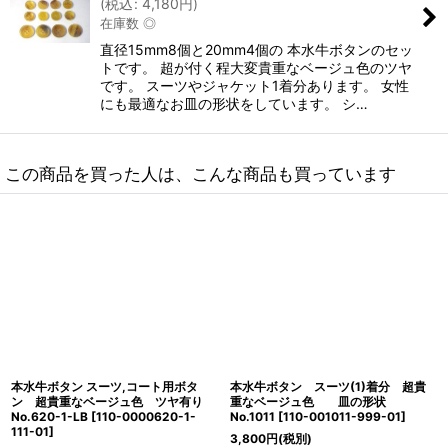
(
税込
:
4,180
円
)
在庫数 ◎
直径15mm8個と20mm4個の 本水牛ボタンのセッ
トです。 超が付く程大変貴重なベージュ色のツヤ
です。 スーツやジャケット1着分あります。 女性
にも最適なお皿の形状をしています。 シ…
この商品を買った人は、こんな商品も買っています
本水牛ボタン スーツ,コート用ボタ
本水牛ボタン スーツ(1)着分 超貴
ン 超貴重なベージュ色 ツヤ有り
重なベージュ色 皿の形状
No.620-1-LB
[
110-0000620-1-
No.1011
[
110-001011-999-01
]
111-01
]
3,800
円
(税別)