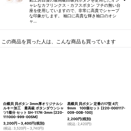
ャレなカフリンクス・カフスボタン フチの無い台
座を使用していますので、非常に高貴でシャープ
な印象がします。 袖口に高貴な輝き袖口のオシ
ャ…
この商品を買った人は、こんな商品も買っています
白蝶貝 貝ボタン 3mm厚オリジナルシ
黒蝶貝 貝ボタン 定番の17型 4穴
ルキー加工 最高級 ボタンダウンシャ
9mm 100個セット
[
220-000117-
ツ1着分 セット SH-117K-3mm
[
220-
009-00B-100
]
111000-999-00SM
]
2,200
円
(税別)
3,200
円
～3,400
円
(税別)
(
税込
:
2,420
円
)
(
税込
:
3,520
円
～3,740
円
)