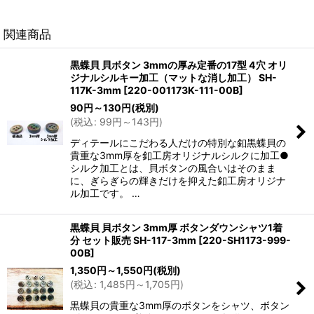
関連商品
黒蝶貝 貝ボタン 3mmの厚み定番の17型 4穴 オリ
ジナルシルキー加工（マットな消し加工） SH-
117K-3mm
[
220-001173K-111-00B
]
90
円
～130
円
(税別)
(
税込
:
99
円
～143
円
)
ディテールにこだわる人だけの特別な釦黒蝶貝の
貴重な3mm厚を釦工房オリジナルシルクに加工●
シルク加工とは、貝ボタンの風合いはそのまま
に、ぎらぎらの輝きだけを抑えた釦工房オリジナ
ル加工です。 …
黒蝶貝 貝ボタン 3mm厚 ボタンダウンシャツ1着
分 セット販売 SH-117-3mm
[
220-SH1173-999-
00B
]
1,350
円
～1,550
円
(税別)
(
税込
:
1,485
円
～1,705
円
)
黒蝶貝の貴重な3mm厚のボタンをシャツ、ボタン