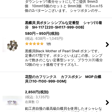
ダウンシャツ1着分セットにしてご提供 9mm3
個 10mm15個のセットと 9mm3個 11.5ｍｍ15
個の2パターンございます。 シャツボタンのサ…
黒蝶貝 貝ボタン シンプルな定番型 シャツ(1)着
分 SH-117
[
220-SH117-999-00B
]
580
円
～950
円
(税別)
(
税込
:
638
円
～1,045
円
)
1
件
黒蝶貝Black Mother of Pearl Shell ボタンです。
定番の17型です。ボタンといえばこの形。シンプ
ルで飽きのこない定番型シャツ、ブラウス(1)着分
12個のセット価格ですサイズも1…
花型のカフリンクス カフスボタン MOP 白蝶
貝
[
110-f100-999-00M
]
2,850
円
(税別)
(
税込
:
3,135
円
)
在庫数 ◎
釦工房自慢の最高級白蝶貝を使用したオシャレな