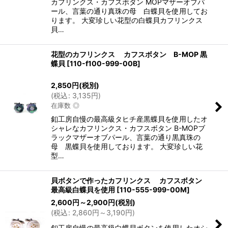
カフリンクス・カフスボタン MOPマザーオブパ
ール、言葉の通り真珠の母 白蝶貝を使用してお
ります。 大変珍しい花型の白蝶貝カフリンクス
貝…
花型のカフリンクス カフスボタン B-MOP 黒
蝶貝
[
110-f100-999-00B
]
2,850
円
(税別)
(
税込
:
3,135
円
)
在庫数 ◎
釦工房自慢の最高級タヒチ産黒蝶貝を使用したオ
シャレなカフリンクス・カフスボタン B-MOPブ
ラックマザーオブパール、言葉の通り黒真珠の
母 黒蝶貝を使用しております。 大変珍しい花
型…
貝ボタンで作ったカフリンクス カフスボタン
最高級白蝶貝を使用
[
110-555-999-00M
]
2,600
円
～2,900
円
(税別)
(
税込
:
2,860
円
～3,190
円
)
釦工房自慢の最高級白蝶貝ボタンを使用したオシ