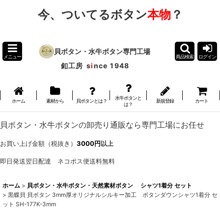
今、ついてるボタン
本物
？
貝ボタン・水牛ボタン専門工場
メニュー
商品検索
ログイン
釦工房
s
i
nce 1948
水牛ボタンと
ホーム
素材から
貝ボタンとは？
新規登録
カート
は？
貝ボタン・水牛ボタンの卸売り通販なら専門工場にお任せ
お買い上げ金額（税抜き）
3000円
以上
即日発送翌日配達 ネコポス便送料無料
ホーム
>
貝ボタン・水牛ボタン・天然素材ボタン シャツ1着分 セット
>
黒蝶貝 貝ボタン 3mm厚オリジナルシルキー加工 ボタンダウンシャツ1着分 セ
ット SH-177K-3mm