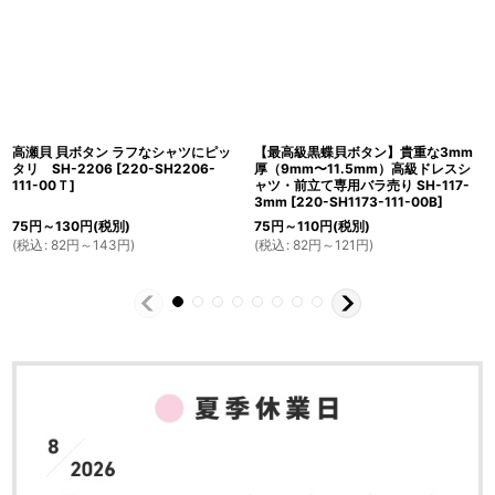
高瀬貝 貝ボタン ラフなシャツにピッ
【最高級黒蝶貝ボタン】貴重な3mm
タリ SH-2206
[
220-SH2206-
厚（9mm〜11.5mm）高級ドレスシ
111-00Ｔ
]
ャツ・前立て専用バラ売り SH-117-
3mm
[
220-SH1173-111-00B
]
75
円
～130
円
(税別)
75
円
～110
円
(税別)
(
税込
:
82
円
～143
円
)
(
税込
:
82
円
～121
円
)