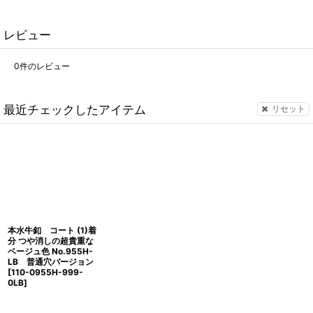
レビュー
0
件のレビュー
最近チェックしたアイテム
リセット
本水牛釦 コート (1)着
分 つや消しの超貴重な
ベージュ色 No.955H-
LB 普通穴バージョン
[
110-0955H-999-
0LB
]