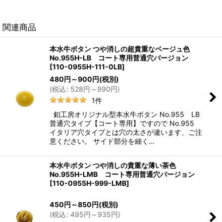
関連商品
本水牛ボタン つや消しの超貴重なベージュ色
No.955H-LB コート専用普通穴バージョン
[
110-0955H-111-0LB
]
480
円
～900
円
(税別)
(
税込
:
528
円
～990
円
)
1
件
釦工房オリジナル型本水牛ボタン No.955 LB
普通穴タイプ【コート専用】ですので No.955
イタリア穴タイプとは穴の太さが違います、ご注
意ください。 サイド部分を細く…
本水牛ボタン つや消しの貴重な薄い茶色
No.955H-LMB コート専用普通穴バージョン
[
110-0955H-999-LMB
]
450
円
～850
円
(税別)
(
税込
:
495
円
～935
円
)