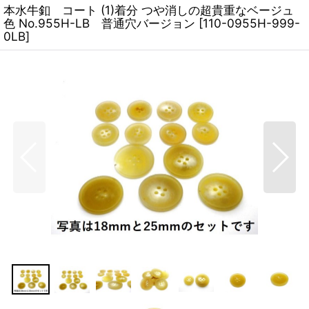
本水牛釦 コート (1)着分 つや消しの超貴重なベージュ
色 No.955H-LB 普通穴バージョン
[
110-0955H-999-
0LB
]