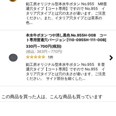
釦工房オリジナル型本水牛ボタン No.955 MB普
通穴タイプ【コート専用】ですので No.955 イ
タリア穴タイプとは穴の太さが違います、ご注意
ください。また、イタリア穴タイプとは茶系の
色…
本水牛ボタン つや消し黒色 No.955H-00B コー
ト専用普通穴バージョン
[
110-0955H-111-00B
]
330
円
～700
円
(税別)
(
税込
:
363
円
～770
円
)
1
件
釦工房オリジナル型本水牛ボタン No.955 B 普
通穴タイプ【コート専用】ですので No.955 イ
タリア穴タイプとは穴の太さが違います、ご注意
ください。 サイド部分を細くした…
この商品を買った人は、こんな商品も買っています