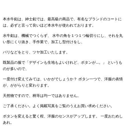
本水牛釦は、紳士釦では、最高級の商品で、有名なブランドのコートに
は、必ずと言って良いほど本水牛が使われております。
水牛釦は、機械でつくらず、 水牛の角を１つ１つ輪切りにし、それを丸
い形にくり抜き、手作業で、加工し型付けをし、
バリなどをとり、ツヤ加工いたします。
既製品の服で「デザインも生地もよいけれど、ボタンが…。」 というも
のが多いので、
一度付け変えてみては、いかがでしょうか？ ボタン一つで、洋服の表情
が、ががらりと変わります。
天然物ですので、柄等は均一ではありません。
ご了承ください。よく掲載写真をご覧のうえお買い求めください。
ボタンを変えると驚く程、洋服のセンスがアップします。 一度おためし
あれ。