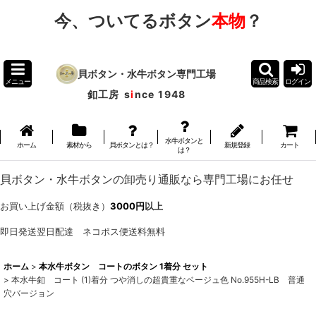
今、ついてるボタン
本物
？
貝ボタン・水牛ボタン専門工場
メニュー
商品検索
ログイン
釦工房
s
i
nce 1948
水牛ボタンと
ホーム
素材から
貝ボタンとは？
新規登録
カート
は？
貝ボタン・水牛ボタンの卸売り通販なら専門工場にお任せ
お買い上げ金額（税抜き）
3000円
以上
即日発送翌日配達 ネコポス便送料無料
ホーム
>
本水牛ボタン コートのボタン 1着分 セット
>
本水牛釦 コート (1)着分 つや消しの超貴重なベージュ色 No.955H-LB 普通
穴バージョン