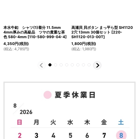
本水牛釦 シャツ(1)着分 11.5mm
高瀬貝 貝ボタン まっ平ら型 SH1120
4mm厚みの高級品 ツヤの貴重な茶
2穴 13mm 30個セット
[
220-
色 580-4mm
[
110-580-999-04-4
]
SH1120-013-00T
]
4,350
円
(税別)
1,800
円
(税別)
(
税込
:
4,785
円
)
(
税込
:
1,980
円
)