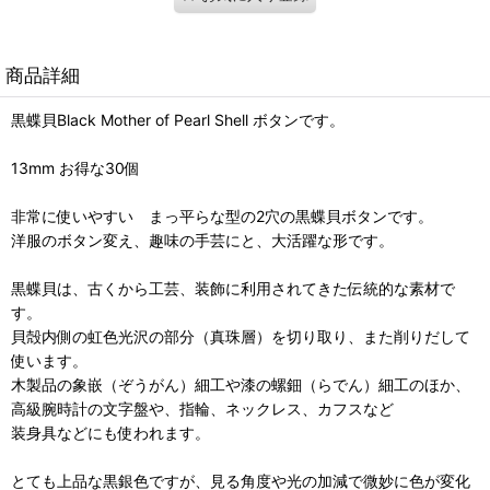
商品詳細
黒蝶貝Black Mother of Pearl Shell ボタンです。
13mm お得な30個
非常に使いやすい まっ平らな型の2穴の黒蝶貝ボタンです。
洋服のボタン変え、趣味の手芸にと、大活躍な形です。
黒蝶貝は、古くから工芸、装飾に利用されてきた伝統的な素材で
す。
貝殻内側の虹色光沢の部分（真珠層）を切り取り、また削りだして
使います。
木製品の象嵌（ぞうがん）細工や漆の螺鈿（らでん）細工のほか、
高級腕時計の文字盤や、指輪、ネックレス、カフスなど
装身具などにも使われます。
とても上品な黒銀色ですが、見る角度や光の加減で微妙に色が変化