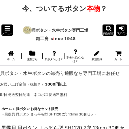
今、ついてるボタン
本物
？
貝ボタン・水牛ボタン専門工場
メニュー
商品検索
ログイン
釦工房
s
i
nce 1948
本水牛ボタンと
ホーム
素材から
貝ボタンとは？
新規登録
カート
は？
貝ボタン・水牛ボタンの卸売り通販なら専門工場にお任せ
お買い上げ金額（税抜き）
3000円
以上
即日発送翌日配達 ネコポス便送料無料
ホーム
>
貝ボタン お得なセット販売
>
黒蝶貝 貝ボタン まっ平ら型 SH1120 2穴 13mm 30個セット
黒蝶貝 貝ボタン まっ平ら型 SH1120 2穴 13mm 30個セ