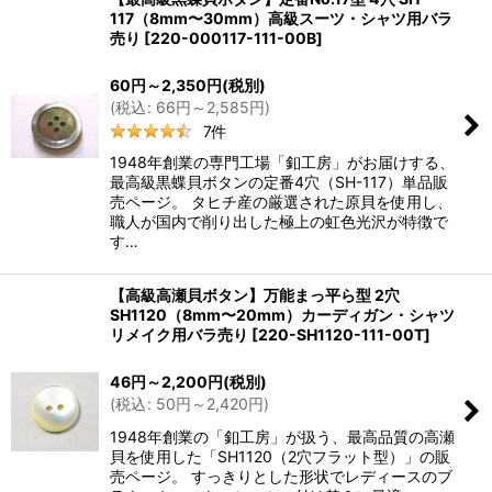
117（8mm〜30mm）高級スーツ・シャツ用バラ
売り
[
220-000117-111-00B
]
60
円
～2,350
円
(税別)
(
税込
:
66
円
～2,585
円
)
7
件
1948年創業の専門工場「釦工房」がお届けする、
最高級黒蝶貝ボタンの定番4穴（SH-117）単品販
売ページ。 タヒチ産の厳選された原貝を使用し、
職人が国内で削り出した極上の虹色光沢が特徴で
す…
【高級高瀬貝ボタン】万能まっ平ら型 2穴
SH1120（8mm〜20mm）カーディガン・シャツ
リメイク用バラ売り
[
220-SH1120-111-00T
]
46
円
～2,200
円
(税別)
(
税込
:
50
円
～2,420
円
)
1948年創業の「釦工房」が扱う、最高品質の高瀬
貝を使用した「SH1120（2穴フラット型）」の販
売ページ。 すっきりとした形状でレディースのブ