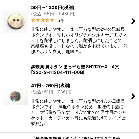
50
円
～1,300
円
(税別)
(
税込
:
55
円
～1,430
円
)
5
件
非常に使いやすい まっ平らな型の2穴の黒蝶貝
ボタンです。珍しいオリジナルシルキー加工でマ
ットな艶消しにしました。艶消しにしたことで、
高級感も増し、貝なのに温かさも出ています。 洋
服のボタン変え、趣味の…
黒蝶貝 貝ボタン まっ平ら型 SH1120-4 4穴
[
220-SH11204-111-00B
]
47
円
～260
円
(税別)
(
税込
:
51
円
～286
円
)
非常に使いやすい まっ平らな型の4穴の黒蝶貝
ボタンです。 洋服のボタン変え、趣味の手芸に
と、大活躍な形です。 4穴ですので男性用のジャ
ケット、カーディガン等にも最適な4穴タイプ 黒
蝶貝は…
【最高級黒蝶貝ボタン】定番No.17型 4穴 SH-