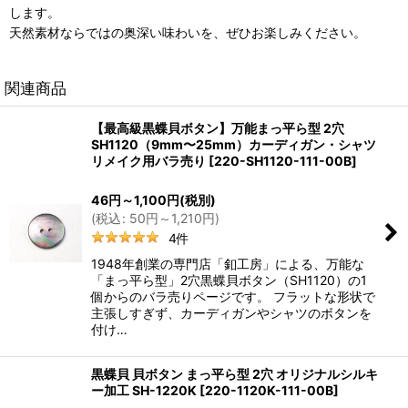
します。
天然素材ならではの奥深い味わいを、ぜひお楽しみください。
関連商品
【最高級黒蝶貝ボタン】万能まっ平ら型 2穴
SH1120（9mm〜25mm）カーディガン・シャツ
リメイク用バラ売り
[
220-SH1120-111-00B
]
46
円
～1,100
円
(税別)
(
税込
:
50
円
～1,210
円
)
4
件
1948年創業の専門店「釦工房」による、万能な
「まっ平ら型」2穴黒蝶貝ボタン（SH1120）の1
個からのバラ売りページです。 フラットな形状で
主張しすぎず、カーディガンやシャツのボタンを
付け…
黒蝶貝 貝ボタン まっ平ら型 2穴 オリジナルシルキ
ー加工 SH-1220K
[
220-1120K-111-00B
]