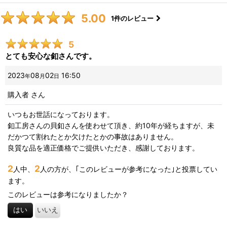
5.00
1
件のレビュー
5
とても安心な釦さんです。
2023
08
02
16:50
年
月
日
購入者
さん
いつもお世話になっております。
釦工房さんの貝釦さんを使わせて頂き、約10年が経ちますが、未
だかつて割れたとか欠けたとかの事故はありません。
良質な品を適正価格でご提供いただき、感謝しております。
2
2
人中、
人の方が、｢このレビューが参考になった｣と投票してい
ます。
このレビューは参考になりましたか？
はい
いいえ