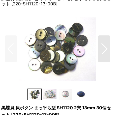
ット
[
220-SH1120-13-00B
]
黒蝶貝 貝ボタン まっ平ら型 SH1120 2穴 13mm 30個セ
ット
[
220-SH1120-13-00B
]