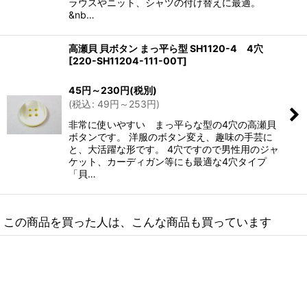
ラウスやニット、シャツの付け替えに最適。
&nb…
高瀬貝 貝ボタン まっ平ら型 SH1120-4 4穴
[
220-SH11204-111-00T
]
45
円
～230
円
(税別)
(
税込
:
49
円
～253
円
)
非常に使いやすい まっ平らな型の4穴の高瀬貝
ボタンです。 洋服のボタン変え、趣味の手芸に
と、大活躍な形です。 4穴ですので男性用のジャ
ケット、カーディガン等にも最適な4穴タイプ
「貝…
この商品を買った人は、こんな商品も買っています