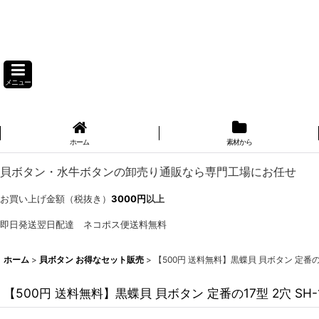
メニュー
ホーム
素材から
貝ボタン・水牛ボタンの卸売り通販なら専門工場にお任せ
お買い上げ金額（税抜き）
3000円
以上
即日発送翌日配達 ネコポス便送料無料
ホーム
>
貝ボタン お得なセット販売
>
【500円 送料無料】黒蝶貝 貝ボタン 定番の17
【500円 送料無料】黒蝶貝 貝ボタン 定番の17型 2穴 SH-1