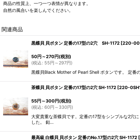
商品の性質上、一つ一つ表情が異なります。
自然の風合いを楽しんでください。
関連商品
黒蝶貝 貝ボタン 定番の17型の2穴 SH-1172
[
220-00
50
円
～270
円
(税別)
(
税込
:
55
円
～297
円
)
黒蝶貝Black Mother of Pearl Shell 
茶蝶貝 貝ボタン 定番の17型の2穴 SH-1172
[
220-0SH1
55
円
～300
円
(税別)
(
税込
:
60
円
～330
円
)
大変貴重な茶蝶貝です。定番の17型をシンプルな2穴
した。 釦…
最高級 白蝶貝 貝ボタン 定番のNo.17型の2穴 SH-1172
[