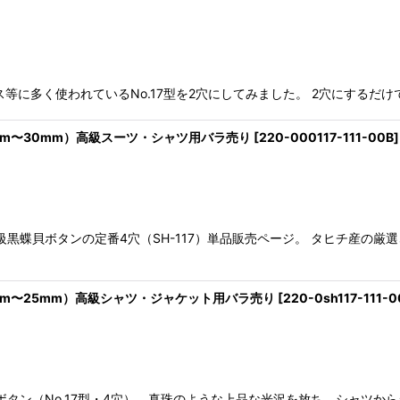
等に多く使われているNo.17型を2穴にしてみました。 2穴にするだ
（8mm〜30mm）高級スーツ・シャツ用バラ売り
[
220-000117-111-00B
]
級黒蝶貝ボタンの定番4穴（SH-117）単品販売ページ。 タヒチ産の
（9mm〜25mm）高級シャツ・ジャケット用バラ売り
[
220-0sh117-111-
ボタン（No.17型・4穴）。真珠のような上品な光沢を放ち、シャツか