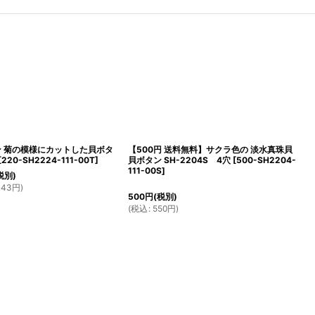
ン 菊の模様にカットした貝ボタ
【500円 送料無料】サクラ色の 淡水真珠貝
[
220-SH2224-111-00T
]
貝ボタン SH-2204S 4穴
[
500-SH2204-
111-00S
]
税別)
143
円
)
500
円
(税別)
(
税込
:
550
円
)