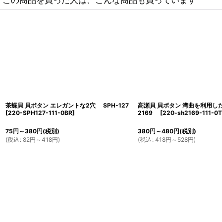
茶蝶貝 貝ボタン エレガントな2穴 SPH-127
高瀬貝 貝ボタン 湾曲を利用した
[
220-SPH127-111-0BR
]
2169
[
220-sh2169-111-0T
75
円
～380
円
(税別)
380
円
～480
円
(税別)
(
税込
:
82
円
～418
円
)
(
税込
:
418
円
～528
円
)