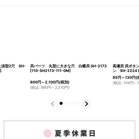
涙型2穴 SH-
貝パーツ 丸型に大きな穴 白蝶貝 SH-2173
高瀬貝 貝ボタ
]
[
110-SH2173-111-0M
]
ン SH-2224
95
円
～130
円
(
900
円
～2,100
円
(税別)
(
税込
:
104
円
～
(
税込
:
990
円
～2,310
円
)