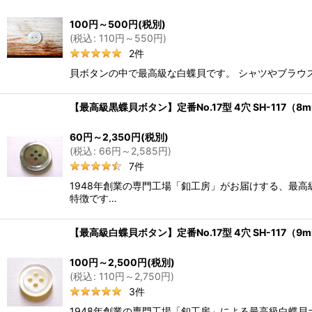
100
円
～500
円
(税別)
(
税込
:
110
円
～550
円
)
2
件
貝ボタンの中で最高級な白蝶貝です。 シャツやブラウス
【最高級黒蝶貝ボタン】定番No.17型 4穴 SH-117
60
円
～2,350
円
(税別)
(
税込
:
66
円
～2,585
円
)
7
件
1948年創業の専門工場「釦工房」がお届けする、最高
特徴です…
【最高級白蝶貝ボタン】定番No.17型 4穴 SH-117
100
円
～2,500
円
(税別)
(
税込
:
110
円
～2,750
円
)
3
件
1948年創業の専門工場「釦工房」による最高級白蝶貝