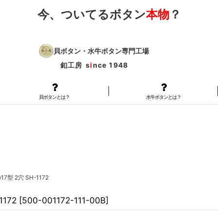
今、ついてるボタン
本物
？
貝ボタン・水牛ボタン専門工場
釦工房
s
i
nce 1948
貝ボタンとは？
水牛ボタンとは？
型 2穴 SH-1172
172
[
500-001172-111-00B
]