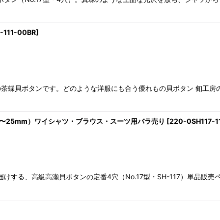
-111-00BR
]
茶蝶貝ボタンです。どのような洋服にも合う優れもの貝ボタン 釦工房
8mm〜25mm）ワイシャツ・ブラウス・スーツ用バラ売り
[
220-0SH117-1
けする、高級高瀬貝ボタンの定番4穴（No.17型・SH-117）単品