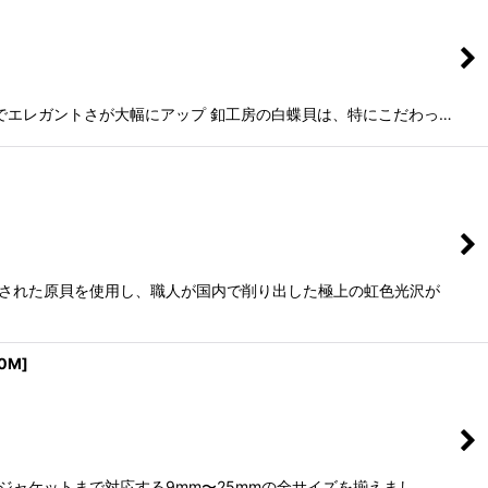
けでエレガントさが大幅にアップ 釦工房の白蝶貝は、特にこだわっ…
厳選された原貝を使用し、職人が国内で削り出した極上の虹色光沢が
00M
]
らジャケットまで対応する9mm〜25mmの全サイズを揃えまし