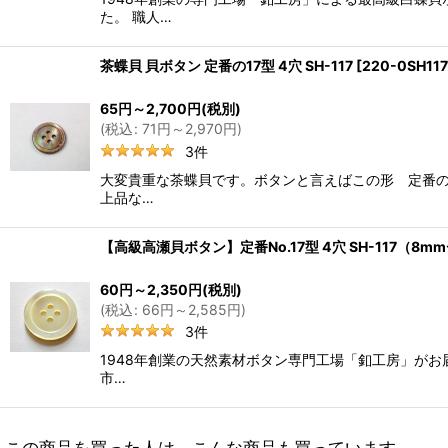
た。 職人…
茶蝶貝 貝ボタン 定番の17型 4穴 SH-117
[
220-0SH117
65
円
～2,700
円
(税別)
(
税込
:
71
円
～2,970
円
)
3
件
大変貴重な茶蝶貝です。ボタンと言えばこの形 定番の
上品な…
【高級高瀬貝ボタン】定番No.17型 4穴 SH-117（
60
円
～2,350
円
(税別)
(
税込
:
66
円
～2,585
円
)
3
件
1948年創業の天然素材ボタン専門工場「釦工房」がお届
市…
この商品を買った人は、こんな商品も買っています