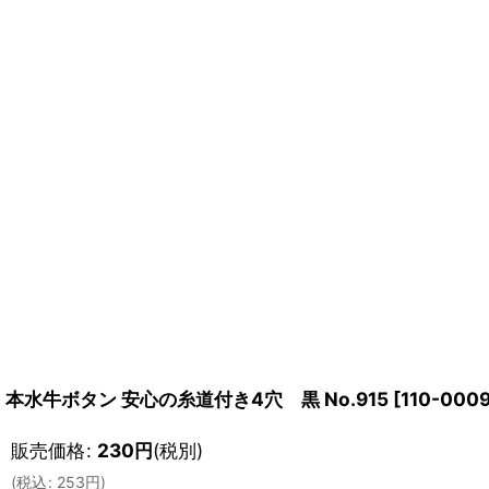
本水牛ボタン 安心の糸道付き4穴 黒 No.915
[
110-0009
販売価格
:
230
円
(税別)
(
税込
:
253
円
)