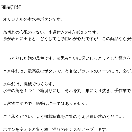
商品詳細
オリジナルの本水牛ボタンです。
糸切れの心配の少ない、糸道付きの4穴ボタンです。
糸が表面に出ると、どうしても糸切れが心配ですが、この商品なら安
しっとりした艶の黒色です。漆黒みたいに深いしっとりとした輝きを
本水牛釦は、最高級のボタンで、有名なブランドのスーツには、必ず
水牛釦は、機械でつくらず、
水牛の角を１つ１つ輪切りにし、それを丸い形にくり抜き、手作業で
天然物ですので、柄等は均一ではありません。
ご了承ください。よく掲載写真をご覧のうえお買い求めください。
ボタンを変えると驚く程、洋服のセンスがアップします。