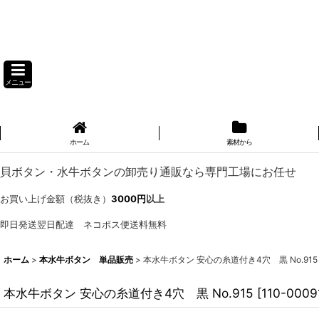
メニュー
ホーム
素材から
貝ボタン・水牛ボタンの卸売り通販なら専門工場にお任せ
お買い上げ金額（税抜き）
3000円
以上
即日発送翌日配達 ネコポス便送料無料
ホーム
>
本水牛ボタン 単品販売
>
本水牛ボタン 安心の糸道付き4穴 黒 No.915
本水牛ボタン 安心の糸道付き4穴 黒 No.915
[
110-0009