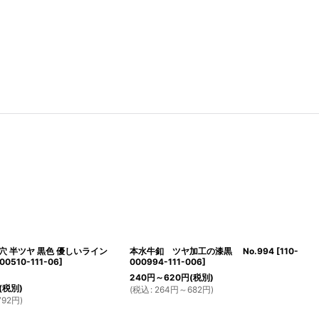
穴 半ツヤ 黒色 優しいライン
本水牛釦 ツヤ加工の漆黒 No.994
[
110-
000510-111-06
]
000994-111-006
]
240
円
～620
円
(税別)
(税別)
(
税込
:
264
円
～682
円
)
92
円
)