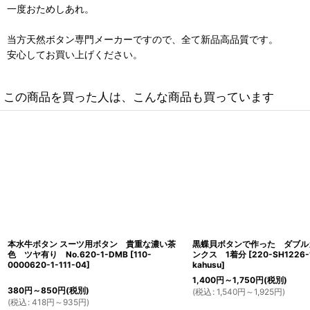
一度おためしあれ。
当方天然ボタン専門メーカーですので、全て新品高品質です。
安心してお買い上げください。
この商品を買った人は、こんな商品も買っています
本水牛ボタン スーツ用ボタン 貴重な濃い茶
黒蝶貝ボタンで作った ダブル
色 ツヤ有り No.620-1-DMB
[
110-
ンクス 1着分
[
220-SH1226-
0000620-1-111-04
]
kahusu
]
1,400
円
～1,750
円
(税別)
380
円
～850
円
(税別)
(
税込
:
1,540
円
～1,925
円
)
(
税込
:
418
円
～935
円
)