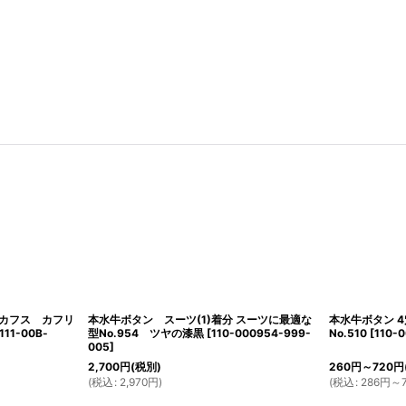
カフス カフリ
本水牛ボタン スーツ(1)着分 スーツに最適な
本水牛ボタン 4
111-00B-
型No.954 ツヤの漆黒
[
110-000954-999-
No.510
[
110-
005
]
2,700
円
(税別)
260
円
～720
円
(
税込
:
2,970
円
)
(
税込
:
286
円
～7