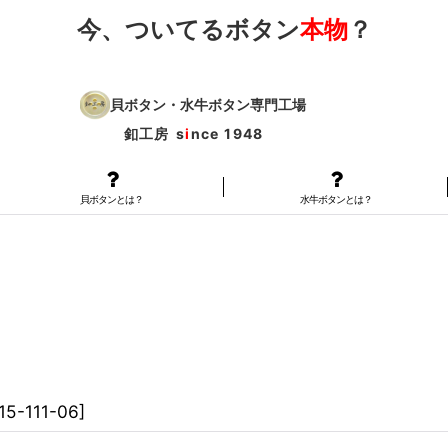
今、ついてるボタン
本物
？
貝ボタン・水牛ボタン専門工場
釦工房
s
i
nce 1948
貝ボタンとは？
水牛ボタンとは？
15-111-06
]