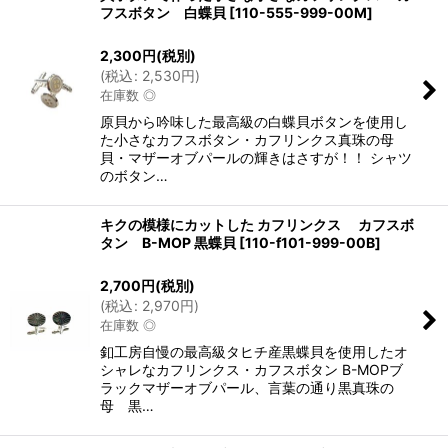
フスボタン 白蝶貝
[
110-555-999-00M
]
2,300
円
(税別)
(
税込
:
2,530
円
)
在庫数 ◎
原貝から吟味した最高級の白蝶貝ボタンを使用し
た小さなカフスボタン・カフリンクス真珠の母
貝・マザーオブパールの輝きはさすが！！ シャツ
のボタン…
キクの模様にカットした カフリンクス カフスボ
タン B-MOP 黒蝶貝
[
110-f101-999-00B
]
2,700
円
(税別)
(
税込
:
2,970
円
)
在庫数 ◎
釦工房自慢の最高級タヒチ産黒蝶貝を使用したオ
シャレなカフリンクス・カフスボタン B-MOPブ
ラックマザーオブパール、言葉の通り黒真珠の
母 黒…