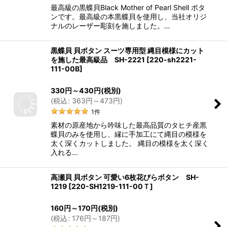
最高級の黒蝶貝Black Mother of Pearl Shell ボタ
ンです。最高級の本黒蝶貝を使用し、当社オリジ
ナルのレーザー彫刻を施しました。…
黒蝶貝 貝ボタン スーツ専用型 縄目模様にカット
を施した最高級品 SH-2221
[
220-sh2221-
111-00B
]
330
円
～430
円
(税別)
(
税込
:
363
円
～473
円
)
1
件
素材の原産地から吟味した最高品質のタヒチ産黒
蝶貝のみを使用し、縁に手加工にて縄目の模様を
太く深くカットしました。 縄目の模様を太く深く
入れる…
高瀬貝 貝ボタン 可愛い6枚花びらボタン SH-
1219
[
220-SH1219-111-00Ｔ
]
160
円
～170
円
(税別)
(
税込
:
176
円
～187
円
)