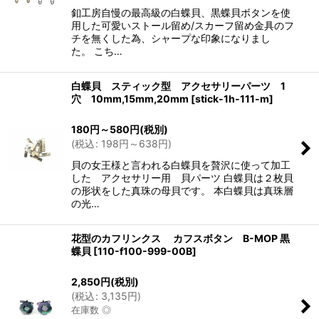
釦工房自慢の最高級の白蝶貝、黒蝶貝ボタンを使
用した可愛いストール留め/スカーフ留め金具のフ
チを無くした為、シャープな印象になりまし
た。 こち…
白蝶貝 スティック型 アクセサリーパーツ 1
穴 10mm,15mm,20mm
[
stick-1h-111-m
]
180
円
～580
円
(税別)
(
税込
:
198
円
～638
円
)
貝の女王様と言われる白蝶貝を贅沢に使って加工
した アクセサリー用 貝パーツ 白蝶貝は２枚貝
の形状をした真珠の母貝です。 本白蝶貝は真珠層
の光…
花型のカフリンクス カフスボタン B-MOP 黒
蝶貝
[
110-f100-999-00B
]
2,850
円
(税別)
(
税込
:
3,135
円
)
在庫数 ◎