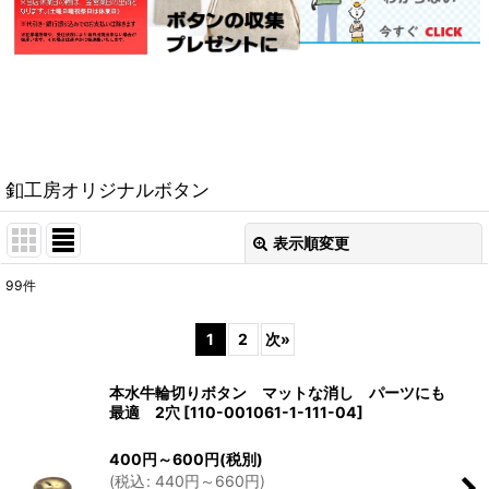
釦工房オリジナルボタン
表示順変更
閉じる
99
件
表示数
:
1
2
次
»
並び順
:
本水牛輪切りボタン マットな消し パーツにも
最適 2穴
[
110-001061-1-111-04
]
絞り込む
400
円
～600
円
(税別)
(
税込
:
440
円
～660
円
)