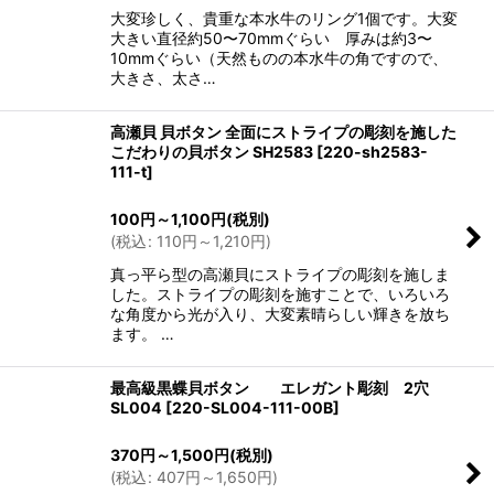
大変珍しく、貴重な本水牛のリング1個です。大変
大きい直径約50〜70mmぐらい 厚みは約3〜
10mmぐらい（天然ものの本水牛の角ですので、
大きさ、太さ…
高瀬貝 貝ボタン 全面にストライプの彫刻を施した
こだわりの貝ボタン SH2583
[
220-sh2583-
111-t
]
100
円
～1,100
円
(税別)
(
税込
:
110
円
～1,210
円
)
真っ平ら型の高瀬貝にストライプの彫刻を施しま
した。ストライプの彫刻を施すことで、いろいろ
な角度から光が入り、大変素晴らしい輝きを放ち
ます。 …
最高級黒蝶貝ボタン エレガント彫刻 2穴
SL004
[
220-SL004-111-00B
]
370
円
～1,500
円
(税別)
(
税込
:
407
円
～1,650
円
)