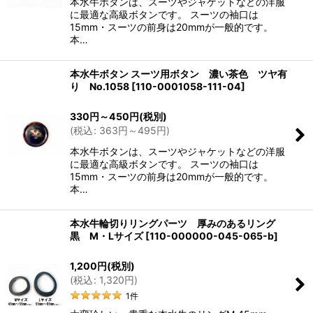
本水牛ボタンは、スーツやジャケットなどの洋服
に最適な高級ボタンです。 スーツの袖口は
15mm・スーツの前身は20mmが一般的です。
本…
本水牛ボタン スーツ用ボタン 濃い茶色 ツヤ有
り No.1058
[
110-0001058-111-04
]
330
円
～450
円
(税別)
(
税込
:
363
円
～495
円
)
本水牛ボタンは、スーツやジャケットなどの洋服
に最適な高級ボタンです。 スーツの袖口は
15mm・スーツの前身は20mmが一般的です。
本…
本水牛輪切りリングパーツ 厚みのあるリング
黒 M・Lサイズ
[
110-000000-045-065-b
]
1,200
円
(税別)
(
税込
:
1,320
円
)
1
件