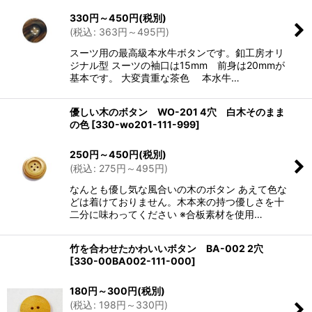
330
円
～450
円
(税別)
(
税込
:
363
円
～495
円
)
スーツ用の最高級本水牛ボタンです。釦工房オリ
ジナル型 スーツの袖口は15mm 前身は20mmが
基本です。 大変貴重な茶色 本水牛…
優しい木のボタン WO-201 4穴 白木そのまま
の色
[
330-wo201-111-999
]
250
円
～450
円
(税別)
(
税込
:
275
円
～495
円
)
なんとも優し気な風合いの木のボタン あえて色な
どは着けておりません。木本来の持つ優しさを十
二分に味わってください ※合板素材を使用…
竹を合わせたかわいいボタン BA-002 2穴
[
330-00BA002-111-000
]
180
円
～300
円
(税別)
(
税込
:
198
円
～330
円
)