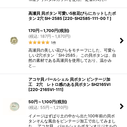
高瀬貝 貝ボタン 可愛い5枚花びらにカットしたボ
タン 2穴 SH-2585
[
220-SH2585-111-00Ｔ
]
170
円
～1,700
円
(税別)
(
税込
:
187
円
～1,870
円
)
1
件
高瀬貝の美しい花びらをモチーフにした、可愛ら
しい2穴ボタン「SH-2585」 この貝ボタンは、自
然の素材である高瀬貝を使用しており、温かみ
と…
アコヤ貝 パールシェル 貝ボタン ビンテージ加
工 2穴 レトロ感のある貝ボタン SH2165VI
[
220-2165VI-111
]
50
円
～1,100
円
(税別)
(
税込
:
55
円
～1,210
円
)
イメージはずばり土の中から出た100年前の貝ボ
タンそんな風合をビンテージ加工で出してみまし
た。 アコヤ貝 パールシェルボタンオリジナルの