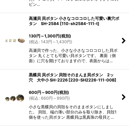
ビン…
高瀬貝 貝ボタン 小さなコロコロした可愛い裏穴ボ
タン SH-2584
[
110-sh2584-111-t
]
130
円
～1,300
円
(税別)
(
税込
:
143
円
～1,430
円
)
高瀬貝で作った、小さな小さなコロコロした貝ボ
タン 丸くとても可愛い貝ボタンです。 裏面（側
面）に穴を開けておりますので、表面からは…
黒蝶貝 貝ボタン 貝殻そのまんま貝ボタン 2ッ
穴 大中小 SH-2226
[
220-SH2226-111-00B
]
600
円
～900
円
(税別)
(
税込
:
660
円
～990
円
)
小さな黒蝶貝の貝殻をそのままボタンにしまし
た。 貝殻、端の薄い部分のみを取り除き、貝殻1
個を使った貝ボタン 黒蝶貝は黒真珠の母貝と…