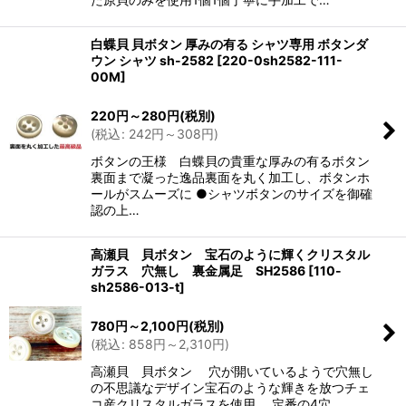
白蝶貝 貝ボタン 厚みの有る シャツ専用 ボタンダ
ウン シャツ sh-2582
[
220-0sh2582-111-
00M
]
220
円
～280
円
(税別)
(
税込
:
242
円
～308
円
)
ボタンの王様 白蝶貝の貴重な厚みの有るボタン
裏面まで凝った逸品裏面を丸く加工し、ボタンホ
ールがスムーズに ●シャツボタンのサイズを御確
認の上…
高瀬貝 貝ボタン 宝石のように輝くクリスタル
ガラス 穴無し 裏金属足 SH2586
[
110-
sh2586-013-t
]
780
円
～2,100
円
(税別)
(
税込
:
858
円
～2,310
円
)
高瀬貝 貝ボタン 穴が開いているようで穴無し
の不思議なデザイン宝石のような輝きを放つチェ
コ産クリスタルガラスを使用。 定番の4穴…