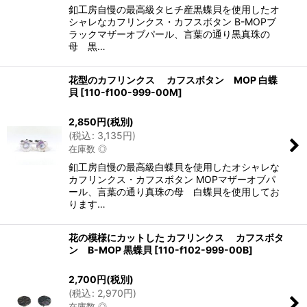
釦工房自慢の最高級タヒチ産黒蝶貝を使用したオ
シャレなカフリンクス・カフスボタン B-MOPブ
ラックマザーオブパール、言葉の通り黒真珠の
母 黒…
花型のカフリンクス カフスボタン MOP 白蝶
貝
[
110-f100-999-00M
]
2,850
円
(税別)
(
税込
:
3,135
円
)
在庫数 ◎
釦工房自慢の最高級白蝶貝を使用したオシャレな
カフリンクス・カフスボタン MOPマザーオブパ
ール、言葉の通り真珠の母 白蝶貝を使用してお
ります…
花の模様にカットした カフリンクス カフスボタ
ン B-MOP 黒蝶貝
[
110-f102-999-00B
]
2,700
円
(税別)
(
税込
:
2,970
円
)
在庫数 ◎