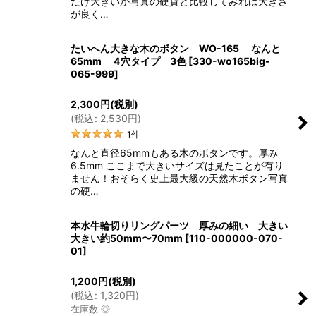
だけ大きいか写真の硬貨と比較してみれば大きさ
が良く…
たいへん大きな木のボタン WO-165 なんと
65mm 4穴タイプ 3色
[
330-wo165big-
065-999
]
2,300
円
(税別)
(
税込
:
2,530
円
)
1
件
なんと直径65mmもある木のボタンです。厚み
6.5mm ここまで大きいサイズは見たことが有り
ません！おそらく史上最大級の天然木ボタン写真
の硬…
本水牛輪切りリングパーツ 厚みの細い 大きい
大きい約50mm〜70mm
[
110-000000-070-
01
]
1,200
円
(税別)
(
税込
:
1,320
円
)
在庫数 ◎