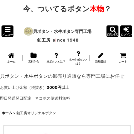
今、ついてるボタン
本物
？
貝ボタン・水牛ボタン専門工場
メニュー
商品検索
ログイン
釦工房
s
i
nce 1948
本水牛ボタンと
ホーム
素材から
貝ボタンとは？
新規登録
カート
は？
貝ボタン・水牛ボタンの卸売り通販なら専門工場にお任せ
お買い上げ金額（税抜き）
3000円
以上
即日発送翌日配達 ネコポス便送料無料
ホーム
>
釦工房オリジナルボタン