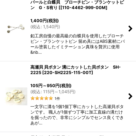
パールと白蝶貝 ブローチピン・ブランケットピ
ン G・S有り
[
[110-4462-999-00M
]
1,400
円
(税別)
(
税込
:
1,540
円
)
釦工房自慢の最高級の白蝶貝を使用したブローチ
ピン・ブランケットピン 留め具にはABS素材にパ
ール塗装したイミテーション真珠を贅沢に使用
&nb…
高瀬貝 貝ボタン 溝にカットした貝ボタン SH-
2225
[
220-SH2225-115-00T
]
105
円
～950
円
(税別)
(
税込
:
115
円
～1,045
円
)
1
件
一文字に溝を1個1個丁寧にカットした高瀬貝ボタ
ンです。 職人が1個ずつ丁寧に加工直線の溝だけ
を掘ったので、非常にシンプルでセンス良くでき
あが…