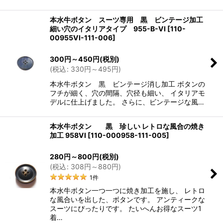
本水牛ボタン スーツ専用 黒 ビンテージ加工
細い穴のイタリアタイプ 955-B-VI
[
110-
00955VI-111-006
]
300
円
～450
円
(税別)
(
税込
:
330
円
～495
円
)
本水牛ボタン 黒 ビンテージ消し加工 ボタンの
フチが細く、穴の間隔、穴径も細い、 イタリアモ
デルに仕上げました。 さらに、ビンテージな風…
本水牛ボタン 黒 珍しい レトロな風合の焼き
加工 958VI
[
110-000958-111-005
]
280
円
～800
円
(税別)
(
税込
:
308
円
～880
円
)
1
件
本水牛ボタン一つ一つに焼き加工を施し、 レトロ
な風合いを出した、ボタンです。 アンティークな
スーツにぴったりです。 たいへんお得なスーツ1
着…