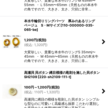
大変珍しい、貴重な本水牛のリングM 45mm〜
55mm ・ L 55mm〜65mm（天然ものの本水牛
の角ですので、大きさ、太さ、穴径に非常…
本水牛輪切りリングパーツ 厚みのあるリング
ベージュ S・Mサイズ
[
110-000000-035-
065-be
]
1,200
円
(税別)
(
税込
:
1,320
円
)
大変珍しい、貴重な本水牛のリングS 35mmj〜
45mm ・ M 45mm〜65mm（天然ものの本水牛
の角ですので、大きさ、太さ、穴径に非…
高瀬貝 貝ボタン 縄目模様の彫刻を施した貝ボタン
SH2109
[
220-sh2109-111-t
]
100
円
～1,200
円
(税別)
(
税込
:
110
円
～1,320
円
)
高瀬貝に縄目の模様を彫刻した貝ボタン シンプル
な型なのに可愛いく高級感も抜群 こだわり選別し
た原貝のみを使用1個1個丁寧に手加工で…