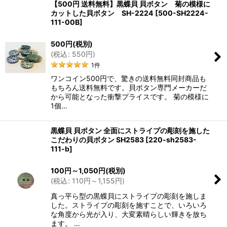
【500円 送料無料】黒蝶貝 貝ボタン 菊の模様に
カットした貝ボタン SH-2224
[
500-SH2224-
111-00B
]
500
円
(税別)
(
税込
:
550
円
)
1
件
ワンコイン500円で、驚きの送料無料同封商品も
もちろん送料無料です。貝ボタン専門メーカーだ
から可能となった衝撃プライスです。 菊の模様に
1個…
黒蝶貝 貝ボタン 全面にストライプの彫刻を施した
こだわりの貝ボタン SH2583
[
220-sh2583-
111-b
]
100
円
～1,050
円
(税別)
(
税込
:
110
円
～1,155
円
)
真っ平ら型の黒蝶貝にストライプの彫刻を施しま
した。ストライプの彫刻を施すことで、いろいろ
な角度から光が入り、大変素晴らしい輝きを放ち
ます。 …