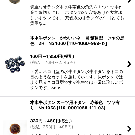
貴重なオランダ本水牛茶色の角先を１つ１つ手作
業で輪切りにし、 ボタンの2ケ穴をあけた大変珍
しいボタンです。 茶色系のオランダ水牛はとても
貴重な…
本水牛ボタン かわいいネコ目.猫目型 ツヤの黒
色 2H No.1060
[
110-1060-999-ｂ
]
160
円
～1,950
円
(税別)
(
税込
:
176
円
～2,145
円
)
可愛いネコ目型の水牛ボタン水牛ボタンをネコの
目のようなカットを施しています。貝ボタンでは
よく見るネコ目型ですが水牛では非常に珍しいボ
タンです。&nbs…
本水牛ボタン スーツ用ボタン 赤茶色 ツヤ有
り No.1058
[
110-0001058-111-03
]
330
円
～450
円
(税別)
(
税込
:
363
円
～495
円
)