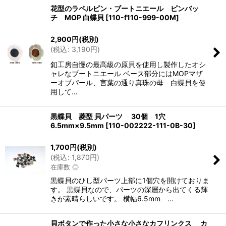
花型のラペルピン・ブートニエール ピンバッ
チ MOP 白蝶貝
[
110-f110-999-00M
]
2,900
円
(税別)
(
税込
:
3,190
円
)
釦工房自慢の最高級の原貝を使用し製作したオシ
ャレなブートニエール ベース部分にはMOPマザ
ーオブパール、言葉の通り真珠の母 白蝶貝を使
用して…
黒蝶貝 菱型 貝パーツ 30個 1穴
6.5mm×9.5mm
[
110-002222-111-0B-30
]
1,700
円
(税別)
(
税込
:
1,870
円
)
在庫数 ◎
黒蝶貝のひし型パーツ上部に1個穴を開けておりま
す。 黒蝶貝なので、パーツの深層から出てくる輝
きが素晴らしいです。 横幅6.5mm …
貝ボタンで作った小さな小さなカフリンクス カ