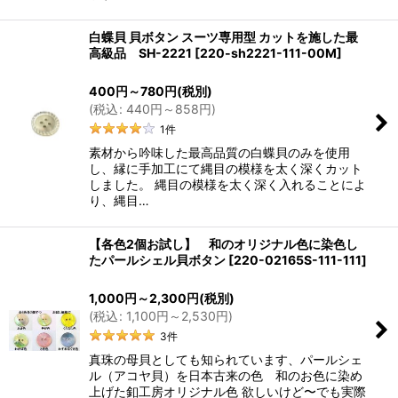
白蝶貝 貝ボタン スーツ専用型 カットを施した最
高級品 SH-2221
[
220-sh2221-111-00M
]
400
円
～780
円
(税別)
(
税込
:
440
円
～858
円
)
1
件
素材から吟味した最高品質の白蝶貝のみを使用
し、縁に手加工にて縄目の模様を太く深くカット
しました。 縄目の模様を太く深く入れることによ
り、縄目…
【各色2個お試し】 和のオリジナル色に染色し
たパールシェル貝ボタン
[
220-02165S-111-111
]
1,000
円
～2,300
円
(税別)
(
税込
:
1,100
円
～2,530
円
)
3
件
真珠の母貝としても知られています、パールシェ
ル（アコヤ貝）を日本古来の色 和のお色に染め
上げた釦工房オリジナル色 欲しいけど〜でも実際