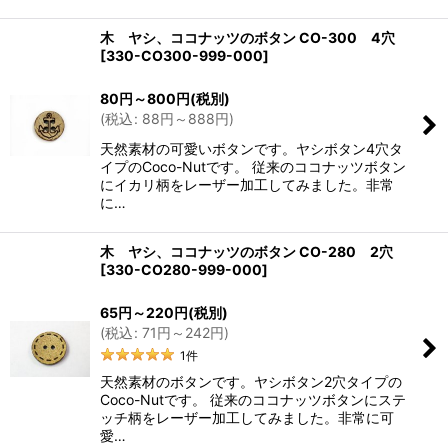
木 ヤシ、ココナッツのボタン CO-300 4穴
[
330-CO300-999-000
]
80
円
～800
円
(税別)
(
税込
:
88
円
～888
円
)
天然素材の可愛いボタンです。ヤシボタン4穴タ
イプのCoco-Nutです。 従来のココナッツボタン
にイカリ柄をレーザー加工してみました。非常
に…
木 ヤシ、ココナッツのボタン CO-280 2穴
[
330-CO280-999-000
]
65
円
～220
円
(税別)
(
税込
:
71
円
～242
円
)
1
件
天然素材のボタンです。ヤシボタン2穴タイプの
Coco-Nutです。 従来のココナッツボタンにステ
ッチ柄をレーザー加工してみました。非常に可
愛…