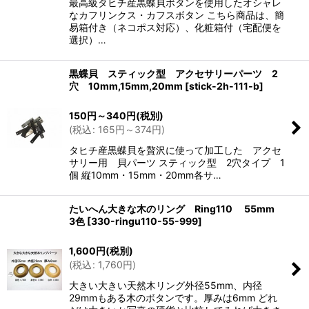
最高級タヒチ産黒蝶貝ボタンを使用したオシャレ
なカフリンクス・カフスボタン こちら商品は、簡
易箱付き（ネコポス対応）、化粧箱付（宅配便を
選択）…
黒蝶貝 スティック型 アクセサリーパーツ 2
穴 10mm,15mm,20mm
[
stick-2h-111-b
]
150
円
～340
円
(税別)
(
税込
:
165
円
～374
円
)
タヒチ産黒蝶貝を贅沢に使って加工した アクセ
サリー用 貝パーツ スティック型 2穴タイプ 1
個 縦10mm・15mm・20mm各サ…
たいへん大きな木のリング Ring110 55mm
3色
[
330-ringu110-55-999
]
1,600
円
(税別)
(
税込
:
1,760
円
)
大きい大きい天然木リング外径55mm、内径
29mmもある木のボタンです。厚みは6mm どれ