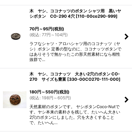
木 ヤシ、ココナッツのボタン シャツ用 黒いヤ
シボタン CO-290 4穴
[
110-00co290-999
]
70
円
～95
円
(税別)
(
税込
:
77
円
～104
円
)
ラフなシャツ・アロハシャツ用のココナッツ（ヤ
シ）ボタン 定番の型なのに、ココナッツボタンで
はありそうで無かったこの形天然素材になら相性
抜群で…
木 ヤシ、ココナッツ 大きい2穴のボタン CO-
270 サイズも豊富
[
330-00CO270-111-000
]
180
円
～550
円
(税別)
(
税込
:
198
円
～605
円
)
天然素材のボタンです。 ヤシボタンCoco-Nutで
す。ヤシ本来の素朴さを残して、たいへん大きい
2穴のボタンにしました。穴を大きくすること
で、たいへん…