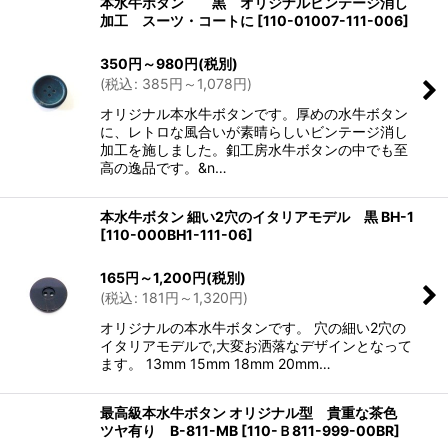
本水牛ボタン 黒 オリジナルビンテージ消し
加工 スーツ・コートに
[
110-01007-111-006
]
350
円
～980
円
(税別)
(
税込
:
385
円
～1,078
円
)
オリジナル本水牛ボタンです。厚めの水牛ボタン
に、レトロな風合いが素晴らしいビンテージ消し
加工を施しました。釦工房水牛ボタンの中でも至
高の逸品です。&n…
本水牛ボタン 細い2穴のイタリアモデル 黒 BH-1
[
110-000BH1-111-06
]
165
円
～1,200
円
(税別)
(
税込
:
181
円
～1,320
円
)
オリジナルの本水牛ボタンです。 穴の細い2穴の
イタリアモデルで,大変お洒落なデザインとなって
ます。 13mm 15mm 18mm 20mm…
最高級本水牛ボタン オリジナル型 貴重な茶色
ツヤ有り B-811-MB
[
110-Ｂ811-999-00BR
]