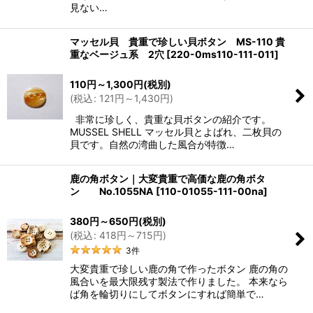
見ない…
マッセル貝 貴重で珍しい貝ボタン MS-110 貴
重なベージュ系 2穴
[
220-0ms110-111-011
]
110
円
～1,300
円
(税別)
(
税込
:
121
円
～1,430
円
)
非常に珍しく、貴重な貝ボタンの紹介です。
MUSSEL SHELL マッセル貝とよばれ、二枚貝の
貝です。自然の湾曲した風合が特徴…
鹿の角ボタン｜大変貴重で高価な鹿の角ボタ
ン No.1055NA
[
110-01055-111-00na
]
380
円
～650
円
(税別)
(
税込
:
418
円
～715
円
)
3
件
大変貴重で珍しい鹿の角で作ったボタン 鹿の角の
風合いを最大限残す製法で作りました。 本来なら
ば角を輪切りにしてボタンにすれば簡単で…