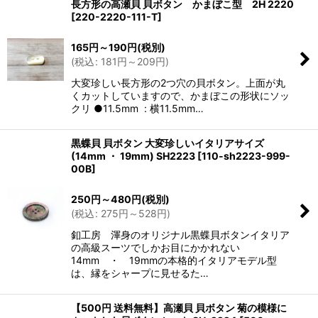
長方形の高瀬貝 貝ボタン かまぼこ型 2H 2220
[
220-2220-111-T
]
165
円
～190
円
(税別)
(
税込
:
181
円
～209
円
)
大変珍しい長方形の2つ穴の貝ボタン。上面が丸
くカットしていますので、かまぼこの形状にソッ
クリ ●11.5mm : 横11.5mm…
黒蝶貝 貝ボタン 大変珍しいイタリアサイズ
(14mm ・ 19mm) SH2223
[
110-sh2223-999-
00B
]
250
円
～480
円
(税別)
(
税込
:
275
円
～528
円
)
釦工房 渾身のオリジナル黒蝶貝ボタンイタリア
の高級スーツでしかお目にかかれない
14mm ・ 19mmの本格的イタリアモデル型
は、縁をシャープに見せるた…
【500円 送料無料】高瀬貝 貝ボタン 菊の模様に