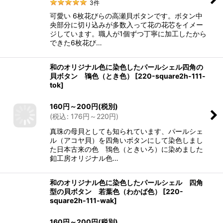
3
件
可愛い 6枚花びらの高瀬貝ボタンです。ボタン中
央部分に切り込みが多数入って花の花芯をイメー
ジしています。職人が1個ずつ丁寧に加工したから
できた6枚花び…
和のオリジナル色に染色したパールシェル四角の
貝ボタン 鴇色（とき色）
[
220-square2h-111-
tok
]
160
円
～200
円
(税別)
(
税込
:
176
円
～220
円
)
真珠の母貝としても知られています、パールシェ
ル（アコヤ貝）を四角いボタンにして染色しまし
た日本古来の色 鴇色（ときいろ）に染めました
釦工房オリジナル色…
和のオリジナル色に染色したパールシェル 四角
型の貝ボタン 若葉色（わかば色）
[
220-
square2h-111-wak
]
160
円
～200
円
(税別)