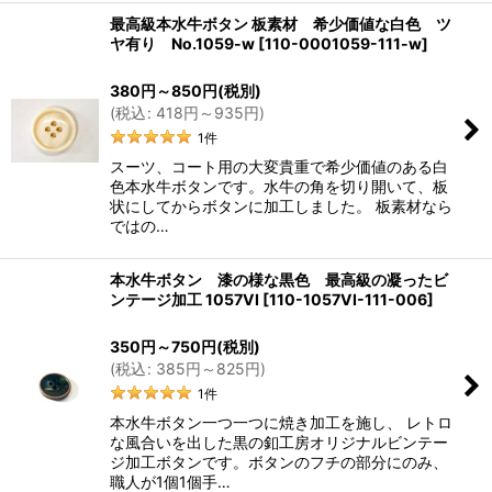
最高級本水牛ボタン 板素材 希少価値な白色 ツ
ヤ有り No.1059-w
[
110-0001059-111-w
]
380
円
～850
円
(税別)
(
税込
:
418
円
～935
円
)
1
件
スーツ、コート用の大変貴重で希少価値のある白
色本水牛ボタンです。水牛の角を切り開いて、板
状にしてからボタンに加工しました。 板素材なら
ではの…
本水牛ボタン 漆の様な黒色 最高級の凝ったビ
ンテージ加工 1057VI
[
110-1057VI-111-006
]
350
円
～750
円
(税別)
(
税込
:
385
円
～825
円
)
1
件
本水牛ボタン一つ一つに焼き加工を施し、 レトロ
な風合いを出した黒の釦工房オリジナルビンテー
ジ加工ボタンです。ボタンのフチの部分にのみ、
職人が1個1個手…