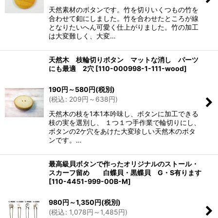
天然素材のボタンです。竹を切りいくつもの竹を
合わせて釦にしました。竹を合わせたところが線
となりたいへん可愛く仕上がりました。竹の加工
は大変難しく、大変…
天然木 枝輪切りボタン マットな消し パーツ
にも最適 2穴
[
110-000998-1-111-wood
]
190
円
～580
円
(税別)
(
税込
:
209
円
～638
円
)
天然木の枝を1本1本吟味し、ボタンに加工できる
枝の実を選別し、 １つ１つ手作業で輪切りにし、
ボタンの2ケ穴をあけた大変珍しい天然木のボタ
ンです。…
最高級貝ボタンで作ったオリジナルのストール・
スカーフ留め 白蝶貝・黒蝶貝 G・S有ります
[
110-4451-999-00B-M
]
980
円
～1,350
円
(税別)
(
税込
:
1,078
円
～1,485
円
)