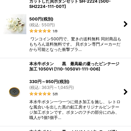
カットした貝ボタンセット SH-2224
[
500-
SH2224-111-00T
]
500
円
(税別)
(
税込
:
550
円
)
1
件
ワンコイン500円で、驚きの送料無料 同封商品も
もちろん送料無料です。 貝ボタン専門メーカーだ
から可能となった衝撃プラ…
本水牛ボタン 黒 最高級の凝ったビンテージ
加工 1050VI
[
110-1050VI-111-006
]
330
円
～950
円
(税別)
(
税込
:
363
円
～1,045
円
)
5
件
本水牛ボタン一つ一つに焼き加工を施し、 レトロ
な風合いを出した黒の釦工房オリジナルビンテー
ジ加工ボタンです。ボタンのフチの部分にのみ、
職人が1個1個手…