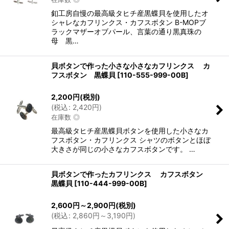
釦工房自慢の最高級タヒチ産黒蝶貝を使用したオ
シャレなカフリンクス・カフスボタン B-MOPブ
ラックマザーオブパール、言葉の通り黒真珠の
母 黒…
貝ボタンで作った小さな小さなカフリンクス カ
フスボタン 黒蝶貝
[
110-555-999-00B
]
2,200
円
(税別)
(
税込
:
2,420
円
)
在庫数 ◎
最高級タヒチ産黒蝶貝ボタンを使用した小さなカ
フスボタン・カフリンクス シャツのボタンとほぼ
大きさが同じの小さなカフスボタンです。 …
貝ボタンで作ったカフリンクス カフスボタン
黒蝶貝
[
110-444-999-00B
]
2,600
円
～2,900
円
(税別)
(
税込
:
2,860
円
～3,190
円
)