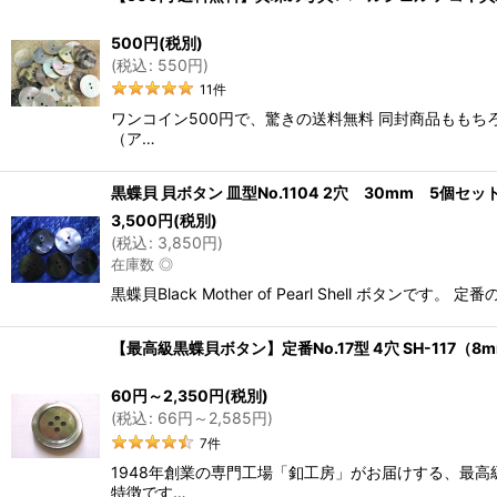
並び順
:
500
円
(税別)
(
税込
:
550
円
)
11
件
ワンコイン500円で、驚きの送料無料 同封商品もも
（ア…
黒蝶貝 貝ボタン 皿型No.1104 2穴 30mm 5個セッ
3,500
円
(税別)
(
税込
:
3,850
円
)
在庫数 ◎
黒蝶貝Black Mother of Pearl Shell ボ
【最高級黒蝶貝ボタン】定番No.17型 4穴 SH-117
60
円
～2,350
円
(税別)
(
税込
:
66
円
～2,585
円
)
7
件
1948年創業の専門工場「釦工房」がお届けする、最高
特徴です…