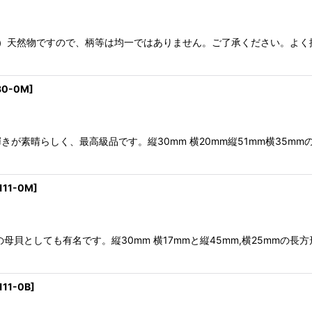
ル）天然物ですので、柄等は均一ではありません。ご了承ください。よく
30-0M
]
が素晴らしく、最高級品です。縦30mm 横20mm縦51mm横35m
111-0M
]
貝としても有名です。縦30mm 横17mmと縦45mm,横25mmの
111-0B
]