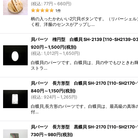
(
税込
:
77
円
～660
円
)
1
件
柄の入ったかわいい2穴貝ボタンです。（リバーシェ
く程、洋服のセンスがアップし…
貝パーツ 楕円型 白蝶貝 SH-2139
[
110-SH2139-0
920
円
～1,500
円
(税別)
(
税込
:
1,012
円
～1,650
円
)
白蝶貝のパーツです。白蝶貝は、貝の中でもひときわ輝き
ストラ…
貝パーツ 長方形型 白蝶貝 SH-2170
[
110-SH2170-
840
円
～1,150
円
(税別)
(
税込
:
924
円
～1,265
円
)
白蝶貝,長方形のパーツです。白蝶貝は、最高級の真珠の母
付…
貝パーツ 長方形型 黒蝶貝 SH-2170
[
110-SH2170-
730
円
～980
円
(税別)