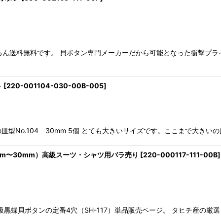
絞り込む
ちろん送料無料です。 貝ボタン専門メーカーだから可能となった衝撃プラ
ト
[
220-001104-030-00B-005
]
タンです。 定番の皿型No.104 30mm 5個 とても大きいサイズです。ここま
（8mm〜30mm）高級スーツ・シャツ用バラ売り
[
220-000117-111-00B
]
級黒蝶貝ボタンの定番4穴（SH-117）単品販売ページ。 タヒチ産の