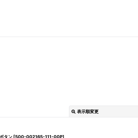
表示順変更
貝ボタン
[
500-002165-111-00P
]