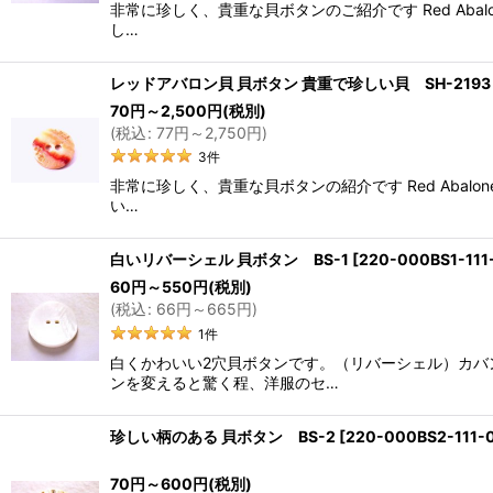
非常に珍しく、貴重な貝ボタンのご紹介です Red Ab
し…
レッドアバロン貝 貝ボタン 貴重で珍しい貝 SH-2193
70
円
～2,500
円
(税別)
(
税込
:
77
円
～2,750
円
)
3
件
非常に珍しく、貴重な貝ボタンの紹介です Red Aba
い…
白いリバーシェル 貝ボタン BS-1
[
220-000BS1-111
60
円
～550
円
(税別)
(
税込
:
66
円
～665
円
)
1
件
白くかわいい2穴貝ボタンです。（リバーシェル）カ
ンを変えると驚く程、洋服のセ…
珍しい柄のある 貝ボタン BS-2
[
220-000BS2-111-
70
円
～600
円
(税別)