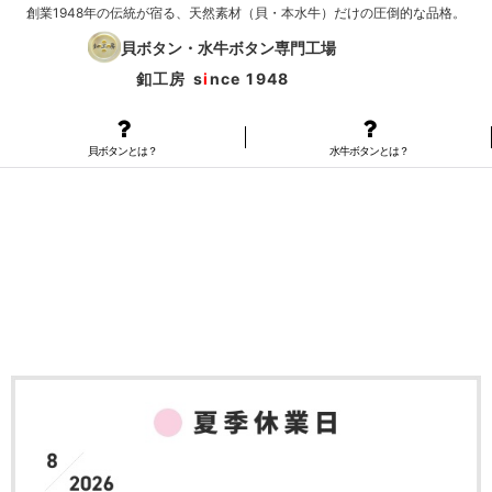
創業1948年の伝統が宿る、天然素材（貝・本水牛）だけの圧倒的な品格。
貝ボタン・水牛ボタン専門工場
釦工房
s
i
nce 1948
貝ボタンとは？
水牛ボタンとは？