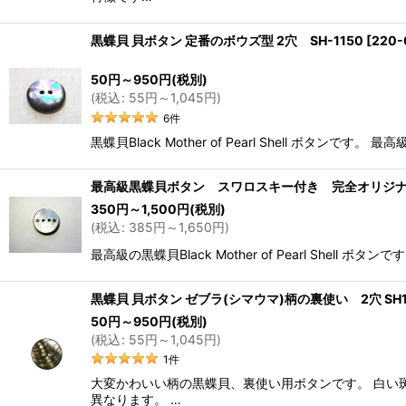
黒蝶貝 貝ボタン 定番のボウズ型 2穴 SH-1150
[
220-
50
円
～950
円
(税別)
(
税込
:
55
円
～1,045
円
)
6
件
黒蝶貝Black Mother of Pearl Shell
最高級黒蝶貝ボタン スワロスキー付き 完全オリ
350
円
～1,500
円
(税別)
(
税込
:
385
円
～1,650
円
)
最高級の黒蝶貝Black Mother of Pearl S
黒蝶貝 貝ボタン ゼブラ(シマウマ)柄の裏使い 2穴 SH1
50
円
～950
円
(税別)
(
税込
:
55
円
～1,045
円
)
1
件
大変かわいい柄の黒蝶貝、裏使い用ボタンです。 白い
異なります。 …