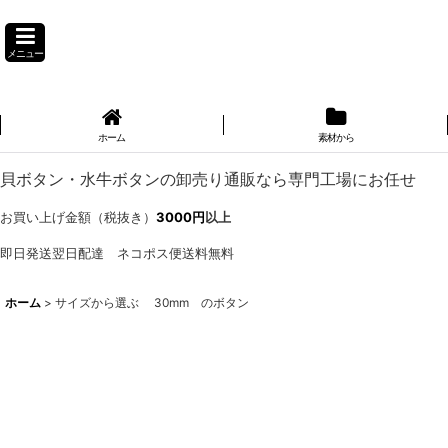
メニュー
ホーム
素材から
貝ボタン・水牛ボタンの卸売り通販なら専門工場にお任せ
お買い上げ金額（税抜き）
3000円
以上
即日発送翌日配達 ネコポス便送料無料
ホーム
>
サイズから選ぶ 30mm のボタン