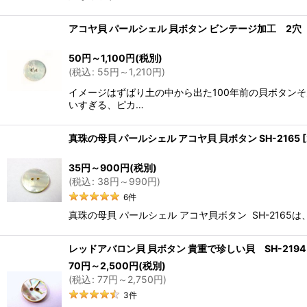
アコヤ貝 パールシェル 貝ボタン ビンテージ加工 2穴 
50
円
～1,100
円
(税別)
(
税込
:
55
円
～1,210
円
)
イメージはずばり土の中から出た100年前の貝ボタン
いすぎる、ピカ…
真珠の母貝 パールシェル アコヤ貝 貝ボタン SH-2165
[
35
円
～900
円
(税別)
(
税込
:
38
円
～990
円
)
6
件
真珠の母貝 パールシェル アコヤ貝ボタン SH-21
レッドアバロン貝 貝ボタン 貴重で珍しい貝 SH-2194
70
円
～2,500
円
(税別)
(
税込
:
77
円
～2,750
円
)
3
件