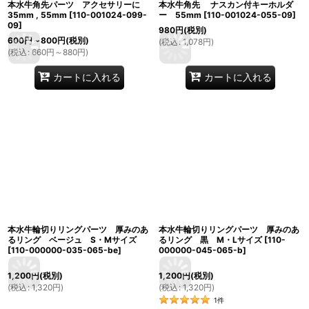
本水牛角先パーツ アクセサリーに
本水牛角先 ナスカン付キーホルダ
35mm , 55mm
[
110-001024-099-
ー 55mm
[
110-001024-055-09
]
09
]
980
円
(税別)
600
円
～800
円
(税別)
(
税込
:
1,078
円
)
(
税込
:
660
円
～880
円
)
カートに入れる
カートに入れる
本水牛輪切りリングパーツ 厚みのあ
本水牛輪切りリングパーツ 厚みのあ
るリング ベージュ S・Mサイズ
るリング 黒 M・Lサイズ
[
110-
[
110-000000-035-065-be
]
000000-045-065-b
]
1,200
円
(税別)
1,200
円
(税別)
(
税込
:
1,320
円
)
(
税込
:
1,320
円
)
1
件