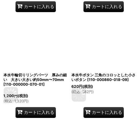
カートに入れる
カートに入れる
本水牛輪切りリングパーツ 厚みの細
本水牛ボタン 三角のコロッとした小さ
い 大きい大きい約50mm〜70mm
いボタン
[
110-000860-018-09
]
[
110-000000-070-01
]
620
円
(税別)
(
税込
:
682
円
)
1,200
円
(税別)
(
税込
:
1,320
円
)
カートに入れる
カートに入れる