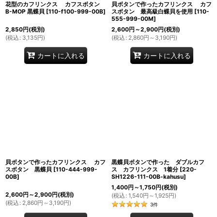
花型のカフリンクス カフスボタン
貝ボタンで作ったカフリンクス カフ
B-MOP 黒蝶貝
[
110-f100-999-00B
]
スボタン 最高級白蝶貝を使用
[
110-
555-999-00M
]
2,850
円
(税別)
2,600
円
～2,900
円
(税別)
(
税込
:
3,135
円
)
(
税込
:
2,860
円
～3,190
円
)
カートに入れる
カートに入れる
貝ボタンで作ったカフリンクス カフ
黒蝶貝ボタンで作った ダブルカフ
スボタン 黒蝶貝
[
110-444-999-
ス カフリンクス 1着分
[
220-
00B
]
SH1226-111-00B-kahusu
]
1,400
円
～1,750
円
(税別)
2,600
円
～2,900
円
(税別)
(
税込
:
1,540
円
～1,925
円
)
(
税込
:
2,860
円
～3,190
円
)
3
件