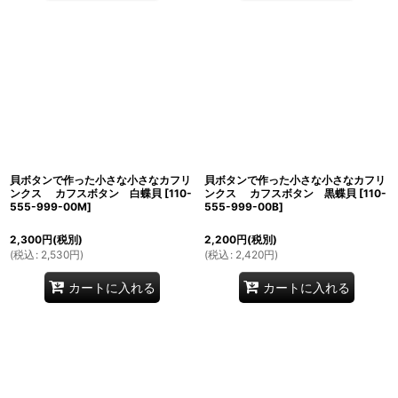
貝ボタンで作った小さな小さなカフリ
貝ボタンで作った小さな小さなカフリ
ンクス カフスボタン 白蝶貝
[
110-
ンクス カフスボタン 黒蝶貝
[
110-
555-999-00M
]
555-999-00B
]
2,300
円
(税別)
2,200
円
(税別)
(
税込
:
2,530
円
)
(
税込
:
2,420
円
)
カートに入れる
カートに入れる