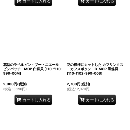
カートに入れる
カートに入れる
花型のラペルピン・ブートニエール
花の模様にカットした カフリンクス
ピンバッチ MOP 白蝶貝
[
110-f110-
カフスボタン B-MOP 黒蝶貝
999-00M
]
[
110-f102-999-00B
]
2,900
円
(税別)
2,700
円
(税別)
(
税込
:
3,190
円
)
(
税込
:
2,970
円
)
カートに入れる
カートに入れる