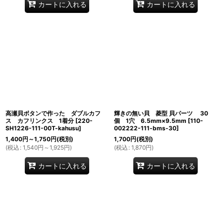
カートに入れる
カートに入れる
高瀬貝ボタンで作った ダブルカフ
輝きの無い貝 菱型 貝パーツ 30
ス カフリンクス 1着分
[
220-
個 1穴 6.5mm×9.5mm
[
110-
SH1226-111-00T-kahusu
]
002222-111-bms-30
]
1,400
円
～1,750
円
(税別)
1,700
円
(税別)
(
税込
:
1,540
円
～1,925
円
)
(
税込
:
1,870
円
)
カートに入れる
カートに入れる