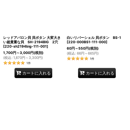
レッドアバロン貝 貝ボタン 大変大き
白いリバーシェル 貝ボタン BS-1
い超貴重な貝 SH-2194BIG 2穴
[
220-000BS1-111-000
]
[
220-sh2194big-111-001
]
60
円
～550
円
(税別)
1,700
円
～3,000
円
(税別)
(
税込
:
66
円
～665
円
)
(
税込
:
1,870
円
～3,300
円
)
1
件
1
件
カートに入れる
カートに入れる