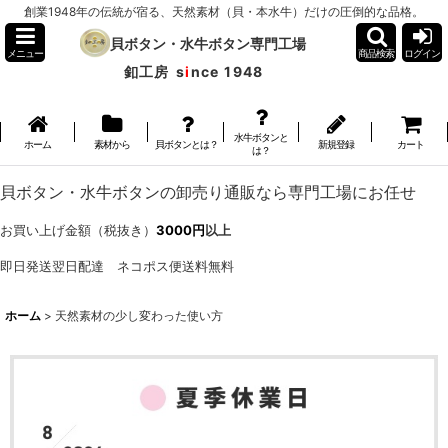
創業1948年の伝統が宿る、天然素材（貝・本水牛）だけの圧倒的な品格。
貝ボタン・水牛ボタン専門工場
メニュー
商品検索
ログイン
釦工房
s
i
nce 1948
水牛ボタンと
ホーム
素材から
貝ボタンとは？
新規登録
カート
は？
貝ボタン・水牛ボタンの卸売り通販なら専門工場にお任せ
お買い上げ金額（税抜き）
3000円
以上
即日発送翌日配達 ネコポス便送料無料
ホーム
>
天然素材の少し変わった使い方