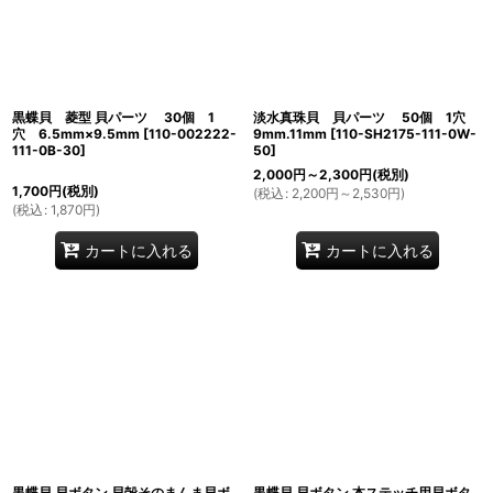
黒蝶貝 菱型 貝パーツ 30個 1
淡水真珠貝 貝パーツ 50個 1穴
穴 6.5mm×9.5mm
[
110-002222-
9mm.11mm
[
110-SH2175-111-0W-
111-0B-30
]
50
]
2,000
円
～2,300
円
(税別)
1,700
円
(税別)
(
税込
:
2,200
円
～2,530
円
)
(
税込
:
1,870
円
)
カートに入れる
カートに入れる
黒蝶貝 貝ボタン 貝殻そのまんま貝ボ
黒蝶貝 貝ボタン 本ステッチ用貝ボタ