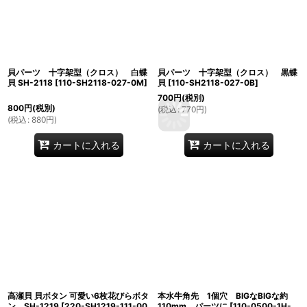
貝パーツ 十字架型（クロス） 白蝶
貝パーツ 十字架型（クロス） 黒蝶
貝 SH-2118
[
110-SH2118-027-0M
]
貝
[
110-SH2118-027-0B
]
700
円
(税別)
800
円
(税別)
(
税込
:
770
円
)
(
税込
:
880
円
)
カートに入れる
カートに入れる
高瀬貝 貝ボタン 可愛い6枚花びらボタ
本水牛角先 1個穴 BIGなBIGな約
ン SH-1219
[
220-SH1219-111-00
110mm パーツに
[
110-0500-1H-