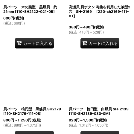
貝パーツ 木の葉型 黒蝶貝 約
高瀬貝 貝ボタン 湾曲を利用した涙型2
21mm
[
110-SH2122-021-0B
]
穴 SH-2169
[
220-sh2169-111-
0T
]
600
円
(税別)
(
税込
:
660
円
)
380
円
～480
円
(税別)
(
税込
:
418
円
～528
円
)
カートに入れる
カートに入れる
貝パーツ 楕円型 黒蝶貝 SH2179
貝パーツ 楕円型 白蝶貝 SH-2139
[
110-SH2179-111-0B
]
[
110-SH2139-030-0M
]
800
円
～1,250
円
(税別)
920
円
～1,500
円
(税別)
(
税込
:
880
円
～1,375
円
)
(
税込
:
1,012
円
～1,650
円
)