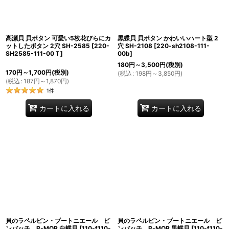
高瀬貝 貝ボタン 可愛い5枚花びらにカ
黒蝶貝 貝ボタン かわいいハート型 2
ットしたボタン 2穴 SH-2585
[
220-
穴 SH-2108
[
220-sh2108-111-
SH2585-111-00Ｔ
]
00b
]
180
円
～3,500
円
(税別)
170
円
～1,700
円
(税別)
(
税込
:
198
円
～3,850
円
)
(
税込
:
187
円
～1,870
円
)
1
件
カートに入れる
カートに入れる
貝のラペルピン・ブートニエール ピ
貝のラペルピン・ブートニエール ピ
ンバッチ B-MOP 白蝶貝
[
110-f110-
ンバッチ B-MOP 黒蝶貝
[
110-f110-