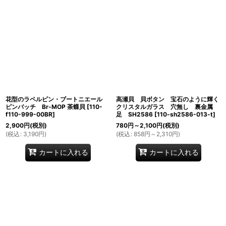
並び順
:
絞り込む
花型のラペルピン・ブートニエール
高瀬貝 貝ボタン 宝石のように輝く
ピンバッチ Br-MOP 茶蝶貝
[
110-
クリスタルガラス 穴無し 裏金属
f110-999-00BR
]
足 SH2586
[
110-sh2586-013-t
]
2,900
円
(税別)
780
円
～2,100
円
(税別)
(
税込
:
3,190
円
)
(
税込
:
858
円
～2,310
円
)
カートに入れる
カートに入れる