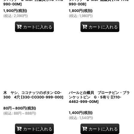
990-00M
]
990-00B
]
1,900
円
(税別)
1,800
円
(税別)
(
税込
:
2,090
円
)
(
税込
:
1,980
円
)
カートに入れる
カートに入れる
木 ヤシ、ココナッツのボタン CO-
パールと白蝶貝 ブローチピン・ブラ
300 4穴
[
330-CO300-999-000
]
ンケットピン G・S有り
[
[110-
4462-999-00M
]
80
円
～800
円
(税別)
1,400
円
(税別)
(
税込
:
88
円
～888
円
)
(
税込
:
1,540
円
)
カートに入れる
カートに入れる