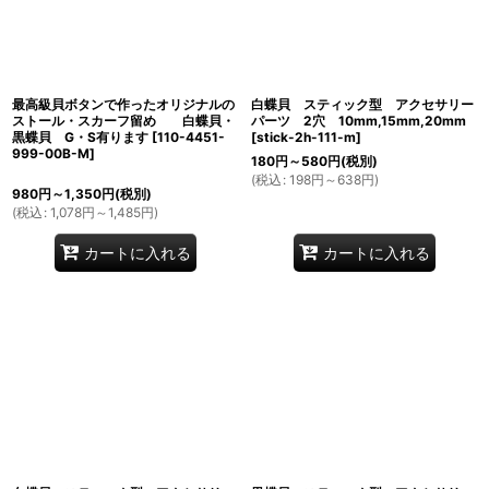
最高級貝ボタンで作ったオリジナルの
白蝶貝 スティック型 アクセサリー
ストール・スカーフ留め 白蝶貝・
パーツ 2穴 10mm,15mm,20mm
黒蝶貝 G・S有ります
[
110-4451-
[
stick-2h-111-m
]
999-00B-M
]
180
円
～580
円
(税別)
(
税込
:
198
円
～638
円
)
980
円
～1,350
円
(税別)
(
税込
:
1,078
円
～1,485
円
)
カートに入れる
カートに入れる