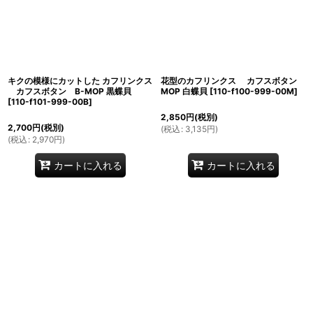
キクの模様にカットした カフリンクス
花型のカフリンクス カフスボタン
カフスボタン B-MOP 黒蝶貝
MOP 白蝶貝
[
110-f100-999-00M
]
[
110-f101-999-00B
]
2,850
円
(税別)
2,700
円
(税別)
(
税込
:
3,135
円
)
(
税込
:
2,970
円
)
カートに入れる
カートに入れる