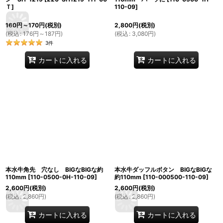
Ｔ
]
110-09
]
160
円
～170
円
(税別)
2,800
円
(税別)
(
税込
:
176
円
～187
円
)
(
税込
:
3,080
円
)
3
件
カートに入れる
カートに入れる
本水牛角先 穴なし BIGなBIGな約
本水牛ダッフルボタン BIGなBIGな
110mm
[
110-0500-0H-110-09
]
約110mm
[
110-000500-110-09
]
2,600
円
(税別)
2,600
円
(税別)
(
税込
:
2,860
円
)
(
税込
:
2,860
円
)
カートに入れる
カートに入れる