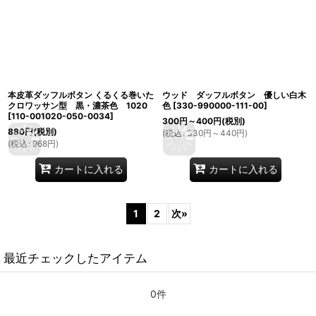
本皮革ダッフルボタン くるくる巻いた
ウッド ダッフルボタン 優しい白木
クロワッサン型 黒・濃茶色 1020
色
[
330-990000-111-00
]
[
110-001020-050-0034
]
300
円
～400
円
(税別)
880
円
(税別)
(
税込
:
330
円
～440
円
)
(
税込
:
968
円
)
カートに入れる
カートに入れる
1
2
次
»
最近チェックしたアイテム
0件