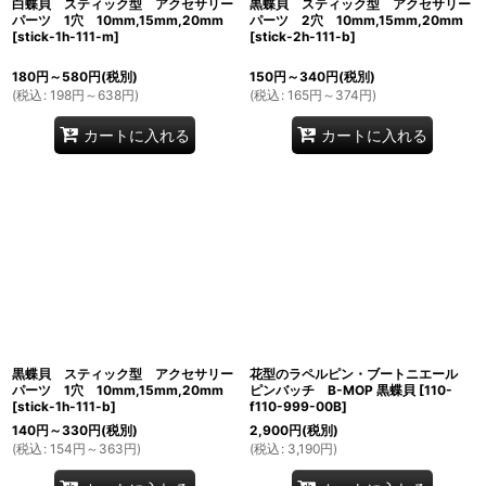
白蝶貝 スティック型 アクセサリー
黒蝶貝 スティック型 アクセサリー
パーツ 1穴 10mm,15mm,20mm
パーツ 2穴 10mm,15mm,20mm
[
stick-1h-111-m
]
[
stick-2h-111-b
]
180
円
～580
円
(税別)
150
円
～340
円
(税別)
(
税込
:
198
円
～638
円
)
(
税込
:
165
円
～374
円
)
カートに入れる
カートに入れる
黒蝶貝 スティック型 アクセサリー
花型のラペルピン・ブートニエール
パーツ 1穴 10mm,15mm,20mm
ピンバッチ B-MOP 黒蝶貝
[
110-
[
stick-1h-111-b
]
f110-999-00B
]
140
円
～330
円
(税別)
2,900
円
(税別)
(
税込
:
154
円
～363
円
)
(
税込
:
3,190
円
)