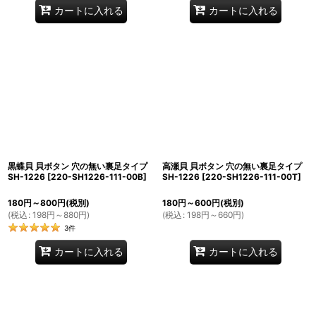
カートに入れる
カートに入れる
黒蝶貝 貝ボタン 穴の無い裏足タイプ
高瀬貝 貝ボタン 穴の無い裏足タイプ
SH-1226
[
220-SH1226-111-00B
]
SH-1226
[
220-SH1226-111-00T
]
180
円
～800
円
(税別)
180
円
～600
円
(税別)
(
税込
:
198
円
～880
円
)
(
税込
:
198
円
～660
円
)
3
件
カートに入れる
カートに入れる