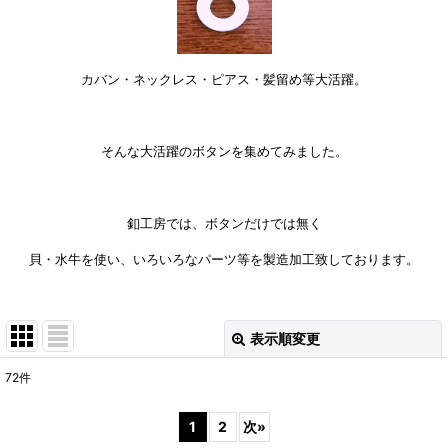
カバン・ネックレス・
ピアス・髪留め等大活躍。
そんな大活躍のボタンを集めてみました。
釦工房では、ボタンだけでは無く
貝・水牛を使い、いろいろなパーツ等を製造加工致しております。
表示順変更
閉じる
72
件
表示数
:
1
2
次
»