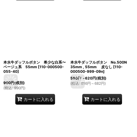
本水牛ダッフルボタン 希少な白系〜
本水牛ダッフルボタン No.500N
ベージュ系 55mm
[
110-000500-
35mm , 55mm 皮なし
[
110-
055-40
]
000500-999-09n
]
560
円
～620
円
(税別)
900
円
(税別)
(
税込
:
616
円
～682
円
)
(
税込
:
990
円
)
カートに入れる
カートに入れる