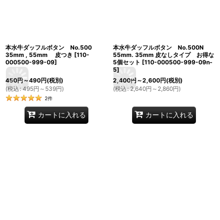
本水牛ダッフルボタン No.500
本水牛ダッフルボタン No.500N
35mm , 55mm 皮つき
[
110-
55mm. 35mm 皮なしタイプ お得な
000500-999-09
]
5個セット
[
110-000500-999-09n-
5
]
450
円
～490
円
(税別)
2,400
円
～2,600
円
(税別)
(
税込
:
495
円
～539
円
)
(
税込
:
2,640
円
～2,860
円
)
2
件
カートに入れる
カートに入れる