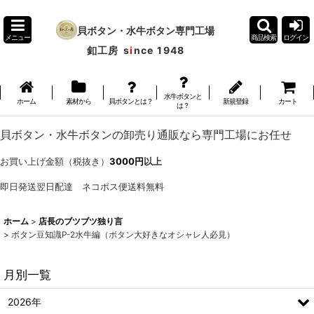
貝ボタン・水牛ボタン専門工場
メニュー
商品検索
ログイン
釦工房
s
i
nce 1948
水牛ボタンと
ホーム
素材から
貝ボタンとは？
新規登録
カート
は？
貝ボタン・水牛ボタンの卸売り通販なら専門工場にお任せ
お買い上げ金額（税抜き）
3000円
以上
即日発送翌日配達 ネコポス便送料無料
ホーム
>
店長のブツブツ独り言
>
ボタン豆知識P-2水牛編（ボタン大好きなオシャレ人必見）
月別一覧
2026年