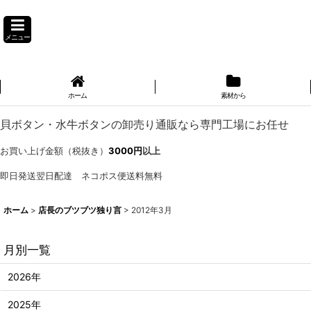
メニュー
ホーム
素材から
貝ボタン・水牛ボタンの卸売り通販なら専門工場にお任せ
お買い上げ金額（税抜き）
3000円
以上
即日発送翌日配達 ネコポス便送料無料
ホーム
>
店長のブツブツ独り言
>
2012年3月
月別一覧
2026年
2025年