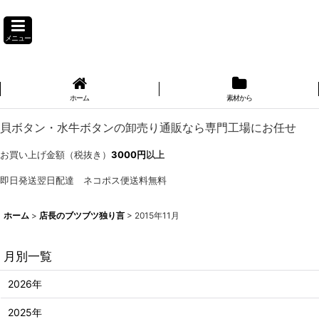
メニュー
ホーム
素材から
貝ボタン・水牛ボタンの卸売り通販なら専門工場にお任せ
お買い上げ金額（税抜き）
3000円
以上
即日発送翌日配達 ネコポス便送料無料
ホーム
>
店長のブツブツ独り言
>
2015年11月
月別一覧
2026年
2025年