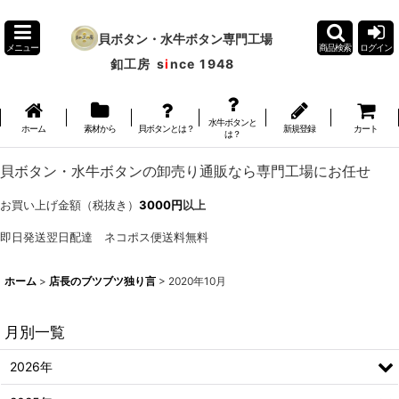
貝ボタン・水牛ボタン専門工場
メニュー
商品検索
ログイン
釦工房
s
i
nce 1948
水牛ボタンと
ホーム
素材から
貝ボタンとは？
新規登録
カート
は？
貝ボタン・水牛ボタンの卸売り通販なら専門工場にお任せ
お買い上げ金額（税抜き）
3000円
以上
即日発送翌日配達 ネコポス便送料無料
ホーム
>
店長のブツブツ独り言
>
2020年10月
月別一覧
2026年