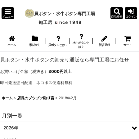
貝ボタン・水牛ボタン専門工場
メニュー
商品検索
ログイン
釦工房
s
i
nce 1948
水牛ボタンと
ホーム
素材から
貝ボタンとは？
新規登録
カート
は？
貝ボタン・水牛ボタンの卸売り通販なら専門工場にお任せ
お買い上げ金額（税抜き）
3000円
以上
即日発送翌日配達 ネコポス便送料無料
ホーム
>
店長のブツブツ独り言
>
2018年2月
月別一覧
2026年