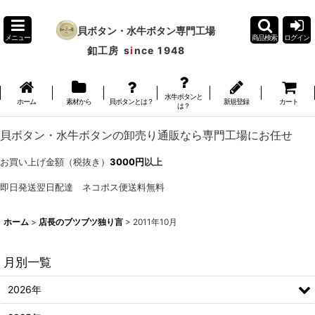
貝ボタン・水牛ボタン専門工場
メニュー
商品検索
ログイン
釦工房
s
i
nce 1948
水牛ボタンと
ホーム
素材から
貝ボタンとは？
新規登録
カート
は？
貝ボタン・水牛ボタンの卸売り通販なら専門工場にお任せ
お買い上げ金額（税抜き）
3000円
以上
即日発送翌日配達 ネコポス便送料無料
ホーム
>
店長のブツブツ独り言
>
2011年10月
月別一覧
2026年