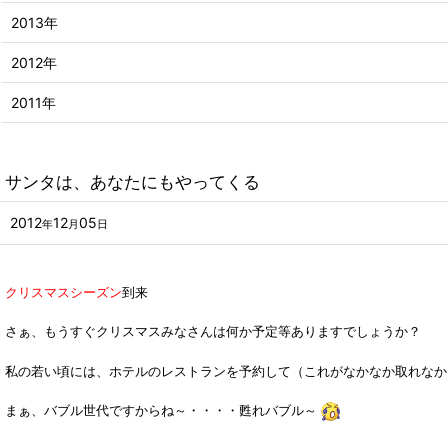
2013年
2012年
2011年
サンタは、あなたにもやってくる
2012
12
05
年
月
日
クリスマスシーズン
到来
さぁ、もうすぐクリスマスみなさんは何か予定等ありますでしょうか？
私の若い頃には、ホテルのレストランを予約して（これがなかなか取れなかった
まぁ、バブル世代ですからね～・・・・甦れバブル～