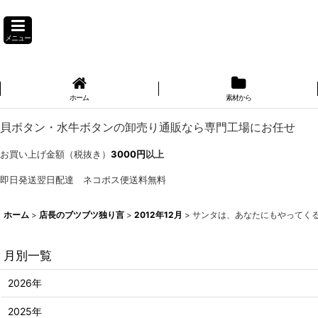
メニュー
ホーム
素材から
貝ボタン・水牛ボタンの卸売り通販なら専門工場にお任せ
お買い上げ金額（税抜き）
3000円
以上
即日発送翌日配達 ネコポス便送料無料
ホーム
>
店長のブツブツ独り言
>
2012年12月
>
サンタは、あなたにもやってく
月別一覧
2026年
2025年