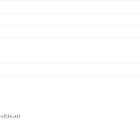
(>_<)）