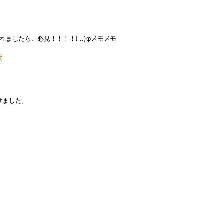
したら、必見！！！！( ..)φメモメモ
けました。