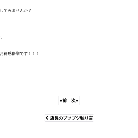
してみませんか？
す。
お得感倍増です！！！
«
前
次
»
店長のブツブツ独り言