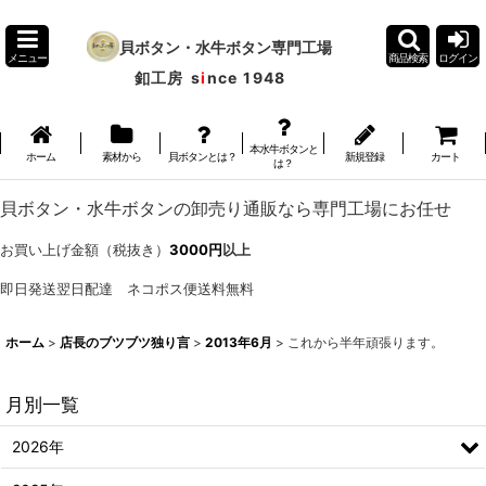
貝ボタン・水牛ボタン専門工場
メニュー
商品検索
ログイン
釦工房
s
i
nce 1948
本水牛ボタンと
ホーム
素材から
貝ボタンとは？
新規登録
カート
は？
貝ボタン・水牛ボタンの卸売り通販なら専門工場にお任せ
お買い上げ金額（税抜き）
3000円
以上
即日発送翌日配達 ネコポス便送料無料
ホーム
>
店長のブツブツ独り言
>
2013年6月
>
これから半年頑張ります。
月別一覧
2026年